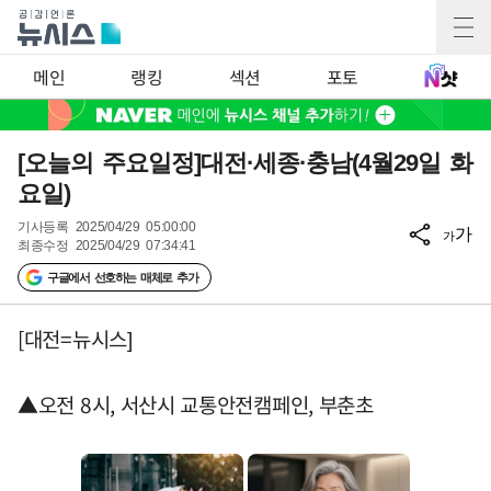
메인
랭킹
섹션
포토
[오늘의 주요일정]대전·세종·충남(4월29일 화
요일)
기사등록
2025/04/29 05:00:00
가
가
최종수정
2025/04/29 07:34:41
구글에서 선호하는 매체로 추가
[대전=뉴시스]
▲오전 8시, 서산시 교통안전캠페인, 부춘초