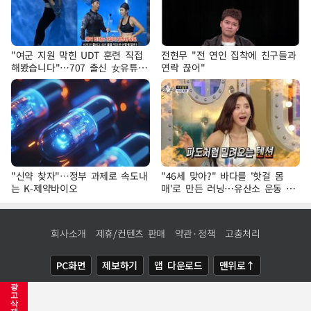
"여군 지원 막힌 UDT 훈련 직접
전현무 "전 연인 집착에 친구들과
해봤습니다"…707 출신 女유튜버
연락 끊어"
'완벽 소화'
"신약 찾자"…정부 과제로 속도내
"46세 맞아?" 바다를 '핫걸 몸
는 K-제약바이오
매'로 만든 러닝…유산소 운동 효
과 '톡톡'
회사소개
제휴/컨텐츠 판매
약관·정책
고충처리
PC화면
제보하기
앱 다운로드
맨위로↑
광
COPYRIGHTⓒ
NEWSIS
ALL RIGHTS RESERVED.
고
삭