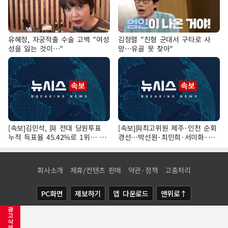
유혜정, 자궁적출 수술 고백 "여성
김정렬 "친형 군대서 구타로 사
성을 잃는 것이…"
망…유골 못 찾아"
[속보]김민석, 與 전대 당원투표
[속보]與최고위원 제주·인천 순회
누적 득표율 45.42%로 1위… 정
경선…박선원·최민희·서미화·한
청래 44.56%
민수·김용 순
회사소개
제휴/컨텐츠 판매
약관·정책
고충처리
PC화면
제보하기
앱 다운로드
맨위로↑
광
COPYRIGHTⓒ
NEWSIS
ALL RIGHTS RESERVED.
고
삭
제