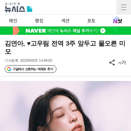
메인
랭킹
섹션
포토
김연아, ♥고우림 전역 3주 앞두고 물오른 미
모
기사등록
2025/04/29 14:48:05
가
가
구글에서 선호하는 매체로 추가