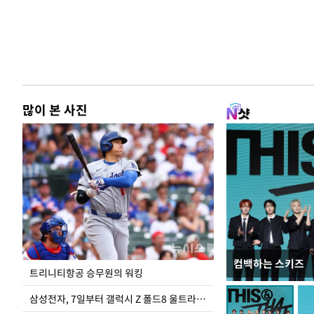
많이 본 사진
컴백하는 스키즈
입추 하루 앞둔 
트리니티항공 승무원의 워킹
폭염
삼성전자, 7일부터 갤럭시 Z 폴드8 울트라·폴드8·플립8 출시