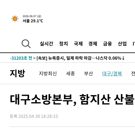
2026.08.07 (금)
서울 29.1℃
실시간
정치
국제
경제
금융
산업
-31203초 전 >
[속보] 뉴욕증시, 일제 하락 마감…나스닥 0.06%↓
지방
지방최신
세종
부산
대구/경북
대구소방본부, 함지산 산불
등록 2025.04.30 18:28:33