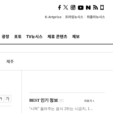
의견, 국토부·LH에 충실히
전달할 것"
K-Artprice
프라임뉴시스
위클리뉴시스
광장
포토
TV뉴시스
제휴 콘텐츠
제보
제주