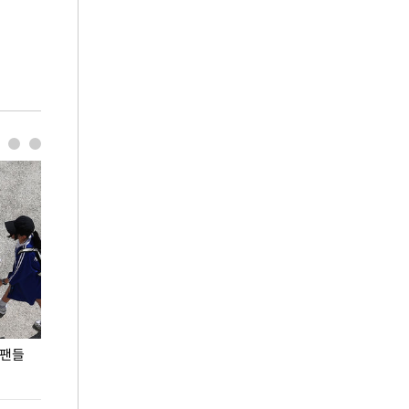
 팬들
이 대통령, '청년 대책 속도 높여야…폭염 문제도
입추 코앞인데 전
총력 대응'