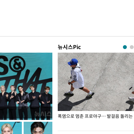
뉴시스Pic
전남광주… 열화상 카메라에 담긴
폭염으로 멈춘 프로야구… 발걸음 돌리는