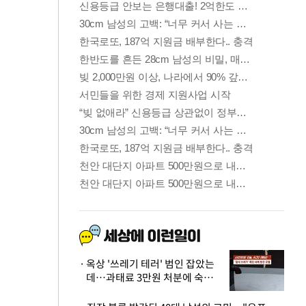
옥상 '쓰레기 테러' 범인 잡았는
데…과태료 3만원 처분에 숙박업
주 허탈