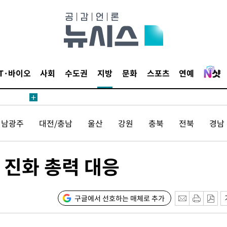
IT·바이오
사회
수도권
지방
문화
스포츠
연예
전남광주
대전/충남
울산
강원
충북
전북
경남
 진화 총력 대응
구글에서 선호하는 매체로 추가