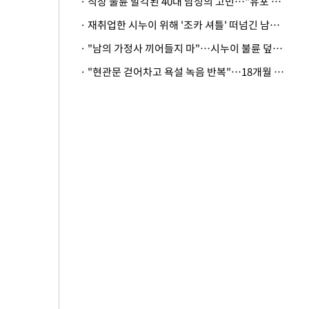
· 직장 불륜 발각된 40대 남성의 고민…"유포 동료 명예훼손·협박죄 고소 가능할까"
· 재취업한 시누이 위해 '조카 셔틀' 떠넘긴 남편…아내 "난 못한다"
· "남의 가정사 끼어들지 마"…시누이 불륜 덮으려는 남편에 억울한 아내
· "현관문 걷어차고 욕설 녹음 반복"…18개월 아기 키우는 집 뒤흔든 '앞집의 비극'