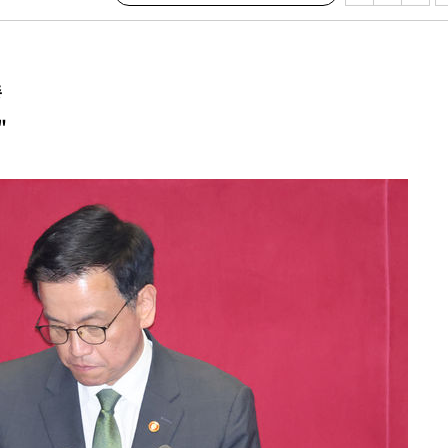
수…이병태
지(종합)
종
0.3만개
"
 4.1%로
말고 과감히
쪽 아웃바
 하향
별재난지역
…희망지 못
씨]
 선제 대
무'
마쳐