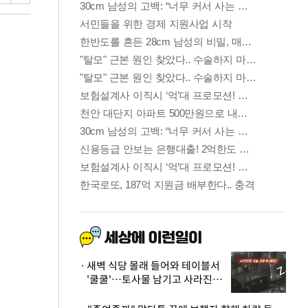
새벽 식당 몰래 들어와 테이블서
'쿨쿨'…토사물 남기고 사라진 남
성