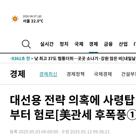
하향수정 (2보)
-24947초 전 >
[속보] 미 사업체, 일자리 7월에 2.3만 개 줄어…실업률은
↓
-20810초 전 >
[속보]이 대통령 "부동산 공급 기존 사고방식 매달리지 
2026.08.07 (금)
서울 32.0℃
실천"
-19895초 전 >
이란, "오만과 '중앙 단일 루트' 합의…북쪽 인바운드·남
운드는 임시"
-11463초 전 >
"낮 기온 소폭 하락"…수도권 폭염중대경보, 폭염경보로
-11427초 전 >
[속보]이 대통령, '호우피해' 안동·의성 관할 4개 면 특
실시간
정치
국제
경제
금융
산업
선포
-11390초 전 >
[단독]중수청 지원 검사들, 정원 초과 시 낮은 계급 임용
갈 수도
-9361초 전 >
낮 최고 37도 찜통더위…곳곳 소나기·강원 많은 비[내일날
-7667초 전 >
SK하이닉스, 용인·청주 팹에 54조 투자…"AI 메모리 수요
경제
경제최신
경제정책
국제경제
건설부
응"
-4523초 전 >
여자배구 이재영·이다영 자매, 아제르바이잔 투란VC 입단
-3776초 전 >
외국인 심판 성 접대 7경기 들여다보니…한국 축구 '5승 2
-3510초 전 >
[속보]코스닥, 2.86포인트(0.36%) 내린 798.81마감
대선용 전략 의혹에 사령
-3463초 전 >
[속보]코스피, 6200선 약보합…0.60% 내린 6258.77에 
부터 험로[美관세 후폭풍①
-3443초 전 >
[속보]원·달러 환율, 7.7원 내린 1416.1원 마감
-3332초 전 >
[속보] 노원서 40.1도 관측…서울, 2018년 이후 첫 40도
-422초 전 >
[속보]종합특검, '계엄 수용공간 확보' 신용해 前교정본부장
등록 2025.05.03 06:00:00
수정 2025.05.12 09:38:21
11분 전 >
외신들도 주목한 韓축구 파문…"국민적 공분에 수사 재개"