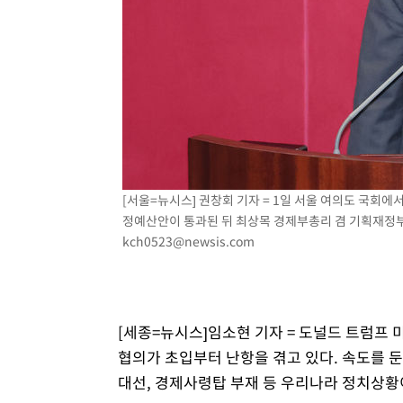
-3463초 전 >
[속보]원·달러 환율, 7.7원 내린 1416.1원 마감
-3352초 전 >
[속보] 노원서 40.1도 관측…서울, 2018년 이후 첫 40도
-442초 전 >
[속보]종합특검, '계엄 수용공간 확보' 신용해 前교정본부장
11분 전 >
외신들도 주목한 韓축구 파문…"국민적 공분에 수사 재개"
11분 전 >
11시간 압수수색에 성접대 파문까지…'쑥대밭' 된 축구협회
28분 전 >
[속보]규제합리화위원회 부위원장에 김태유 서울대 공대 교
후임
[서울=뉴시스] 권창회 기자 = 1일 서울 여의도 국회에서
정예산안이 통과된 뒤 최상목 경제부총리 겸 기획재정부 장
kch0523@newsis.com
[세종=뉴시스]임소현 기자 = 도널드 트럼프 
협의가 초입부터 난항을 겪고 있다. 속도를 
대선, 경제사령탑 부재 등 우리나라 정치상황