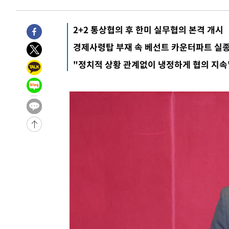
12분 전 >
11시간 압수수색에 성접대 파문까지…'쑥대밭' 된 축구협회
28분 전 >
[속보]규제합리화위원회 부위원장에 김태유 서울대 공대 교
2+2 통상협의 후 한미 실무협의 본격 개시
후임
-28380초 전 >
이강인, 폭염 속 AT마드리드 첫 훈련…80명 식사 대접까
경제사령탑 부재 속 베선트 카운터파트 실
-25519초 전 >
미 사업체 일자리, 7월에 2.3만개 순감하고 그 전 2개월 1
"정치적 상황 관계없이 냉정하게 협의 지속
하향수정 (2보)
-24967초 전 >
[속보] 미 사업체, 일자리 7월에 2.3만 개 줄어…실업률은
↓
-20830초 전 >
[속보]이 대통령 "부동산 공급 기존 사고방식 매달리지 
실천"
-19915초 전 >
이란, "오만과 '중앙 단일 루트' 합의…북쪽 인바운드·남
운드는 임시"
-11483초 전 >
"낮 기온 소폭 하락"…수도권 폭염중대경보, 폭염경보로
-11447초 전 >
[속보]이 대통령, '호우피해' 안동·의성 관할 4개 면 특
선포
-11410초 전 >
[단독]중수청 지원 검사들, 정원 초과 시 낮은 계급 임용
갈 수도
-9381초 전 >
낮 최고 37도 찜통더위…곳곳 소나기·강원 많은 비[내일날
-7687초 전 >
SK하이닉스, 용인·청주 팹에 54조 투자…"AI 메모리 수요
응"
-4543초 전 >
여자배구 이재영·이다영 자매, 아제르바이잔 투란VC 입단
-3796초 전 >
외국인 심판 성 접대 7경기 들여다보니…한국 축구 '5승 2
-3530초 전 >
[속보]코스닥, 2.86포인트(0.36%) 내린 798.81마감
-3483초 전 >
[속보]코스피, 6200선 약보합…0.60% 내린 6258.77에 