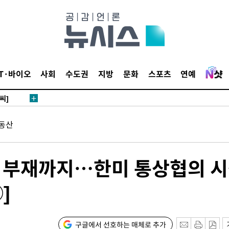
 4.1%로
말고 과감히
쪽 아웃바
 하향
별재난지역
IT·바이오
사회
수도권
지방
문화
스포츠
연예
…희망지 못
씨]
 선제 대
동산
무'
탑 부재까지…한미 통상협의 
마쳐
]
 기소
구글에서 선호하는 매체로 추가