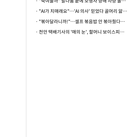
· "죽여줄까" 말다툼 끝에 보행자 향해 차량 돌진…50대 여성 중상
· "AI가 치매래요"…'AI 의사' 믿었다 골머리 앓는 美 의료계 '경고'
· "볶아달라니까!"…셀프 볶음밥 안 볶아줬다고 사장 폭행한 손님
· 천안 택배기사의 '매의 눈', 할머니 보이스피싱 피해 막아