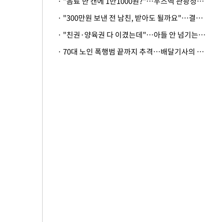
· "음료 한 캔에 1만1000원?"…우즈벡 관광청까지 나섰다, 유튜버 폭로 후폭풍
· "300만원 보낸 전 남친, 받아도 될까요"…결혼 앞둔 예비신부의 뜻밖 고충
· "친권·양육권 다 이겼는데"…아들 안 넘기는 아내에 '강제집행' 가능할까
· 70대 노인 폭행범 끝까지 추격…배달기사의 용기, 추가 피해 막았다