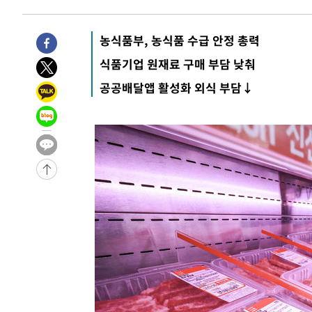
-28433초 전 >
서울 낮 39도 '폭염중대경보'…40도 관측 가능성도
-25795초 전 >
미 워싱턴주 스포캔 시의 통제불능 3개 산불, 방화선 일부
농식품부, 농식품 수급 안정 총력
-17968초 전 >
[속보] 호르무즈 해협 이란-오만 협상 기대속 뉴욕증시 혼
식품기업 원재료 구매 부담 낮춰
우 0.49%↑
-16323초 전 >
[속보] 이란 대통령 "지금 최고지도자와 소통하기가 매우
공공배달앱 활성화 외식 부담↓
취임 3년 인터뷰
-874초 전 >
[속보] "이란-오만, 호르무즈 해협 통행 항로 합의" 이란 외
인