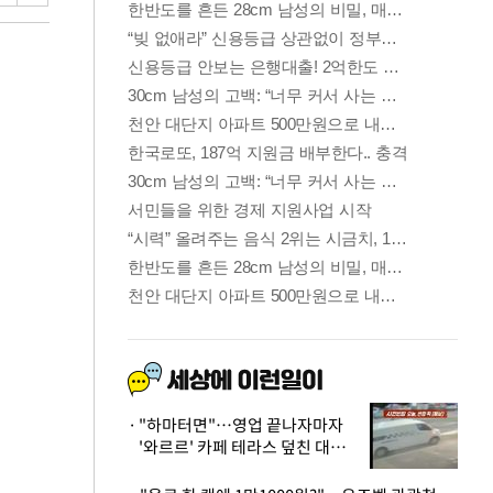
"하마터면"…영업 끝나자마자
'와르르' 카페 테라스 덮친 대리
석 외벽