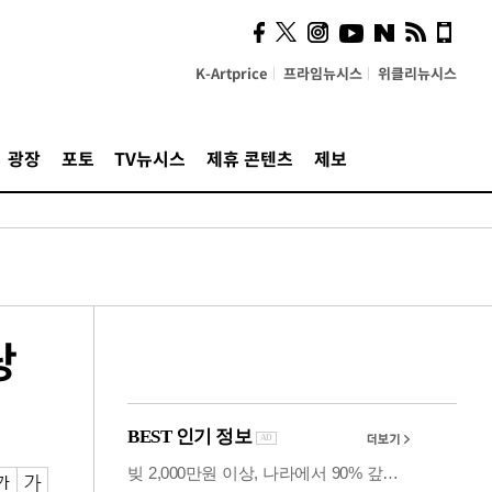
카페사장들 "배달플랫폼 상
생안이 더 절실"
K-Artprice
프라임뉴시스
위클리뉴시스
광장
포토
TV뉴시스
제휴 콘텐츠
제보
당