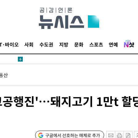
무부 대변
IT·바이오
사회
수도권
지방
문화
스포츠
연예
장
동산
 구축
조 마감 다
고공행진'…돼지고기 1만t 할
 어려워"
무부 대변
장
구글에서 선호하는 매체로 추가