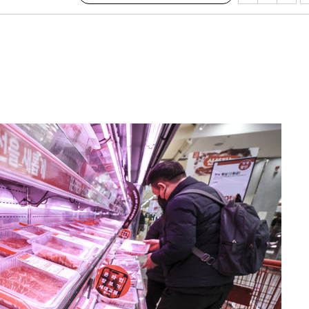
 구축
조 마감 다
 어려워"
무부 대변