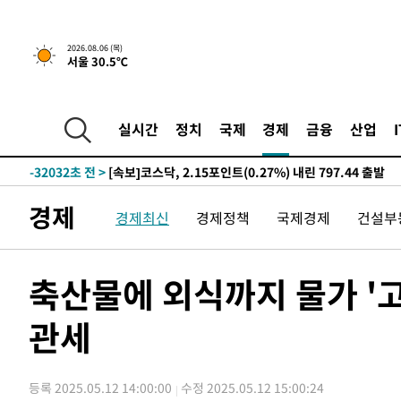
2026.08.06 (목)
서울 30.5℃
-874초 전 >
[속보] "이란-오만, 호르무즈 해협 통행 항로 합의" 이란 외
실시간
정치
국제
경제
금융
산업
인
-32032초 전 >
[속보]코스닥, 2.15포인트(0.27%) 내린 797.44 출발
-32015초 전 >
[속보]코스피, 119.51포인트(1.81%) 내린 6478.75 개
-28462초 전 >
6월 경상수지 497.3억 달러…두 달 연속 사상 최대
경제
경제최신
경제정책
국제경제
건설부
-28413초 전 >
서울 낮 39도 '폭염중대경보'…40도 관측 가능성도
-25775초 전 >
미 워싱턴주 스포캔 시의 통제불능 3개 산불, 방화선 일부
-17948초 전 >
[속보] 호르무즈 해협 이란-오만 협상 기대속 뉴욕증시 혼
축산물에 외식까지 물가 '
우 0.49%↑
-16303초 전 >
[속보] 이란 대통령 "지금 최고지도자와 소통하기가 매우
취임 3년 인터뷰
관세
-854초 전 >
[속보] "이란-오만, 호르무즈 해협 통행 항로 합의" 이란 외
인
-32052초 전 >
[속보]코스닥, 2.15포인트(0.27%) 내린 797.44 출발
-32035초 전 >
[속보]코스피, 119.51포인트(1.81%) 내린 6478.75 개
등록 2025.05.12 14:00:00
수정 2025.05.12 15:00:24
-28482초 전 >
6월 경상수지 497.3억 달러…두 달 연속 사상 최대