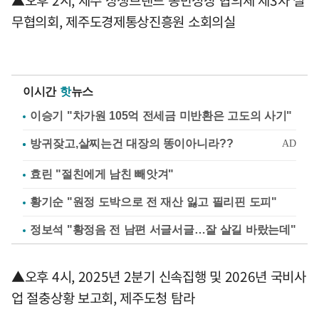
▲오후 2시, 제주 상생브랜드 동반성장 협의체 제3차 실
무협의회, 제주도경제통상진흥원 소회의실
이시간
핫
뉴스
이승기 "차가원 105억 전세금 미반환은 고도의 사기"
효린 "절친에게 남친 빼앗겨"
황기순 "원정 도박으로 전 재산 잃고 필리핀 도피"
정보석 "황정음 전 남편 서글서글…잘 살길 바랐는데"
▲오후 4시, 2025년 2분기 신속집행 및 2026년 국비사
업 절충상황 보고회, 제주도청 탐라