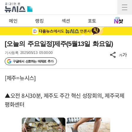
메인
랭킹
섹션
포토
[오늘의 주요일정]제주(5월13일 화요일)
기사등록
2025/05/13 05:00:00
가
가
구글에서 선호하는 매체로 추가
[제주=뉴시스]
▲오전 8시30분, 제주도 주간 혁신 성장회의, 제주국제
평화센터