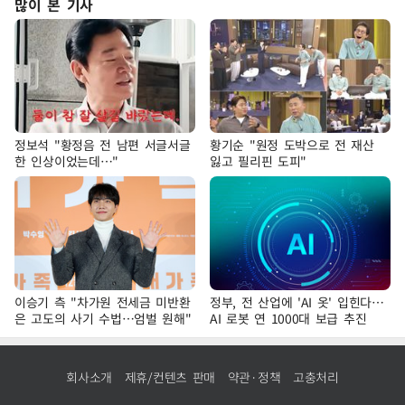
많이 본 기사
정보석 "황정음 전 남편 서글서글
황기순 "원정 도박으로 전 재산
한 인상이었는데…"
잃고 필리핀 도피"
이승기 측 "차가원 전세금 미반환
정부, 전 산업에 'AI 옷' 입힌다…
은 고도의 사기 수법…엄벌 원해"
AI 로봇 연 1000대 보급 추진
회사소개
제휴/컨텐츠 판매
약관·정책
고충처리