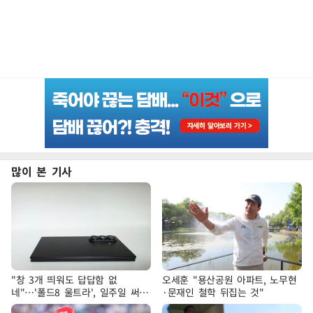
많이 본 기사
"창 3개 띄워도 답답함 없
오세훈 "용산공원 아파트, 노무현
네"…'폴드8 울트라', 일주일 써보
·문재인 철학 뒤집는 것"
니