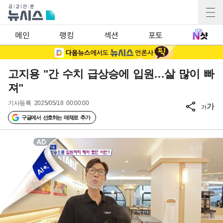
메인
랭킹
섹션
포토
고지용 "간 수치 급상승에 입원…살 많이 빠
져"
기사등록
2025/05/18 00:00:00
가
가
구글에서 선호하는 매체로 추가