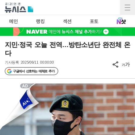
메인
랭킹
섹션
포토
지민·정국 오늘 전역…방탄소년단 완전체 온
다
기사등록
2025/06/11 00:00:00
가
가
구글에서 선호하는 매체로 추가