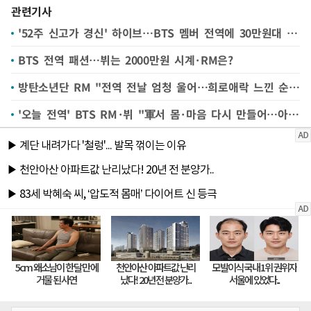
관련기사
'52주 신고가 경신' 하이브…BTS 멤버 전역에 30만원대 마감(종합)[핫스탁]
BTS 전역 패션…뷔는 2000만원 시계·RM은?
방탄소년단 RM "전역 전날 엄청 울어…희로애락 느낀 순간"
'오늘 전역' BTS RM·뷔 "軍서 몸·마음 다시 만들어…아미에게 달려가고파"