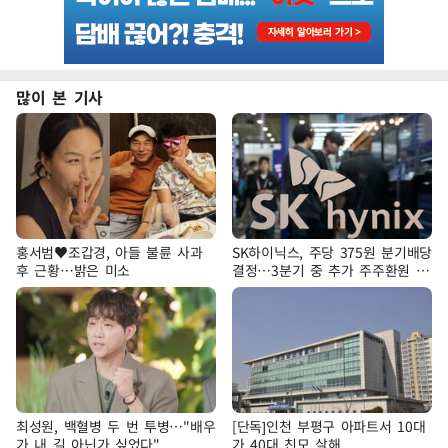
많이 본 기사
홍서범♥조갑경, 아들 불륜 사과
SK하이닉스, 주당 375원 분기배당
후 근황…밝은 미소
결정…3분기 중 추가 주주환원 발
표
최성원, 백혈병 두 번 투병…"배우
[단독]인천 부평구 아파트서 10대
가 내 길 아닌가 싶었다"
가 40대 친모 살해