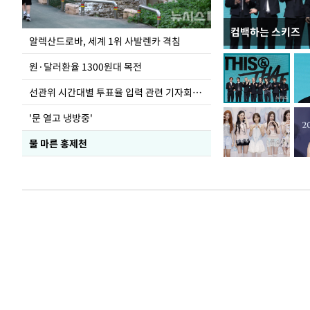
컴백하는 스키즈
극한 폭염에 바닥
알렉산드로바, 세계 1위 사발렌카 격침
도
원·달러환율 1300원대 목전
선관위 시간대별 투표율 입력 관련 기자회견하는 주진우 의원
'문 열고 냉방중'
물 마른 홍제천