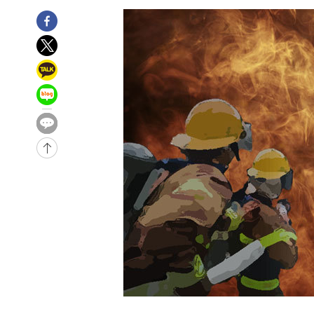
1시간 전 >
'여긴 20도, 저긴 50도'…열화상 카메라로 본 폭염 저감시설 
1시간 전 >
콜롬비아 신임 우파 대통령 취임 하루만에 차량폭탄 폭발 사건
3시간 전 >
튀르키예 외무장관, "메카 3국 방위협정은 이란이 목표 아냐 "
4시간 전 >
이군이 불법 군시설 건설한 레바논 남부에서 레바논군 3명 폭
5시간 전 >
[속보]美중부 사령관, 이스라엘 긴급방문 다중화된 전선 상황
-29120초 전 >
이강인 ATM 입단식에 '상암벌 들썩'…"세계적인 선수 
-28116초 전 >
태풍 돌핀, 중 저장성 타이저우시 해안에 상륙 (1보)
-25462초 전 >
AT마드리드 데뷔 앞둔 이강인, 맨시티전 선발 대신 '벤치 
-24092초 전 >
[속보]與 강원·TK 당원투표 합산 김민석 48.54%로 
44.40%
-23426초 전 >
與 강원·TK 당원투표 합산 김민석 46.01%로 승리…정
44.53%
-23266초 전 >
[속보]與전대 권리당원투표…강원·경북 김민석, 대구 정
-23073초 전 >
[속보]與 당대표 경선, 경북 권리당원 투표 김민석 47.3
45.71%
-22975초 전 >
[속보]與 당대표 경선, 대구 권리당원 투표 정청래 47.8
46.35%
-22772초 전 >
[속보]與 당대표 경선, 강원 권리당원 투표 김민석 승리…5
득표
-20690초 전 >
"일본축구협회, 대한축구협회 성 접대 의혹 심판 조사"
-13332초 전 >
[속보]장은수, KLPGA 제주삼다수 역전 우승…데뷔 10년