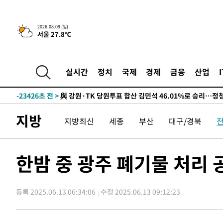
5시간 전 >
[속보]美중부 사령관, 이스라엘 긴급방문 다중화된 전선 상황
-29120초 전 >
이강인 ATM 입단식에 '상암벌 들썩'…"세계적인 선수 
2026.08.09 (일)
서울 27.8℃
-28116초 전 >
태풍 돌핀, 중 저장성 타이저우시 해안에 상륙 (1보)
-25462초 전 >
AT마드리드 데뷔 앞둔 이강인, 맨시티전 선발 대신 '벤치 
-24092초 전 >
[속보]與 강원·TK 당원투표 합산 김민석 48.54%로 
실시간
정치
국제
경제
금융
산업
44.40%
-23426초 전 >
與 강원·TK 당원투표 합산 김민석 46.01%로 승리…정
44.53%
-23266초 전 >
[속보]與전대 권리당원투표…강원·경북 김민석, 대구 정
-23073초 전 >
[속보]與 당대표 경선, 경북 권리당원 투표 김민석 47.3
지방
지방최신
세종
부산
대구/경북
45.71%
-22975초 전 >
[속보]與 당대표 경선, 대구 권리당원 투표 정청래 47.8
46.35%
-22772초 전 >
[속보]與 당대표 경선, 강원 권리당원 투표 김민석 승리…5
득표
-20690초 전 >
"일본축구협회, 대한축구협회 성 접대 의혹 심판 조사"
한밤 중 광주 폐기물 처리
-13332초 전 >
[속보]장은수, KLPGA 제주삼다수 역전 우승…데뷔 10년
정상
-8697초 전 >
"얼마나 더웠으면"…안동 물길공원서 헤엄친 구렁이 '소동
등록 2025.06.13 06:34:06
수정 2025.06.13 09:12:23
-8624초 전 >
손흥민, 68분 뛰고 2경기 침묵…LAFC, 톨루카에 1-0 승리
-7896초 전 >
'2경기 연속 침묵' 손흥민, 톨루카전 68분만 뛰고 슈팅 0개
-6648초 전 >
이강인, 오늘 서울서 AT마드리드 입단식…'전례 없는 특급