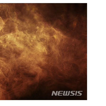
'온도차'
 밝혀
발로 부상
 논의
되길"
시작'
승리…정청래
청래
청래 승리
7%·정청래
2%·김민석
0.30%
 차에 첫