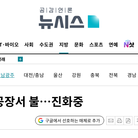
 논의
되길"
시작'
승리…정청래
IT·바이오
사회
수도권
지방
문화
스포츠
연예
청래
청래 승리
7%·정청래
전남광주
대전/충남
울산
강원
충북
전북
경남
2%·김민석
0.30%
 공장서 불…진화중
 차에 첫
'
(종합)
구글에서 선호하는 매체로 추가
대우'