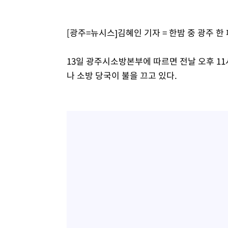
정상
-8697초 전 >
"얼마나 더웠으면"…안동 물길공원서 헤엄친 구렁이 '소동
-8624초 전 >
손흥민, 68분 뛰고 2경기 침묵…LAFC, 톨루카에 1-0 승리
[광주=뉴시스]김혜인 기자 = 한밤 중 광주 한
-7896초 전 >
'2경기 연속 침묵' 손흥민, 톨루카전 68분만 뛰고 슈팅 0개
-6648초 전 >
이강인, 오늘 서울서 AT마드리드 입단식…'전례 없는 특급
13일 광주시소방본부에 따르면 전날 오후 11
1시간 전 >
'여긴 20도, 저긴 50도'…열화상 카메라로 본 폭염 저감시설 
나 소방 당국이 불을 끄고 있다.
1시간 전 >
콜롬비아 신임 우파 대통령 취임 하루만에 차량폭탄 폭발 사건
3시간 전 >
튀르키예 외무장관, "메카 3국 방위협정은 이란이 목표 아냐 "
4시간 전 >
이군이 불법 군시설 건설한 레바논 남부에서 레바논군 3명 폭
5시간 전 >
[속보]美중부 사령관, 이스라엘 긴급방문 다중화된 전선 상황