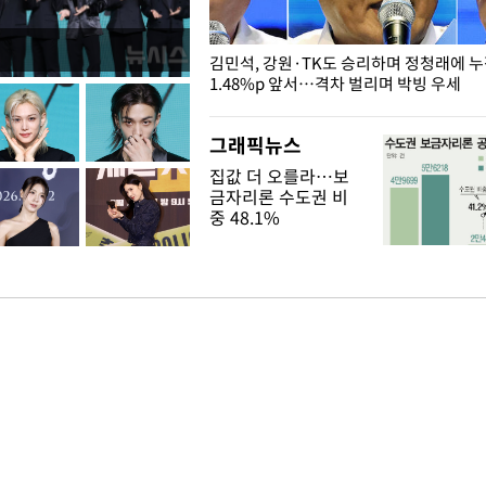
 드러난 홍제천…물고기 떼죽음
김민석, 강원·TK도 승리하며 정청래에 
1.48%p 앞서…격차 벌리며 박빙 우세
그래픽뉴스
집값 더 오를라…보
금자리론 수도권 비
중 48.1%