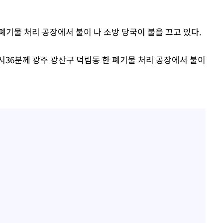
한정수 "황정민 선배만 피
1
해…떳떳하면 신분 공개하
'
(종합)
 폐기물 처리 공장에서 불이 나 소방 당국이 불을 끄고 있다.
LAFC 손흥민, 리그스컵 
2
격…득점포 재가동 도전
대우'
시36분께 광주 광산구 덕림동 한 폐기물 처리 공장에서 불이
이강인, 오늘 서울서 AT
3
'온도차'
식…'전례 없는 특급대우'
'여긴 20도, 저긴 50도
4
 밝혀
폭염 저감시설 '온도차'
발로 부상
제니, 동거 여부 물음에 
5
 논의
웃음
손흥민, 68분 뛰고 2경기 
6
카에 1-0 승리(종합)
사우디 남서부 아람코 자
7