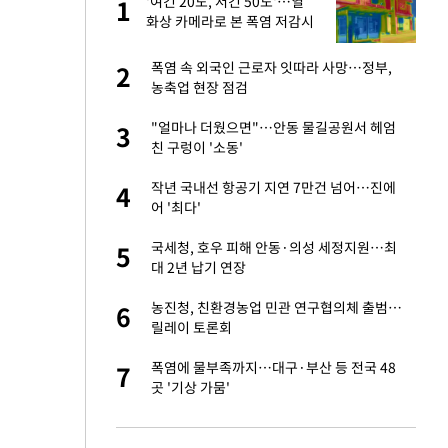
'여긴 20도, 저긴 50도'…열
1
1
라"
화상 카메라로 본 폭염 저감시
설 '온도차'
톨루카전 선발 출
폭염 속 외국인 근로자 잇따라 사망…정부,
2
2
농축업 현장 점검
마드리드 입단
"얼마나 더웠으면"…안동 물길공원서 헤엄
3
3
친 구렁이 '소동'
'…열화상 카메라로 본
작년 국내선 항공기 지연 7만건 넘어…진에
4
4
어 '최다'
"여기까지만 하자"
국세청, 호우 피해 안동·의성 세정지원…최
5
5
대 2년 납기 연장
침묵…LAFC, 톨루
농진청, 친환경농업 민관 연구협의체 출범…
6
6
릴레이 토론회
잔 정유시설서 화재
폭염에 물부족까지…대구·부산 등 전국 48
7
7
곳 '기상 가뭄'