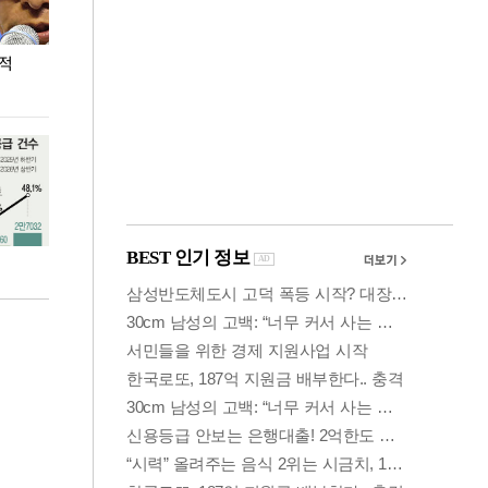
누적
용산·강남·서초 유휴부지까지…세제 이은 '영끌'
폭염 속 주말 풍
공급대책 윤곽