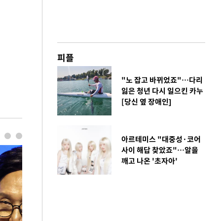
피플
"노 잡고 바뀌었죠"…다리
잃은 청년 다시 일으킨 카누
[당신 옆 장애인]
아르테미스 "대중성·코어
사이 해답 찾았죠"…알을
깨고 나온 '초자아'