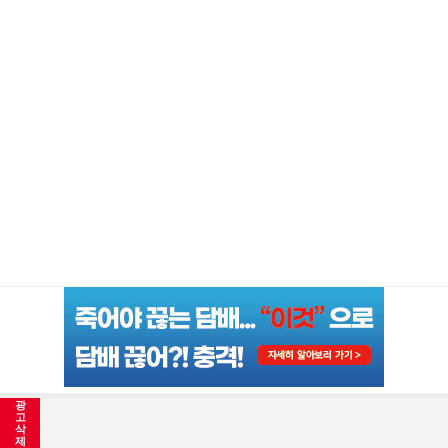
광
많이 본 기사
고
삭
제