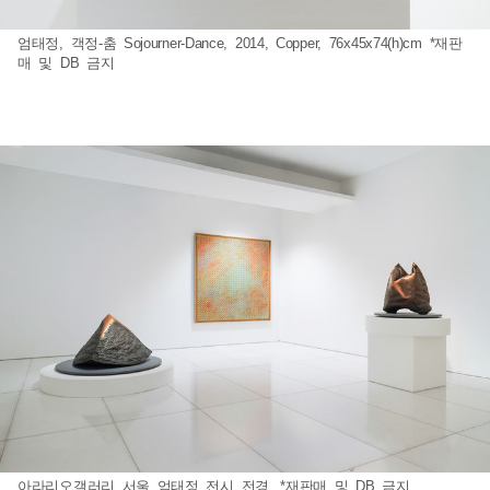
엄태정, 객정-춤 Sojourner-Dance, 2014, Copper, 76x45x74(h)cm *재판
매 및 DB 금지
아라리오갤러리 서울 엄태정 전시 전경. *재판매 및 DB 금지