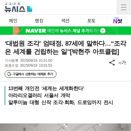
메인
랭킹
섹션
포토
‘대법원 조각’ 엄태정, 87세에 말하다…“조각
은 세계를 건립하는 일”[박현주 아트클럽]
기사등록
2025/06/18 01:01:00
가
가
최종수정
2025/06/18 10:01:55
구글에서 선호하는 매체로 추가
13번째 개인전 '세계는 세계화한다'
아라리오갤러리 서울서 개막
알루미늄 대형 신작 조각·회화, 드로잉까지 전시