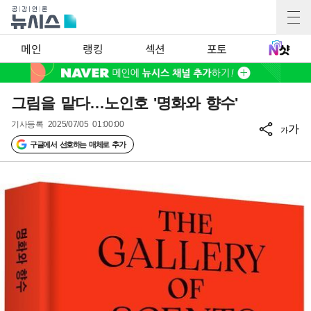
메인
랭킹
섹션
포토
그림을 맡다…노인호 '명화와 향수'
기사등록
2025/07/05 01:00:00
가
가
구글에서 선호하는 매체로 추가