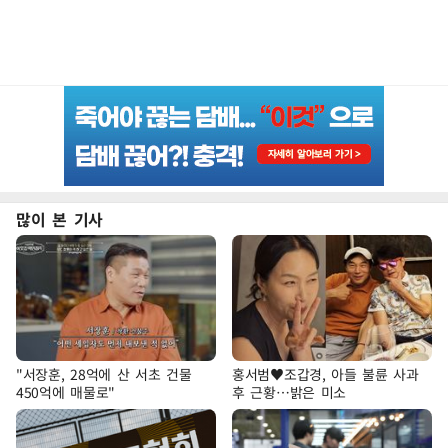
많이 본 기사
"서장훈, 28억에 산 서초 건물
홍서범♥조갑경, 아들 불륜 사과
450억에 매물로"
후 근황…밝은 미소