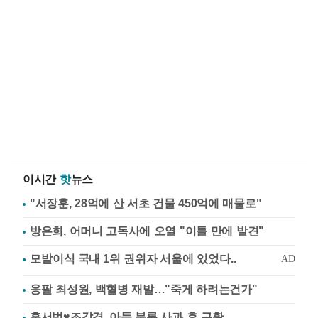
이시간
핫
뉴스
"서장훈, 28억에 산 서초 건물 450억에 매물로"
방은희, 어머니 고독사에 오열 "이틀 만에 발견"
응팔 최성원, 백혈병 재발…"죽게 하려는건가"
홍서범♥조갑경, 아들 불륜 사과 후 근황