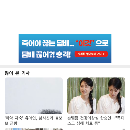
많이 본 기사
'마약 자숙' 유아인, 남사친과 볼뽀
손떨림 건강이상설 한승연…"목디
뽀 근황
스크 심해 치료 중"