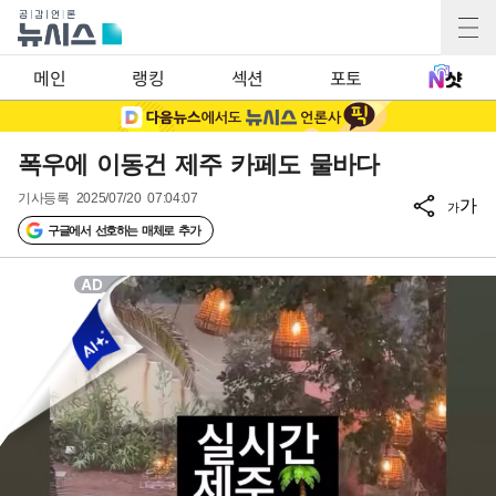
메인
랭킹
섹션
포토
폭우에 이동건 제주 카페도 물바다
기사등록
2025/07/20 07:04:07
가
가
구글에서 선호하는 매체로 추가