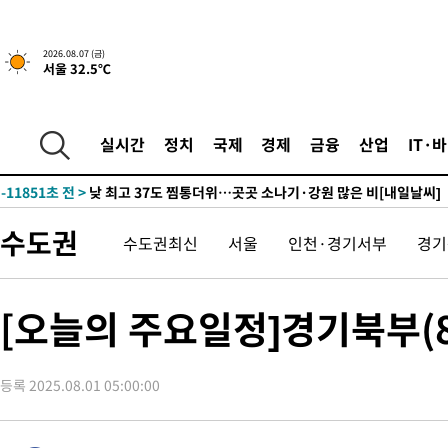
↓
-23300초 전 >
[속보]이 대통령 "부동산 공급 기존 사고방식 매달리지 말고 
실천"
-22385초 전 >
이란, "오만과 '중앙 단일 루트' 합의…북쪽 인바운드·남쪽 아
2026.08.07 (금)
서울 32.5℃
운드는 임시"
-13953초 전 >
"낮 기온 소폭 하락"…수도권 폭염중대경보, 폭염경보로 하향
-13917초 전 >
[속보]이 대통령, '호우피해' 안동·의성 관할 4개 면 특별재난
선포
-13880초 전 >
[단독]중수청 지원 검사들, 정원 초과 시 낮은 계급 임용…희망
실시간
정치
국제
경제
금융
산업
IT·
갈 수도
-11851초 전 >
낮 최고 37도 찜통더위…곳곳 소나기·강원 많은 비[내일날씨]
-10157초 전 >
SK하이닉스, 용인·청주 팹에 54조 투자…"AI 메모리 수요 선
응"
-7013초 전 >
여자배구 이재영·이다영 자매, 아제르바이잔 투란VC 입단
수도권
수도권최신
서울
인천·경기서부
경기
-6266초 전 >
외국인 심판 성 접대 7경기 들여다보니…한국 축구 '5승 2무'
-6000초 전 >
[속보]코스닥, 2.86포인트(0.36%) 내린 798.81마감
-5953초 전 >
[속보]코스피, 6200선 약보합…0.60% 내린 6258.77에 마쳐
[오늘의 주요일정]경기북부(
-5933초 전 >
[속보]원·달러 환율, 7.7원 내린 1416.1원 마감
-5822초 전 >
[속보] 노원서 40.1도 관측…서울, 2018년 이후 첫 40도
등록 2025.08.01 05:00:00
-2912초 전 >
[속보]종합특검, '계엄 수용공간 확보' 신용해 前교정본부장 기
-1785초 전 >
외신들도 주목한 韓축구 파문…"국민적 공분에 수사 재개"
-1756초 전 >
11시간 압수수색에 성접대 파문까지…'쑥대밭' 된 축구협회