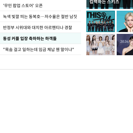
컴백하는 스키즈
지석천 뒤덮은 개구리
'무민 팝업 스토어' 오픈
녹색 빛깔 띄는 동복호…저수율은 절반 남짓
반정부 시위대와 대치한 아르헨티나 경찰
동성 커플 입장 축하하는 하객들
"목숨 걸고 일하는데 임금 체납 웬 말이냐"