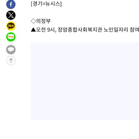
[경기=뉴시스]
-778초 전 >
[속보]규제합리화위원회 부위원장에 김태유 서울대 공대 교수…
태 후임
-30870초 전 >
이강인, 폭염 속 AT마드리드 첫 훈련…80명 식사 대접까지(종
◇의정부
-28009초 전 >
미 사업체 일자리, 7월에 2.3만개 순감하고 그 전 2개월 10.3
▲오전 9시, 장암종합사회복지관 노인일자리 참
하향수정 (2보)
-27457초 전 >
[속보] 미 사업체, 일자리 7월에 2.3만 개 줄어…실업률은 4.1
↓
-23320초 전 >
[속보]이 대통령 "부동산 공급 기존 사고방식 매달리지 말고 
실천"
-22405초 전 >
이란, "오만과 '중앙 단일 루트' 합의…북쪽 인바운드·남쪽 아
운드는 임시"
-13973초 전 >
"낮 기온 소폭 하락"…수도권 폭염중대경보, 폭염경보로 하향
-13937초 전 >
[속보]이 대통령, '호우피해' 안동·의성 관할 4개 면 특별재난
선포
-13900초 전 >
[단독]중수청 지원 검사들, 정원 초과 시 낮은 계급 임용…희망
갈 수도
-11871초 전 >
낮 최고 37도 찜통더위…곳곳 소나기·강원 많은 비[내일날씨]
-10177초 전 >
SK하이닉스, 용인·청주 팹에 54조 투자…"AI 메모리 수요 선
응"
-7033초 전 >
여자배구 이재영·이다영 자매, 아제르바이잔 투란VC 입단
-6286초 전 >
외국인 심판 성 접대 7경기 들여다보니…한국 축구 '5승 2무'
-6020초 전 >
[속보]코스닥, 2.86포인트(0.36%) 내린 798.81마감
-5973초 전 >
[속보]코스피, 6200선 약보합…0.60% 내린 6258.77에 마쳐
-5953초 전 >
[속보]원·달러 환율, 7.7원 내린 1416.1원 마감