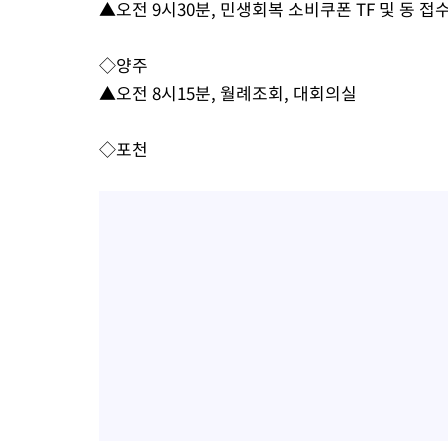
▲오전 9시30분, 민생회복 소비쿠폰 TF 및 동 접
-5842초 전 >
[속보] 노원서 40.1도 관측…서울, 2018년 이후 첫 40도
-2932초 전 >
[속보]종합특검, '계엄 수용공간 확보' 신용해 前교정본부장 기
◇양주
-1805초 전 >
외신들도 주목한 韓축구 파문…"국민적 공분에 수사 재개"
▲오전 8시15분, 월례조회, 대회의실
-1776초 전 >
11시간 압수수색에 성접대 파문까지…'쑥대밭' 된 축구협회
-798초 전 >
[속보]규제합리화위원회 부위원장에 김태유 서울대 공대 교수…
◇포천
태 후임