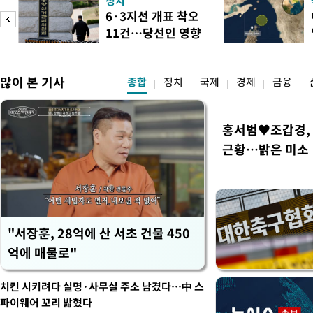
정치
들과의 상황 점검 회의에서 I
6·3지선 개표 착오
지법안을 둘러싼 투자자들의 
11건…당선인 영향
았다. 이 자리에서 이 대통령
도
없어
많이 본 기사
종합
정치
국제
경제
금융
홍서범♥조갑경, 
근황…밝은 미소
"서장훈, 28억에 산 서초 건물 450
억에 매물로"
치킨 시키려다 실명·사무실 주소 남겼다…中 스
파이웨어 꼬리 밟혔다