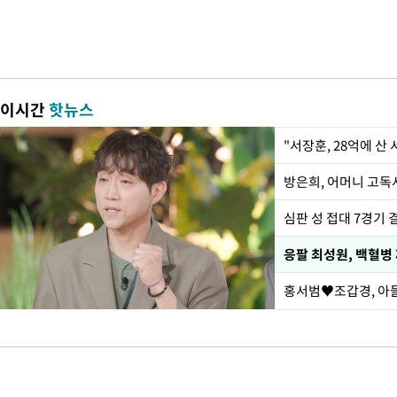
이시간
핫뉴스
"서장훈, 28억에 산
방은희, 어머니 고독사
심판 성 접대 7경기 
응팔 최성원, 백혈병
홍서범♥조갑경, 아들