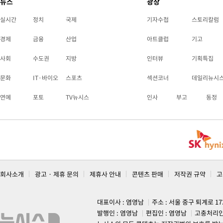
뉴스
광장
실시간
정치
국제
기자수첩
스토리칼럼
경제
금융
산업
아트클럽
기고
사회
수도권
지방
인터뷰
기획특집
문화
IT·바이오
스포츠
섹션코너
데일리뉴시
연예
포토
TV뉴시스
인사
부고
동정
회사소개
광고 · 제휴 문의
제휴사 안내
콘텐츠 판매
저작권 규약
고
대표이사 : 염영남
주소 : 서울 중구 퇴계로 1
발행인 : 염영남
편집인 : 염영남
고충처리인