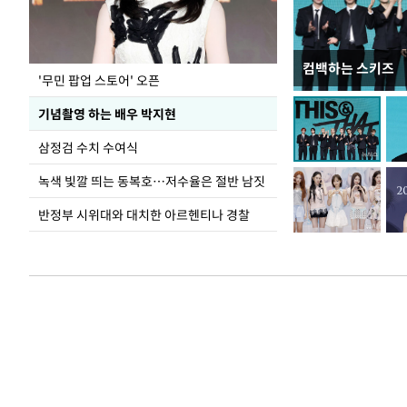
컴백하는 스키즈
이 대통령, 국가
'무민 팝업 스토어' 오픈
가 책임지고 치유
기념촬영 하는 배우 박지현
삼정검 수치 수여식
녹색 빛깔 띄는 동복호…저수율은 절반 남짓
반정부 시위대와 대치한 아르헨티나 경찰