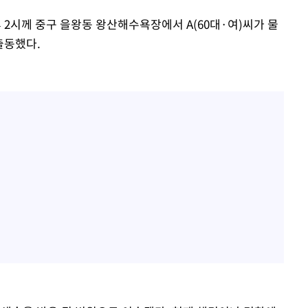
백혈병 재발 최성원 "치료
1
날 죽이는 것 같았다" 눈물
 2시께 중구 을왕동 왕산해수욕장에서 A(60대·여)씨가 물
출동했다.
'서준맘' 박세미, 연하 남
2
생각도"
[단독]인천 부평구 아파트서
3
모 살해
[속보]이 대통령 "부동산
4
매달리지 말고 과감히 실천
이 대통령, 6시간 부동산 
5
의…"기존 사고 방식에 매
히 실천"(종합)
하리수 "미키정 보내주고 
6
낳아 미안했다"
이 대통령, 'ISA·주가누
7
질타하며 재검토 지시