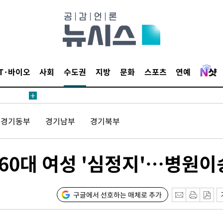
IT·바이오
사회
수도권
지방
문화
스포츠
연예
경기동부
경기남부
경기북부
60대 여성 '심정지'…병원이
구글에서 선호하는 매체로 추가