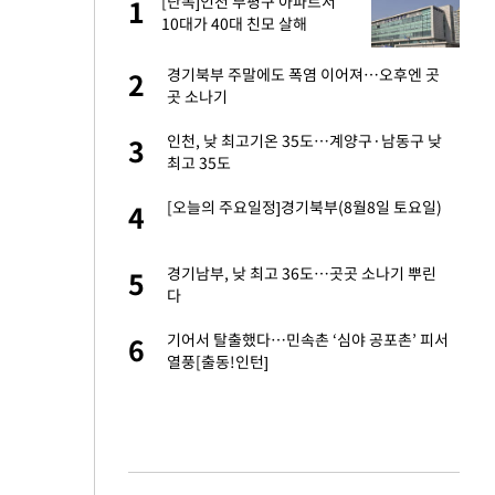
가
[단독]인천 부평구 아파트서
1
1
10대가 40대 친모 살해
자친구와 열애 "결혼
경기북부 주말에도 폭염 이어져…오후엔 곳
2
2
곳 소나기
 10대가 40대 친
인천, 낮 최고기온 35도…계양구·남동구 낮
3
3
최고 35도
 공급 기존 사고방식
[오늘의 주요일정]경기북부(8월8일 토요일)
4
4
"
회의서 공급 논
경기남부, 낮 최고 36도…곳곳 소나기 뿌린
5
5
달리지 말고 과감
다
싶어 이혼…애 못
기어서 탈출했다…민속촌 ‘심야 공포촌’ 피서
6
6
열풍[출동!인턴]
르기 방지법' 개편안
7