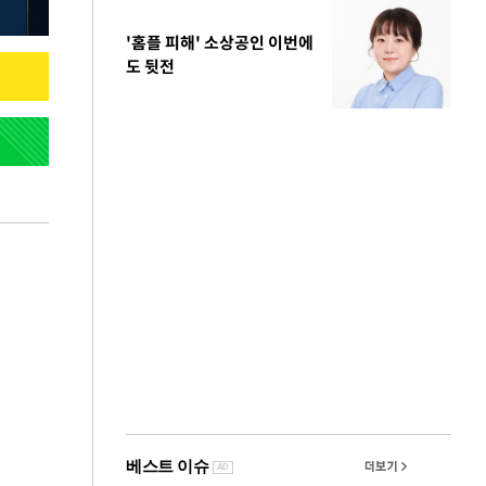
'홈플 피해' 소상공인 이번에
도 뒷전