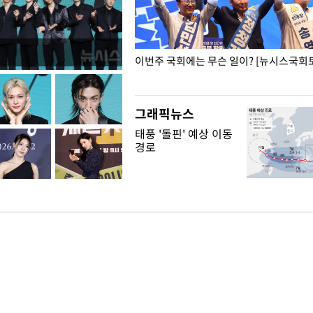
폭력 피해자에 위로·사과…"국가
이번주 국회에는 무슨 일이? [뉴시스국회토
"
그래픽뉴스
태풍 '돌핀' 예상 이동
경로