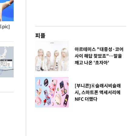
pic]
청와대 일주일
사진으로 보는 
피플
아르테미스 "대중성·코어
사이 해답 찾았죠"…알을
깨고 나온 '초자아'
[부니콘]⑥슬래시비슬래
시, 스마트폰 액세서리에
NFC 더했다