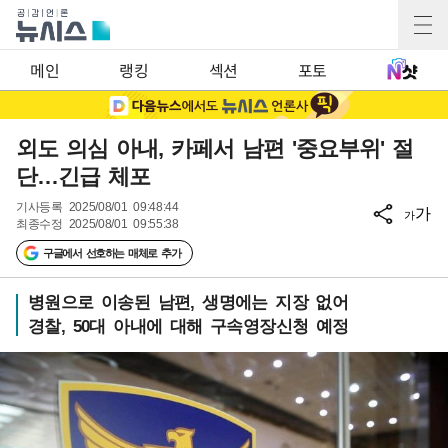
메인
랭킹
섹션
포토
외도 의심 아내, 카페서 남편 '중요부위' 절
단…긴급 체포
기사등록
2025/08/01 09:48:44
가
가
최종수정
2025/08/01 09:55:38
구글에서 선호하는 매체로 추가
병원으로 이송된 남편, 생명에는 지장 없어
경찰, 50대 아내에 대해 구속영장신청 예정