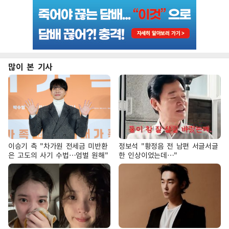
많이 본 기사
이승기 측 "차가원 전세금 미반환
정보석 "황정음 전 남편 서글서글
은 고도의 사기 수법…엄벌 원해"
한 인상이었는데…"