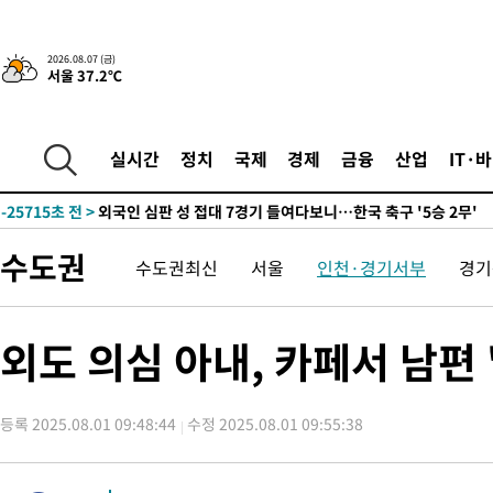
2026.08.07 (금)
서울 37.2℃
-2493초 전 >
[속보]경찰·노동부, HL만도 평택사업장 끼임 사망 관련 압수수
-31300초 전 >
낮 최고 37도 찜통더위…곳곳 소나기·강원 많은 비[내일날씨]
-29606초 전 >
SK하이닉스, 용인·청주 팹에 54조 투자…"AI 메모리 수요 선
실시간
정치
국제
경제
금융
산업
IT·
응"
-26462초 전 >
여자배구 이재영·이다영 자매, 아제르바이잔 투란VC 입단
-25715초 전 >
외국인 심판 성 접대 7경기 들여다보니…한국 축구 '5승 2무'
-25449초 전 >
[속보]코스닥, 2.86포인트(0.36%) 내린 798.81마감
수도권
수도권최신
서울
인천·경기서부
경기
-25402초 전 >
[속보]코스피, 6200선 약보합…0.60% 내린 6258.77에 마쳐
-25382초 전 >
[속보]원·달러 환율, 7.7원 내린 1416.1원 마감
-25271초 전 >
[속보] 노원서 40.1도 관측…서울, 2018년 이후 첫 40도
외도 의심 아내, 카페서 남편
-22361초 전 >
[속보]종합특검, '계엄 수용공간 확보' 신용해 前교정본부장 기
-21234초 전 >
외신들도 주목한 韓축구 파문…"국민적 공분에 수사 재개"
등록 2025.08.01 09:48:44
수정 2025.08.01 09:55:38
-21205초 전 >
11시간 압수수색에 성접대 파문까지…'쑥대밭' 된 축구협회
-20227초 전 >
[속보]규제합리화위원회 부위원장에 김태유 서울대 공대 교수
병태 후임
-16585초 전 >
[속보]국힘 윤리위, '돌려차기 발언' 진종오·서범수 징계 절차 