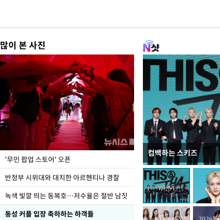
많이 본 사진
컴백하는 스키즈
지석천 뒤덮은 개구리
'무민 팝업 스토어' 오픈
반정부 시위대와 대치한 아르헨티나 경찰
녹색 빛깔 띄는 동복호…저수율은 절반 남짓
동성 커플 입장 축하하는 하객들