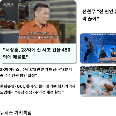
전현무 "전 연인
락 끊어"
"서장훈, 28억에 산 서초 건물 450
억에 매물로"
SK하이닉스, 주당 375원 분기 배당…"3분기
중 주주환원 방안 확정"
한화큐셀·OCI, 美 수입 폴리실리콘 최저가격제
도입에…"공정 경쟁·수익성 개선 환영"
뉴시스 기획특집