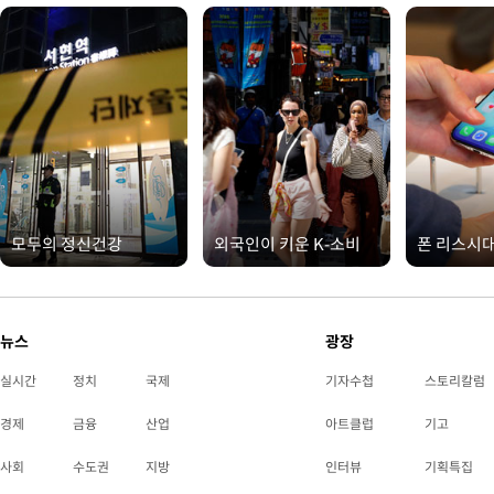
모두의 정신건강
외국인이 키운 K-소비
폰 리스시
뉴스
광장
실시간
정치
국제
기자수첩
스토리칼럼
경제
금융
산업
아트클럽
기고
사회
수도권
지방
인터뷰
기획특집