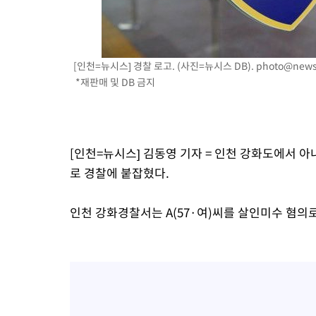
-21234초 전 >
외신들도 주목한 韓축구 파문…"국민적 공분에 수사 재개"
-21205초 전 >
11시간 압수수색에 성접대 파문까지…'쑥대밭' 된 축구협회
-20227초 전 >
[속보]규제합리화위원회 부위원장에 김태유 서울대 공대 교수
[인천=뉴시스] 경찰 로고. (사진=뉴시스 DB).
photo@news
병태 후임
-16585초 전 >
[속보]국힘 윤리위, '돌려차기 발언' 진종오·서범수 징계 절차 
*재판매 및 DB 금지
-11910초 전 >
[속보] 7월 중국 수출 23.9%↑ 수입 27.5%↑…무역총액
25.3%↑
-9070초 전 >
[속보]'채상병 순직 책임' 임성근, 항소심도 징역 3년
-8936초 전 >
[속보]종합특검, '관저이전 봐주기 감사' 유병호 구속기소
[인천=뉴시스] 김동영 기자 = 인천 강화도에서 
-5536초 전 >
민주 콩고 에볼라환자 4천명 돌파, 4053명 발생 1850명 사망
로 경찰에 붙잡혔다.
-4786초 전 >
[속보]'300억원대 사기 혐의' 차가원 대표 구속 송치
-3980초 전 >
"미 전국적 살모네라 식중독 원인은 멕시코산 할라피뇨"-- CDC
인천 강화경찰서는 A(57·여)씨를 살인미수 혐의
-2493초 전 >
[속보]경찰·노동부, HL만도 평택사업장 끼임 사망 관련 압수수