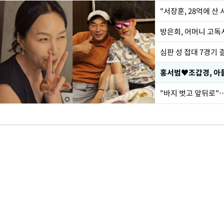
"서장훈, 28억에 산
방은희, 어머니 고독사
심판 성 접대 7경기 
홍서범♥조갑경, 아들
"바지 벗고 앞뒤로"