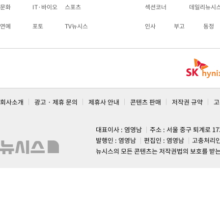
문화
IT·바이오
스포츠
섹션코너
데일리뉴시
연예
포토
TV뉴시스
인사
부고
동정
회사소개
광고 · 제휴 문의
제휴사 안내
콘텐츠 판매
저작권 규약
고
대표이사 : 염영남
주소 : 서울 중구 퇴계로 1
발행인 : 염영남
편집인 : 염영남
고충처리인
뉴시스의 모든 콘텐츠는 저작권법의 보호를 받는 바, 무