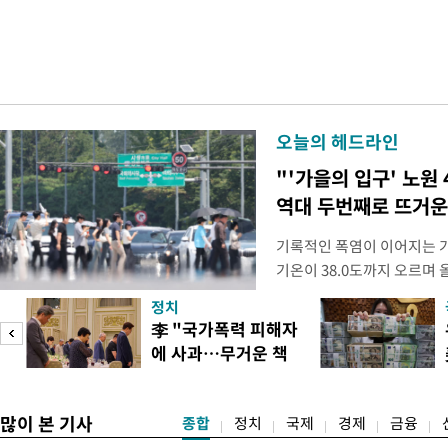
오늘의 헤드라인
"'가을의 입구' 노원 
역대 두번째로 뜨거운
기록적인 폭염이 이어지는 가
기온이 38.0도까지 오르며
상청에 따르면 이날 서울 지점
정치
관기상관측(ASOS) 기준 19
李 "국가폭력 피해자
한다. 서울의 역대 1위 기록은 
에 사과…무거운 책
자동기상관측장비(AWS)
도
임감"
많이 본 기사
종합
정치
국제
경제
금융