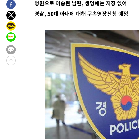
병원으로 이송된 남편, 생명에는 지장 없어
-11910초 전 >
[속보] 7월 중국 수출 23.9%↑ 수입 27.5%↑…무역총액
경찰, 50대 아내에 대해 구속영장신청 예정
25.3%↑
-9070초 전 >
[속보]'채상병 순직 책임' 임성근, 항소심도 징역 3년
-8936초 전 >
[속보]종합특검, '관저이전 봐주기 감사' 유병호 구속기소
-5536초 전 >
민주 콩고 에볼라환자 4천명 돌파, 4053명 발생 1850명 사망
-4786초 전 >
[속보]'300억원대 사기 혐의' 차가원 대표 구속 송치
-3980초 전 >
"미 전국적 살모네라 식중독 원인은 멕시코산 할라피뇨"-- CDC
-2493초 전 >
[속보]경찰·노동부, HL만도 평택사업장 끼임 사망 관련 압수수
-31300초 전 >
낮 최고 37도 찜통더위…곳곳 소나기·강원 많은 비[내일날씨]
-29606초 전 >
SK하이닉스, 용인·청주 팹에 54조 투자…"AI 메모리 수요 선
응"
-26462초 전 >
여자배구 이재영·이다영 자매, 아제르바이잔 투란VC 입단
-25715초 전 >
외국인 심판 성 접대 7경기 들여다보니…한국 축구 '5승 2무'
-25449초 전 >
[속보]코스닥, 2.86포인트(0.36%) 내린 798.81마감
-25402초 전 >
[속보]코스피, 6200선 약보합…0.60% 내린 6258.77에 마쳐
-25382초 전 >
[속보]원·달러 환율, 7.7원 내린 1416.1원 마감
-25271초 전 >
[속보] 노원서 40.1도 관측…서울, 2018년 이후 첫 40도
-22361초 전 >
[속보]종합특검, '계엄 수용공간 확보' 신용해 前교정본부장 기