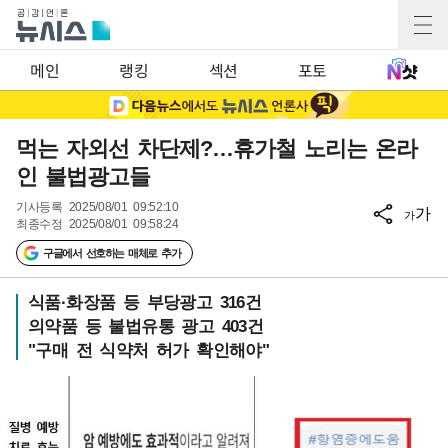
메인
랭킹
섹션
포토
먹는 자외선 차단제?…휴가철 노리는 온라
인 불법광고들
기사등록
2025/08/01 09:52:10
가
가
최종수정
2025/08/01 09:58:24
구글에서 선호하는 매체로 추가
식품·화장품 등 부당광고 316건
의약품 등 불법유통 광고 403건
"구매 전 식약처 허가 확인해야"