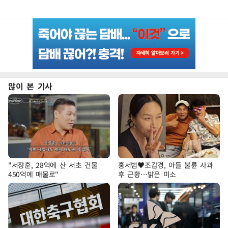
많이 본 기사
"서장훈, 28억에 산 서초 건물
홍서범♥조갑경, 아들 불륜 사과
450억에 매물로"
후 근황…밝은 미소