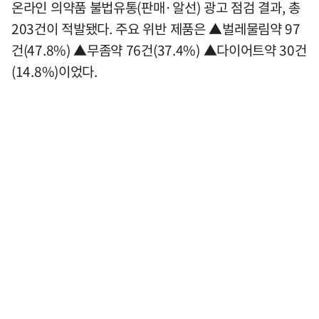
온라인 의약품 불법유통(판매·알선) 광고 점검 결과, 총
203건이 적발됐다. 주요 위반 제품은 ▲벌레물림약 97
건(47.8%) ▲무좀약 76건(37.4%) ▲다이어트약 30건
(14.8%)이었다.