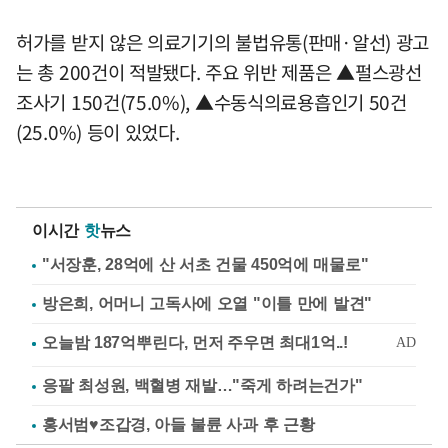
허가를 받지 않은 의료기기의 불법유통(판매·알선) 광고
는 총 200건이 적발됐다. 주요 위반 제품은 ▲펄스광선
조사기 150건(75.0%), ▲수동식의료용흡인기 50건
(25.0%) 등이 있었다.
이시간
핫
뉴스
"서장훈, 28억에 산 서초 건물 450억에 매물로"
방은희, 어머니 고독사에 오열 "이틀 만에 발견"
응팔 최성원, 백혈병 재발…"죽게 하려는건가"
홍서범♥조갑경, 아들 불륜 사과 후 근황