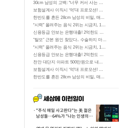
"주식 매일 사고판다"는 美 젊은
남성들…64%가 "나는 인생의
패배자“