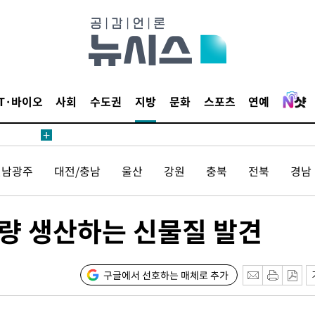
안겨드려 죄
IT·바이오
사회
수도권
지방
문화
스포츠
연예
안겨드려 죄
전남광주
대전/충남
울산
강원
충북
전북
경남
량 생산하는 신물질 발견
구글에서 선호하는 매체로 추가