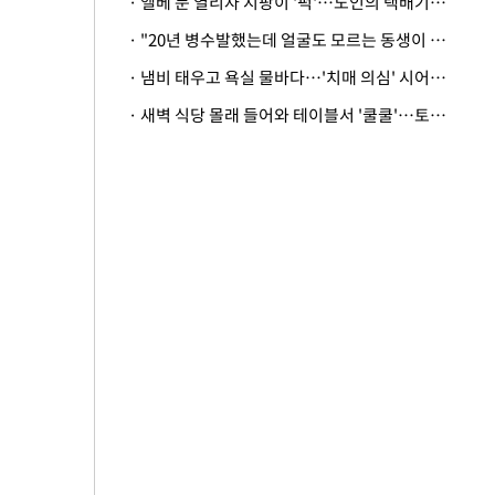
· 엘베 문 열리자 지팡이 '퍽'…노인의 택배기사 폭행 이유
· "20년 병수발했는데 얼굴도 모르는 동생이 유산 절반을"…배다른 형제 상속권 있을까
· 냄비 태우고 욕실 물바다…'치매 의심' 시어머니 검사 권유했다가 '날벼락'
· 새벽 식당 몰래 들어와 테이블서 '쿨쿨'…토사물 남기고 사라진 남성