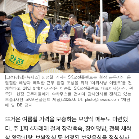
[고성(경남)=뉴시스] 신정철 기자= SK오션플랜트는 현장 근무자의 온
열질환 예방과 쾌적한 근무 환경 조성을 위해 ‘더위사냥 이벤트’를 전
개한다고 14일 밝혔다.사진은 이승철 SK오션플랜트 대표이사(사진, 왼
쪽)가 현장 근무자들에게 수박주스를 건네며 감사인사를 전하고 있는
모습.(사진=SK오션플랜트 제공).2025.08.14.
photo@newsis.com
*재판
매 및 DB 금지
뜨거운 여름철 기력을 보충하는 보양식 메뉴도 마련했
다. 주 1회 4차례에 걸쳐 장각백숙, 장어덮밥, 전복 새싹
삼 왕갈비탕, 보쌈정식 등 선정된 보양음식을 점심식사