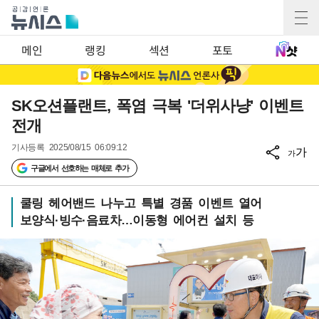
메인
랭킹
섹션
포토
SK오션플랜트, 폭염 극복 '더위사냥' 이벤트
전개
기사등록
2025/08/15 06:09:12
가
가
구글에서 선호하는 매체로 추가
쿨링 헤어밴드 나누고 특별 경품 이벤트 열어
보양식·빙수·음료차…이동형 에어컨 설치 등