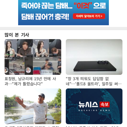
많이 본 기사
표창원, 남규리에 15년 만에 사
"창 3개 띄워도 답답함 없
과…"제가 틀렸습니다"
네"…'폴드8 울트라', 일주일 써보
니