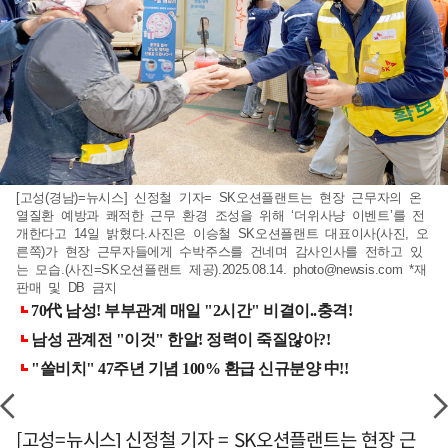
[고성(경남)=뉴시스] 신정철 기자= SK오션플랜트는 현장 근무자의 온
열질환 예방과 쾌적한 근무 환경 조성을 위해 ‘더위사냥 이벤트’를 전
개한다고 14일 밝혔다.사진은 이승철 SK오션플랜트 대표이사(사진, 오
른쪽)가 현장 근무자들에게 수박주스를 건네며 감사인사를 전하고 있
는 모습.(사진=SK오션플랜트 제공).2025.08.14.
photo@newsis.com
*재
판매 및 DB 금지
[고성=뉴시스] 신정철 기자 = SK오션플랜트는 현장 근