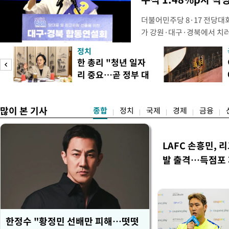
더불어민주당 8·17 전당대
가 강원·대구·경북에서 치
48.54%(1만8977표)를 
정치
를 1622표(4.14%p) 차
피
한 총리 "청년 일자
·인천 권리당원 투표에서도 
리 중요…곧 정부 대
적 합산(가중치 미반영)에서도
책"
많이 본 기사
종합
정치
국제
경제
금융
LAFC 손흥민, 
발 출격…득점포
한정수 "황정민 선배만 피해…떳떳