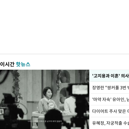
이시간
핫뉴스
'고지용과 이혼' 의사
'마약 자숙' 유아인,
유혜정, 자궁적출 수