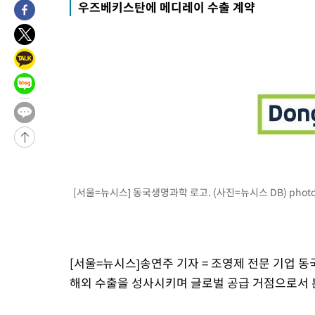
우즈베키스탄에 메디레이 수출 계약
-5177초 전 >
손흥민, 68분 뛰고 2경기 침묵…LAFC, 톨루카에 1-0 승리(종합
-4449초 전 >
'2경기 연속 침묵' 손흥민, 톨루카전 68분만 뛰고 슈팅 0개
-3201초 전 >
이강인, 오늘 서울서 AT마드리드 입단식…'전례 없는 특급대우'
2시간 전 >
'여긴 20도, 저긴 50도'…열화상 카메라로 본 폭염 저감시설 '온도
2시간 전 >
콜롬비아 신임 우파 대통령 취임 하루만에 차량폭탄 폭발 사건
-31511초 전 >
'AT마드리드 7번' 이강인, 맨시티 상대로 비공식 데뷔전
-31013초 전 >
[속보]'AT마드리드 7번' 이강인, 맨시티 상대로 비공식 데뷔전
-29077초 전 >
네타냐후, 트럼프의 가자 평화 2차 15개조 평화안 '거부'
-25673초 전 >
이강인 ATM 입단식에 '상암벌 들썩'…"세계적인 선수 되길"
[서울=뉴시스] 동국생명과학 로고. (사진=뉴시스 DB)
phot
-24669초 전 >
태풍 돌핀, 중 저장성 타이저우시 해안에 상륙 (1보)
-22015초 전 >
AT마드리드 데뷔 앞둔 이강인, 맨시티전 선발 대신 '벤치 시작'
-20645초 전 >
[속보]與 강원·TK 당원투표 합산 김민석 48.54%로 승리…
44.40%
-19979초 전 >
與 강원·TK 당원투표 합산 김민석 46.01%로 승리…정청래
[서울=뉴시스]송연주 기자 = 조영제 전문 기업
44.53%
-19819초 전 >
[속보]與전대 권리당원투표…강원·경북 김민석, 대구 정청래 
해외 수출을 성사시키며 글로벌 공급 거점으로서 
-19626초 전 >
[속보]與 당대표 경선, 경북 권리당원 투표 김민석 47.37%·
45.71%
-19528초 전 >
[속보]與 당대표 경선, 대구 권리당원 투표 정청래 47.82%·