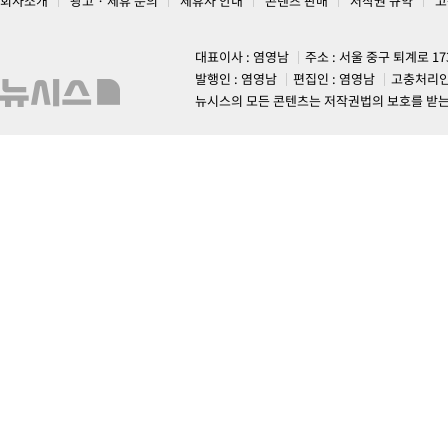
회사소개
광고 · 제휴 문의
제휴사 안내
콘텐츠 판매
저작권 규약
고
대표이사 : 염영남
주소 : 서울 중구 퇴계로 1
발행인 : 염영남
편집인 : 염영남
고충처리인
뉴시스의 모든 콘텐츠는 저작권법의 보호를 받는 바, 무