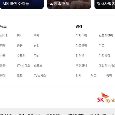
AI에 빠진 아이들
폭염 속 경제는
형사사법 
뉴스
광장
실시간
정치
국제
기자수첩
스토리칼럼
경제
금융
산업
아트클럽
기고
사회
수도권
지방
인터뷰
기획특집
문화
IT·바이오
스포츠
섹션코너
데일리뉴시
연예
포토
TV뉴시스
인사
부고
동정