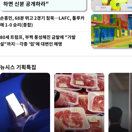
하면 신분 공개하라"
손흥민, 68분 뛰고 2경기 침묵…LAFC, 톨루카
에 1-0 승리(종합)
80세 트럼프, 부쩍 풍성해진 금발에 "가발
설"까지…각종 '밈'에 대변인 해명
뉴시스 기획특집