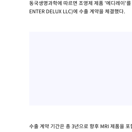
동국생명과학에 따르면 조영제 제품 '메디레이'를 
46.35%
-19325초 전 >
[속보]與 당대표 경선, 강원 권리당원 투표 김민석 승리…50.3
ENTER DELUX LLC)에 수출 계약을 체결했다.
득표
-17243초 전 >
"일본축구협회, 대한축구협회 성 접대 의혹 심판 조사"
-9885초 전 >
[속보]장은수, KLPGA 제주삼다수 역전 우승…데뷔 10년 차에 
상
-5250초 전 >
"얼마나 더웠으면"…안동 물길공원서 헤엄친 구렁이 '소동'
-5177초 전 >
손흥민, 68분 뛰고 2경기 침묵…LAFC, 톨루카에 1-0 승리(종합
-4449초 전 >
'2경기 연속 침묵' 손흥민, 톨루카전 68분만 뛰고 슈팅 0개
-3201초 전 >
이강인, 오늘 서울서 AT마드리드 입단식…'전례 없는 특급대우'
2시간 전 >
'여긴 20도, 저긴 50도'…열화상 카메라로 본 폭염 저감시설 '온도
2시간 전 >
콜롬비아 신임 우파 대통령 취임 하루만에 차량폭탄 폭발 사건
수출 계약 기간은 총 3년으로 향후 MRI 제품을 포