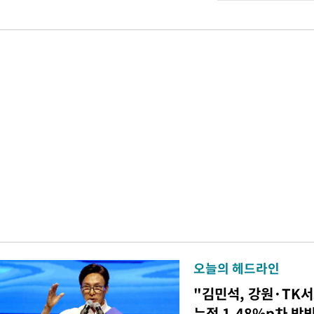
오늘의 헤드라인
"김민석, 강원·TK
누적 1.48%p차 박