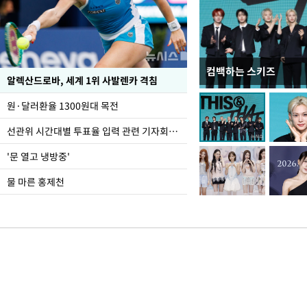
컴백하는 스키즈
극한 폭염에 바닥 드
알렉산드로바, 세계 1위 사발렌카 격침
도
원·달러환율 1300원대 목전
선관위 시간대별 투표율 입력 관련 기자회견하는 주진우 의원
'문 열고 냉방중'
물 마른 홍제천