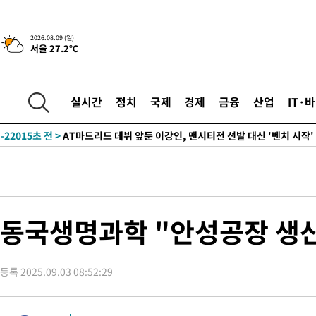
2시간 전 >
콜롬비아 신임 우파 대통령 취임 하루만에 차량폭탄 폭발 사건
-31511초 전 >
'AT마드리드 7번' 이강인, 맨시티 상대로 비공식 데뷔전
2026.08.09 (일)
서울 27.2℃
-31013초 전 >
[속보]'AT마드리드 7번' 이강인, 맨시티 상대로 비공식 데뷔전
-29077초 전 >
네타냐후, 트럼프의 가자 평화 2차 15개조 평화안 '거부'
-25673초 전 >
이강인 ATM 입단식에 '상암벌 들썩'…"세계적인 선수 되길"
실시간
정치
국제
경제
금융
산업
IT·
-24669초 전 >
태풍 돌핀, 중 저장성 타이저우시 해안에 상륙 (1보)
-22015초 전 >
AT마드리드 데뷔 앞둔 이강인, 맨시티전 선발 대신 '벤치 시작'
-20645초 전 >
[속보]與 강원·TK 당원투표 합산 김민석 48.54%로 승리…
44.40%
-19979초 전 >
與 강원·TK 당원투표 합산 김민석 46.01%로 승리…정청래
44.53%
-19819초 전 >
[속보]與전대 권리당원투표…강원·경북 김민석, 대구 정청래 
-19626초 전 >
[속보]與 당대표 경선, 경북 권리당원 투표 김민석 47.37%·
동국생명과학 "안성공장 생산
45.71%
-19528초 전 >
[속보]與 당대표 경선, 대구 권리당원 투표 정청래 47.82%·
46.35%
-19325초 전 >
[속보]與 당대표 경선, 강원 권리당원 투표 김민석 승리…50.3
득표
등록 2025.09.03 08:52:29
-17243초 전 >
"일본축구협회, 대한축구협회 성 접대 의혹 심판 조사"
-9885초 전 >
[속보]장은수, KLPGA 제주삼다수 역전 우승…데뷔 10년 차에 
상
-5250초 전 >
"얼마나 더웠으면"…안동 물길공원서 헤엄친 구렁이 '소동'