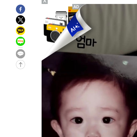
X
-30595초 전 >
[속보]국힘 윤리위, '돌려차기 발언' 진종오·서범수 징계
-25920초 전 >
[속보] 7월 중국 수출 23.9%↑ 수입 27.5%↑…무역총
25.3%↑
-23080초 전 >
[속보]'채상병 순직 책임' 임성근, 항소심도 징역 3년
-22946초 전 >
[속보]종합특검, '관저이전 봐주기 감사' 유병호 구속기소
-19546초 전 >
민주 콩고 에볼라환자 4천명 돌파, 4053명 발생 1850명
-18796초 전 >
[속보]'300억원대 사기 혐의' 차가원 대표 구속 송치
-17990초 전 >
"미 전국적 살모네라 식중독 원인은 멕시코산 할라피뇨"--
-16503초 전 >
[속보]경찰·노동부, HL만도 평택사업장 끼임 사망 관련
-16384초 전 >
[속보]합수본, '투표율 허위 입력' 중앙·서울·경기도 선관
압수수색
-16139초 전 >
[속보]원·달러 환율, 오전 9시 1423.8원
-15935초 전 >
[속보]삼성전자·SK하이닉스 동반 강보합…1%대 상승 
-15921초 전 >
[속보]코스닥, 5.95포인트(0.74%) 상승한 807.62개장
-15889초 전 >
[속보]코스피, 6300선 재탈환…1.09% 오른 6365.07 
-13054초 전 >
시리아 다마스쿠스 교외에서 미니버스 폭발.. 14명 부상, 
태
-12352초 전 >
입추에도 극한더위…서울 낮 39도 '폭염중대경보'
-7316초 전 >
이란, 호르무즈서 "적국 목표물들"과 대치로 남부 케슘섬