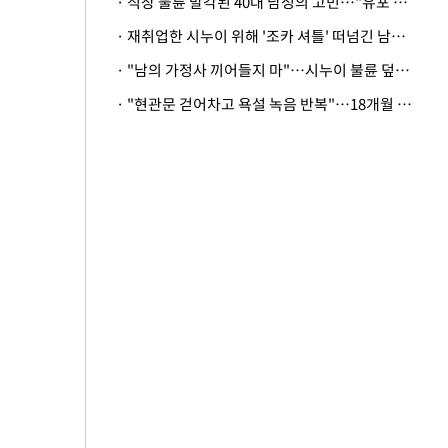
· 직장 불륜 발각된 40대 남성의 고민…"유포 동료 명예훼손·협박죄 고소 가능할까"
· 재취업한 시누이 위해 '조카 셔틀' 떠넘긴 남편…아내 "난 못한다"
· "남의 가정사 끼어들지 마"…시누이 불륜 덮으려는 남편에 억울한 아내
· "현관문 걷어차고 욕설 녹음 반복"…18개월 아기 키우는 집 뒤흔든 '앞집의 비극'