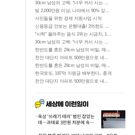
옥상 '쓰레기 테러' 범인 잡았는
데…과태료 3만원 처분에 숙박업
주 허탈