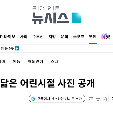
 사망
 CDC
 압수수색
IT·바이오
사회
수도권
지방
문화
스포츠
연예
위 등 9곳
출발
라마
예능
해외연예
스타
개장
3명은 중
똑닮은 어린시절 사진 공개
에서 두차
0일 후 발
구글에서 선호하는 매체로 추가