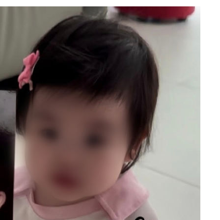
 절차 개시
액
 사망
 CDC
 압수수색
위 등 9곳
출발
개장
3명은 중
에서 두차