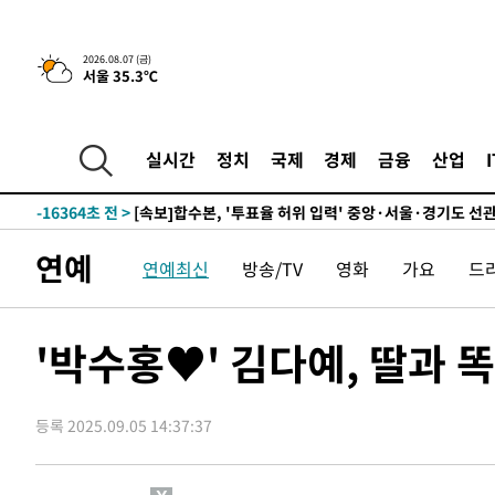
-22926초 전 >
[속보]종합특검, '관저이전 봐주기 감사' 유병호 구속기소
-19526초 전 >
민주 콩고 에볼라환자 4천명 돌파, 4053명 발생 1850명
2026.08.07 (금)
서울 35.3℃
-18776초 전 >
[속보]'300억원대 사기 혐의' 차가원 대표 구속 송치
-17970초 전 >
"미 전국적 살모네라 식중독 원인은 멕시코산 할라피뇨"--
-16483초 전 >
[속보]경찰·노동부, HL만도 평택사업장 끼임 사망 관련
실시간
정치
국제
경제
금융
산업
-16364초 전 >
[속보]합수본, '투표율 허위 입력' 중앙·서울·경기도 선관
압수수색
-16119초 전 >
[속보]원·달러 환율, 오전 9시 1423.8원
-15915초 전 >
[속보]삼성전자·SK하이닉스 동반 강보합…1%대 상승 
연예
연예최신
방송/TV
영화
가요
드
-15901초 전 >
[속보]코스닥, 5.95포인트(0.74%) 상승한 807.62개장
-15869초 전 >
[속보]코스피, 6300선 재탈환…1.09% 오른 6365.07 
-13034초 전 >
시리아 다마스쿠스 교외에서 미니버스 폭발.. 14명 부상, 
'박수홍♥' 김다예, 딸과 
태
-12332초 전 >
입추에도 극한더위…서울 낮 39도 '폭염중대경보'
-7296초 전 >
이란, 호르무즈서 "적국 목표물들"과 대치로 남부 케슘섬
례 큰 폭발음
등록 2025.09.05 14:37:37
-6011초 전 >
[속보]美, 폴리실리콘 수입 규제…파생제품 15% 관세, 12
효
-4162초 전 >
[속보]트럼프, 美 원정출산 금지 행정명령 서명
-1862초 전 >
[속보] 뉴욕증시, 일제 하락 마감…나스닥 0.06%↓