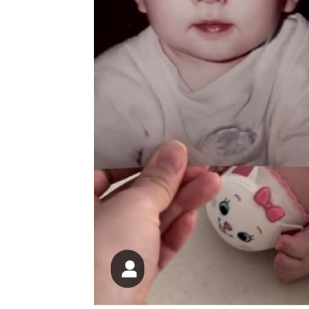
례 큰 폭발음
-6031초 전 >
[속보]美, 폴리실리콘 수입 규제…파생제품 15% 관세, 12
효
-4182초 전 >
[속보]트럼프, 美 원정출산 금지 행정명령 서명
-1882초 전 >
[속보] 뉴욕증시, 일제 하락 마감…나스닥 0.06%↓