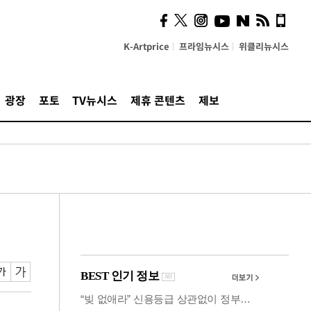
시, 스마트폰 액세서리에
NFC 더했다
K-Artprice
프라임뉴시스
위클리뉴시스
광장
포토
TV뉴시스
제휴 콘텐츠
제보