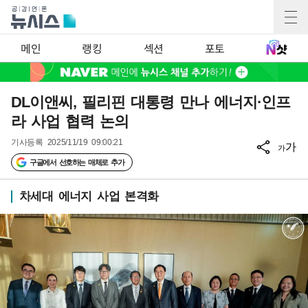
메인
랭킹
섹션
포토
DL이앤씨, 필리핀 대통령 만나 에너지·인프
라 사업 협력 논의
기사등록
2025/11/19 09:00:21
가
가
구글에서 선호하는 매체로 추가
차세대 에너지 사업 본격화