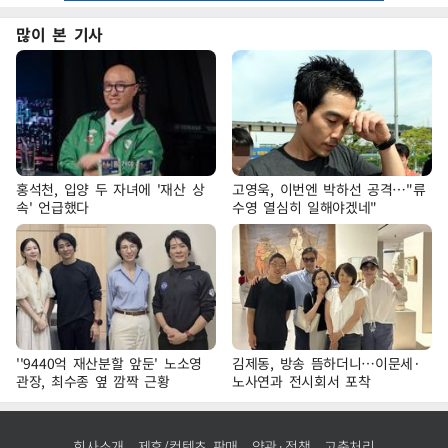
많이 본 기사
홍석천, 입양 두 자녀에 '재산 상
고영욱, 이번엔 박하선 공격…"류
속' 언급했다
수영 열심히 일해야겠네"
''9440억 재산분할 앞둔' 노소영
김제동, 방송 뜸하더니…이문세·
관장, 최수종 옆 깜짝 근황
노사연과 전시회서 포착
회사소개
제휴/컨텐츠 판매
약관·정책
고충처리