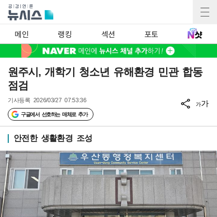
메인
랭킹
섹션
포토
원주시, 개학기 청소년 유해환경 민관 합동
점검
기사등록
2026/03/27 07:53:36
가
가
구글에서 선호하는 매체로 추가
안전한 생활환경 조성