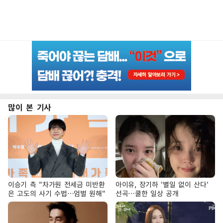
많이 본 기사
이승기 측 "차가원 전세금 미반환
아이유, 장기하 '별일 없이 산다'
은 고도의 사기 수법…엄벌 원해"
선곡…쿨한 일상 공개