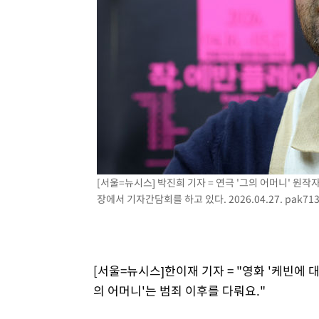
날씨]
43분 전 >
축구협회 "압수수색·성접대 논란 사과…쇄신의 기회로 삼겠다
1시간 전 >
[속보]'압수수색·성접대 논란' 축구협회 "실망과 걱정 안겨드
4시간 전 >
'최고 37도' 폭염 지속…강원동해안 최대 150㎜ 비
6시간 전 >
[속보]뉴욕증시 상승 마감…S&P 0.6% 나스닥 1.3%↑
[서울=뉴시스] 박진희 기자 = 연극 '그의 어머니' 원작자
장에서 기자간담회를 하고 있다. 2026.04.27.
pak71
[서울=뉴시스]한이재 기자 = "영화 '케빈에 
의 어머니'는 범죄 이후를 다뤄요."