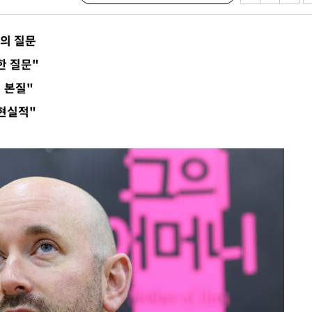
·서미화·
니의 질문
1위… 정
한 질문"
鄭
위해 뛸
 본질"
승리
현실적"
내일날씨]
 원해 아
보
계속[다음주