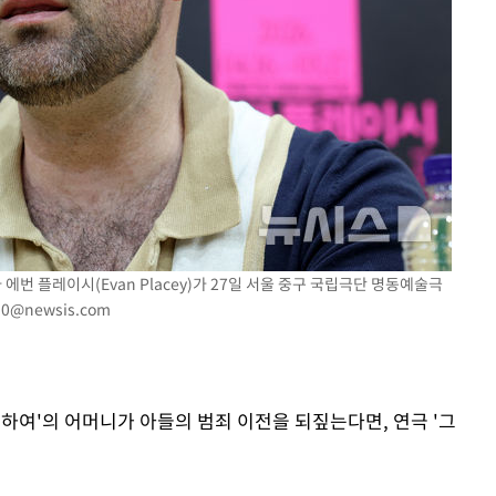
"
려 죄송"
 에번 플레이시(Evan Placey)가 27일 서울 중구 국립극단 명동예술극
30@newsis.com
대하여'의 어머니가 아들의 범죄 이전을 되짚는다면, 연극 '그