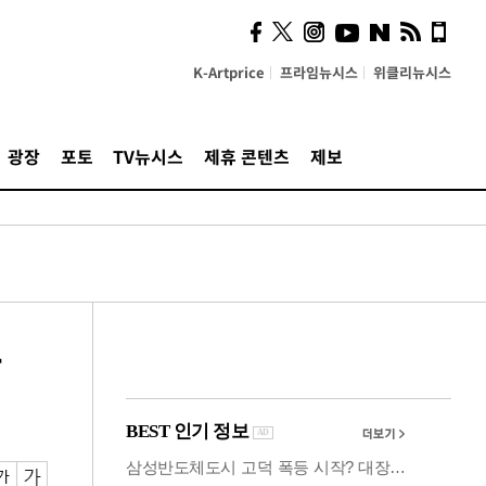
사이 해답 찾았죠"…알을
깨고 나온 '초자아'
K-Artprice
프라임뉴시스
위클리뉴시스
광장
포토
TV뉴시스
제휴 콘텐츠
제보
본