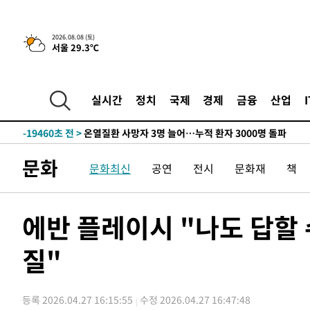
청래 44.56%
-28196초 전 >
[속보]與 대표 경선 제주·인천 당원투표…金 47.75%·
42.08%·宋 10.17%
-27730초 전 >
이강인 "아틀레티코 이적 기뻐…등번호 7번 의미보단 팀 
2026.08.08 (토)
것"
-27665초 전 >
[속보]與 당대표 경선, 제주·인천 권리당원 투표 김민석 
서울 29.3℃
-21439초 전 >
낮 최고 35도 '무더위'…동해안 시간당 30㎜ '강한 비'[
-20709초 전 >
[속보]이강인 "감독님이 원하는 마음 느꼈고, 많은 트로피
실시간
정치
국제
경제
금융
산업
틀레티코 이적"
-20491초 전 >
수도권 40도 육박 '펄펄'…동해안 일부 지역엔 호의주의
-19460초 전 >
온열질환 사망자 3명 늘어…누적 환자 3000명 돌파
-13405초 전 >
강릉에 시간당 81.4㎜ 물폭탄…도로 잠기고 담벼락 붕괴
-9512초 전 >
백운산서 80년근 천종산삼 9뿌리 발견…감정가 1.3억원
문화
문화최신
공연
전시
문화재
책
-7222초 전 >
선재도서 해루질 나섰다 실종 60대, 닷새 만에 숨진 채 발견
-4756초 전 >
남자 농구, 나고야 아시안게임서 '홈팀' 일본과 한일전
에반 플레이시 "나도 답할
-4132초 전 >
여수 오동도 해상서 모터보트 전복…1명 사망·1명 실종
-359초 전 >
극한폭염 한풀 꺾이지만…'낮 최고 35도' 무더위, 열대야 
질"
날씨]
43분 전 >
축구협회 "압수수색·성접대 논란 사과…쇄신의 기회로 삼겠다
1시간 전 >
[속보]'압수수색·성접대 논란' 축구협회 "실망과 걱정 안겨드
4시간 전 >
'최고 37도' 폭염 지속…강원동해안 최대 150㎜ 비
등록 2026.04.27 16:15:55
수정 2026.04.27 16:47:48