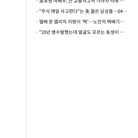
· 英유명 여배우, 큰 교통사고서 기아차 덕에 살았다
· "주식 매일 사고판다"는 美 젊은 남성들…64%가 "나는 인생의 패배자“
· 엘베 문 열리자 지팡이 '퍽'…노인의 택배기사 폭행 이유
· "20년 병수발했는데 얼굴도 모르는 동생이 유산 절반을"…배다른 형제 상속권 있을까