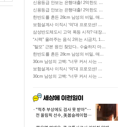
"척추 부상에도 검사 못 받아"…
전 올림픽 선수, 美봅슬레이협회
상대 소송