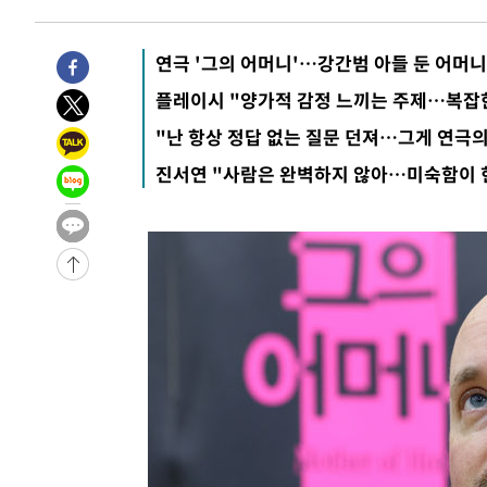
6시간 전 >
[속보]뉴욕증시 상승 마감…S&P 0.6% 나스닥 1.3%↑
-28981초 전 >
[속보]與최고위원 제주·인천 순회경선…박선원·최민희
연극 '그의 어머니'…강간범 아들 둔 어머
한민수·김용 순
-28934초 전 >
[속보]김민석, 與 전대 당원투표 누적 득표율 45.42%로 
청래 44.56%
플레이시 "양가적 감정 느끼는 주제…복잡
-28216초 전 >
[속보]與 대표 경선 제주·인천 당원투표…金 47.75%·
42.08%·宋 10.17%
-27750초 전 >
이강인 "아틀레티코 이적 기뻐…등번호 7번 의미보단 팀 
"난 항상 정답 없는 질문 던져…그게 연극의
것"
-27685초 전 >
[속보]與 당대표 경선, 제주·인천 권리당원 투표 김민석 
진서연 "사람은 완벽하지 않아…미숙함이 
-21459초 전 >
낮 최고 35도 '무더위'…동해안 시간당 30㎜ '강한 비'[
-20729초 전 >
[속보]이강인 "감독님이 원하는 마음 느꼈고, 많은 트로피
틀레티코 이적"
-20511초 전 >
수도권 40도 육박 '펄펄'…동해안 일부 지역엔 호의주의
-19480초 전 >
온열질환 사망자 3명 늘어…누적 환자 3000명 돌파
-13425초 전 >
강릉에 시간당 81.4㎜ 물폭탄…도로 잠기고 담벼락 붕괴
-9532초 전 >
백운산서 80년근 천종산삼 9뿌리 발견…감정가 1.3억원
-7242초 전 >
선재도서 해루질 나섰다 실종 60대, 닷새 만에 숨진 채 발견
-4776초 전 >
남자 농구, 나고야 아시안게임서 '홈팀' 일본과 한일전
-4152초 전 >
여수 오동도 해상서 모터보트 전복…1명 사망·1명 실종
-379초 전 >
극한폭염 한풀 꺾이지만…'낮 최고 35도' 무더위, 열대야 