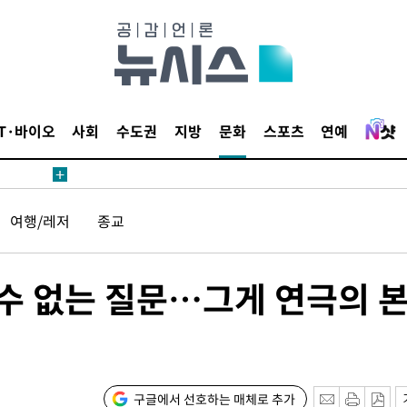
鄭
위해 뛸
승리
내일날씨]
 원해 아
IT·바이오
사회
수도권
지방
문화
스포츠
연예
보
여행/레저
종교
 수 없는 질문…그게 연극의 
계속[다음주
"
려 죄송"
구글에서 선호하는 매체로 추가