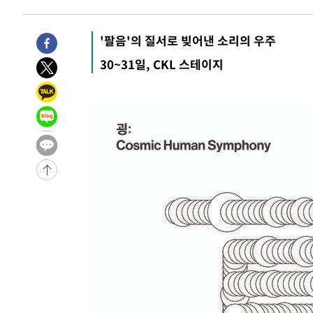
송"
-8386초 전 >
'최고 37도' 폭염 지속…강원동해안 최대 150㎜ 비
-1512초 전 >
[속보]뉴욕증시 상승 마감…S&P 0.6% 나스닥 1.3%↑
'팔음'의 질서로 빚어낸 소리의 우주
30~31일, CKL 스테이지