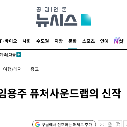
견
IT·바이오
사회
수도권
지방
문화
스포츠
연예
 계속[다음
삼겠다"
안겨드려 죄
여행/레저
종교
견
임용주 퓨처사운드랩의 신작
 계속[다음
삼겠다"
구글에서 선호하는 매체로 추가
안겨드려 죄