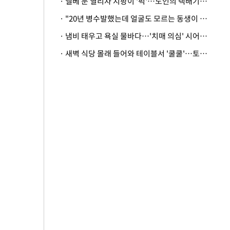
· 엘베 문 열리자 지팡이 '퍽'…노인의 택배기사 폭행 이유
· "20년 병수발했는데 얼굴도 모르는 동생이 유산 절반을"…배다른 형제 상속권 있을까
· 냄비 태우고 욕실 물바다…'치매 의심' 시어머니 검사 권유했다가 '날벼락'
· 새벽 식당 몰래 들어와 테이블서 '쿨쿨'…토사물 남기고 사라진 남성