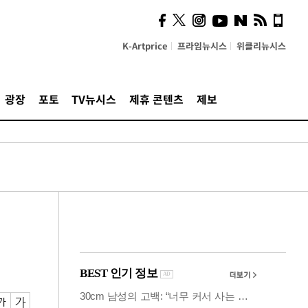
사이 해답 찾았죠"…알을
깨고 나온 '초자아'
K-Artprice
프라임뉴시스
위클리뉴시스
광장
포토
TV뉴시스
제휴 콘텐츠
제보