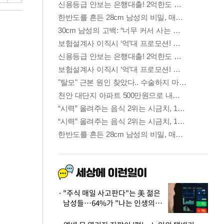
"주식 매일 사고판다"는 美 젊은
남성들…64%가 "나는 인생의
패배자“