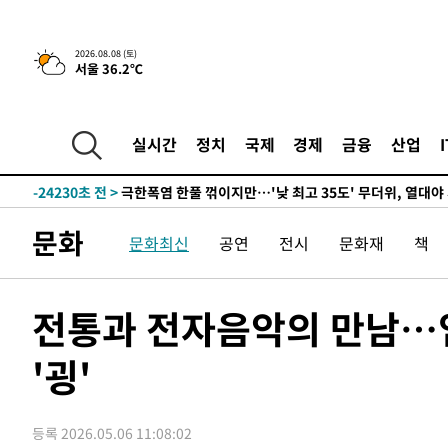
-1512초 전 >
[속보]뉴욕증시 상승 마감…S&P 0.6% 나스닥 1.3%↑
2026.08.08 (토)
서울 36.2℃
-31093초 전 >
선재도서 해루질 나섰다 실종 60대, 닷새 만에 숨진 채 발
-28627초 전 >
남자 농구, 나고야 아시안게임서 '홈팀' 일본과 한일전
-28003초 전 >
여수 오동도 해상서 모터보트 전복…1명 사망·1명 실종
실시간
정치
국제
경제
금융
산업
-24230초 전 >
극한폭염 한풀 꺾이지만…'낮 최고 35도' 무더위, 열대야
주 날씨]
-21248초 전 >
축구협회 "압수수색·성접대 논란 사과…쇄신의 기회로 
-19765초 전 >
[속보]'압수수색·성접대 논란' 축구협회 "실망과 걱정 
문화
문화최신
공연
전시
문화재
책
송"
-8386초 전 >
'최고 37도' 폭염 지속…강원동해안 최대 150㎜ 비
-1512초 전 >
[속보]뉴욕증시 상승 마감…S&P 0.6% 나스닥 1.3%↑
-31093초 전 >
선재도서 해루질 나섰다 실종 60대, 닷새 만에 숨진 채 발
전통과 전자음악의 만남…
-28627초 전 >
남자 농구, 나고야 아시안게임서 '홈팀' 일본과 한일전
'굉'
-28003초 전 >
여수 오동도 해상서 모터보트 전복…1명 사망·1명 실종
-24230초 전 >
극한폭염 한풀 꺾이지만…'낮 최고 35도' 무더위, 열대야
주 날씨]
-21248초 전 >
축구협회 "압수수색·성접대 논란 사과…쇄신의 기회로 
등록 2026.05.06 11:08:02
-19765초 전 >
[속보]'압수수색·성접대 논란' 축구협회 "실망과 걱정 