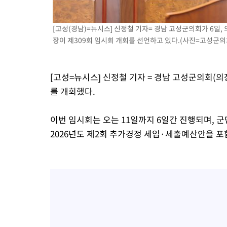
1시간 전 >
튀르키예 외무장관, "메카 3국 방위협정은 이란이 목표 아냐 " 밝혀
2시간 전 >
이군이 불법 군시설 건설한 레바논 남부에서 레바논군 3명 폭발로 
[고성(경남)=뉴시스] 신정철 기자= 경남 고성군의회가 6일,
3시간 전 >
[속보]美중부 사령관, 이스라엘 긴급방문 다중화된 전선 상황 논의
장이 제309회 임시회 개회를 선언하고 있다.(사진=고성군의회 제
3시간 전 >
美 국방부, 켄달 전 공군장관 보안허가 취소…“에어포스원 기밀정보
론 누출”
3시간 전 >
‘축구의 신’ 아르헨티나 축구 선수 메시의 부친 지병 별세
3시간 전 >
“美 이란전 무기 소진…북한과 분쟁시 주한 미군 취약해질 수 있어”
[고성=뉴시스] 신정철 기자 = 경남 고성군의회(의
를 개회했다.
이번 임시회는 오는 11일까지 6일간 진행되며, 군
2026년도 제2회 추가경정 세입·세출예산안을 포