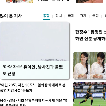
책"
많이 본 기사
종합
정치
국제
경제
금융
한정수 "황정민
하면 신분 공개하
'마약 자숙' 유아인, 남사친과 볼뽀
뽀 근황
'여긴 20도, 저긴 50도'…열화상 카메라로 본
폭염 저감시설 '온도차'
용산·강남·서초 유휴부지까지…세제 이은 '영
끌' 공급대책 윤곽