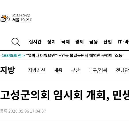
44.53%
-30914초 전 >
[속보]與전대 권리당원투표…강원·경북 김민석, 대구 정청래 
-30721초 전 >
[속보]與 당대표 경선, 경북 권리당원 투표 김민석 47.37%·
2026.08.09 (일)
45.71%
-30623초 전 >
[속보]與 당대표 경선, 대구 권리당원 투표 정청래 47.82%·
서울 29.2℃
46.35%
-30420초 전 >
[속보]與 당대표 경선, 강원 권리당원 투표 김민석 승리…50.3
득표
-28338초 전 >
"일본축구협회, 대한축구협회 성 접대 의혹 심판 조사"
실시간
정치
국제
경제
금융
산업
IT·
-20980초 전 >
[속보]장은수, KLPGA 제주삼다수 역전 우승…데뷔 10년 차에
정상
-16345초 전 >
"얼마나 더웠으면"…안동 물길공원서 헤엄친 구렁이 '소동'
-16272초 전 >
손흥민, 68분 뛰고 2경기 침묵…LAFC, 톨루카에 1-0 승리(종합
-15544초 전 >
'2경기 연속 침묵' 손흥민, 톨루카전 68분만 뛰고 슈팅 0개
지방
지방최신
세종
부산
대구/경북
전남광
-14296초 전 >
이강인, 오늘 서울서 AT마드리드 입단식…'전례 없는 특급대우
-1178초 전 >
'여긴 20도, 저긴 50도'…열화상 카메라로 본 폭염 저감시설 '온
고성군의회 임시회 개회, 민생
차'
-649초 전 >
콜롬비아 신임 우파 대통령 취임 하루만에 차량폭탄 폭발 사건
1시간 전 >
튀르키예 외무장관, "메카 3국 방위협정은 이란이 목표 아냐 " 밝혀
2시간 전 >
이군이 불법 군시설 건설한 레바논 남부에서 레바논군 3명 폭발로 
등록 2026.05.06 17:04:37
3시간 전 >
[속보]美중부 사령관, 이스라엘 긴급방문 다중화된 전선 상황 논의
3시간 전 >
美 국방부, 켄달 전 공군장관 보안허가 취소…“에어포스원 기밀정보