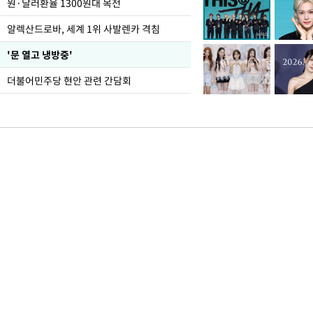
원·달러환율 1300원대 목전
알렉산드로바, 세계 1위 사발렌카 격침
'문 열고 냉방중'
더불어민주당 현안 관련 간담회