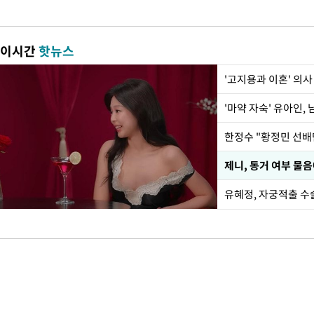
이시간
핫뉴스
'고지용과 이혼' 의사
'마약 자숙' 유아인,
제니, 동거 여부 물
유혜정, 자궁적출 수