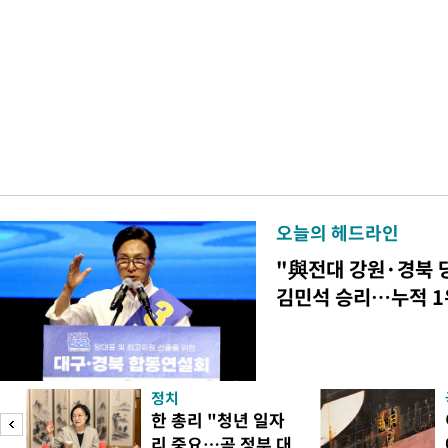
오늘의 헤드라인
"與전대 강원·경북 
김민석 승리…누적 1
정치
피
한 총리 "청년 일자
리 중요…곧 정부 대