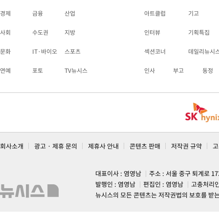
경제
금융
산업
아트클럽
기고
사회
수도권
지방
인터뷰
기획특집
문화
IT·바이오
스포츠
섹션코너
데일리뉴시
연예
포토
TV뉴시스
인사
부고
동정
회사소개
광고 · 제휴 문의
제휴사 안내
콘텐츠 판매
저작권 규약
고
대표이사 : 염영남
주소 : 서울 중구 퇴계로 1
발행인 : 염영남
편집인 : 염영남
고충처리인
뉴시스의 모든 콘텐츠는 저작권법의 보호를 받는 바, 무