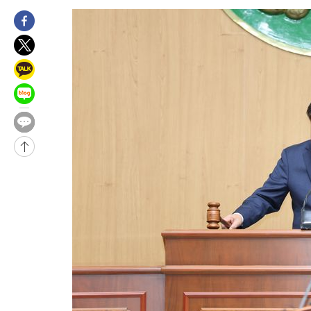
론 누출”
3시간 전 >
‘축구의 신’ 아르헨티나 축구 선수 메시의 부친 지병 별세
3시간 전 >
“美 이란전 무기 소진…북한과 분쟁시 주한 미군 취약해질 수 있어”
-31760초 전 >
[속보]與 강원·TK 당원투표 합산 김민석 48.54%로 승리…
44.40%
-31094초 전 >
與 강원·TK 당원투표 합산 김민석 46.01%로 승리…정청래
44.53%
-30934초 전 >
[속보]與전대 권리당원투표…강원·경북 김민석, 대구 정청래 
-30741초 전 >
[속보]與 당대표 경선, 경북 권리당원 투표 김민석 47.37%·
45.71%
-30643초 전 >
[속보]與 당대표 경선, 대구 권리당원 투표 정청래 47.82%·
46.35%
-30440초 전 >
[속보]與 당대표 경선, 강원 권리당원 투표 김민석 승리…50.3
득표
-28358초 전 >
"일본축구협회, 대한축구협회 성 접대 의혹 심판 조사"
-21000초 전 >
[속보]장은수, KLPGA 제주삼다수 역전 우승…데뷔 10년 차에
정상
-16365초 전 >
"얼마나 더웠으면"…안동 물길공원서 헤엄친 구렁이 '소동'
-16292초 전 >
손흥민, 68분 뛰고 2경기 침묵…LAFC, 톨루카에 1-0 승리(종합
-15564초 전 >
'2경기 연속 침묵' 손흥민, 톨루카전 68분만 뛰고 슈팅 0개
-14316초 전 >
이강인, 오늘 서울서 AT마드리드 입단식…'전례 없는 특급대우
-1198초 전 >
'여긴 20도, 저긴 50도'…열화상 카메라로 본 폭염 저감시설 '온
차'
-669초 전 >
콜롬비아 신임 우파 대통령 취임 하루만에 차량폭탄 폭발 사건