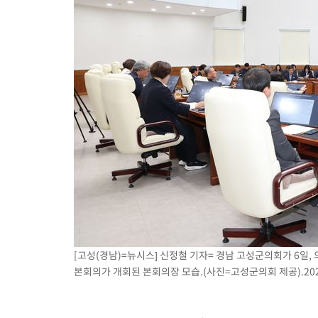
[고성(경남)=뉴시스] 신정철 기자= 경남 고성군의회가 6일,
본회의가 개회된 본회의장 모습.(사진=고성군의회 제공).2026