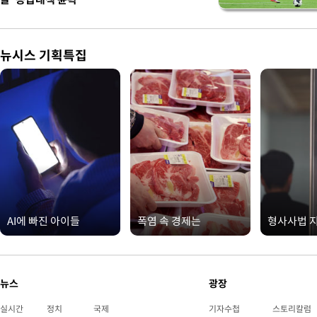
뉴시스 기획특집
AI에 빠진 아이들
폭염 속 경제는
형사사법 
뉴스
광장
실시간
정치
국제
기자수첩
스토리칼럼