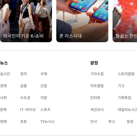
외국인이 키운 K-소비
폰 리스시대
들끓는 한
뉴스
광장
실시간
정치
국제
기자수첩
스토리칼럼
경제
금융
산업
아트클럽
기고
사회
수도권
지방
인터뷰
기획특집
문화
IT·바이오
스포츠
섹션코너
데일리뉴시
연예
포토
TV뉴시스
인사
부고
동정