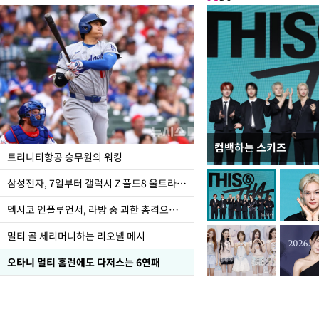
컴백하는 스키즈
입추 하루 앞둔 전남광
트리니티항공 승무원의 워킹
폭염
삼성전자, 7일부터 갤럭시 Z 폴드8 울트라·폴드8·플립8 출시
멕시코 인플루언서, 라방 중 괴한 총격으로 사망
멀티 골 세리머니하는 리오넬 메시
오타니 멀티 홈런에도 다저스는 6연패