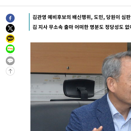
1시간 전 >
[속보]코스피, 301.88포인트(4.58%) 내린 6296.38 마감
1시간 전 >
[속보]원·달러 환율, 0.7원 내린 1423.8원 마감
김관영 예비후보의 배신행위, 도민, 당원이 심
2시간 전 >
"여기 떨어졌다"…다누리, 스페이스X 로켓 달 충돌 흔적 포착
김 지사 무소속 출마 어떠한 명분도 정당성도 없
3시간 전 >
손흥민, 5경기 연속골 실패…LAFC는 승부차기 끝 과달라하라 격파
5시간 전 >
내일까지 39도 '펄펄'…기상청 "태풍 지나며 폭염 잠시 꺾인다"
-19896초 전 >
'월드컵 탈락 후폭풍' 축구협회…11시간 걸린 초유의 압수수색
합)
-19332초 전 >
[속보] 뉴욕증시, 혼조 출발…나스닥 0.3%↓, 다우 0.14%↑
-18125초 전 >
축구협회, 15년 전 심판 성 접대 파문에 "현재는 내부 지침 준수
-16810초 전 >
경찰, '홍명보는 2순위' 결론냈던 스포츠윤리센터도 압수수색
-2406초 전 >
[속보]합참 "北 발사체는 단거리탄도미사일…감시·경계태세 강
-2154초 전 >
日방위성, 北이 동해로 쏜 발사체는 탄도미사일 가능성
-584초 전 >
[속보] SKT, 에이닷 서비스 장애 발생…"원인 파악 중"
10초 전 >
[속보]합참 "북, 동해상으로 미상 발사체 발사"
10분 전 >
'낮 최고 39도' 불볕더위…한밤 열대야도 계속[내일날씨]
10분 전 >
[속보]7~9일 프로야구 3연전도 폭염 취소…11일 재개
16분 전 >
"韓 외환시장 개입 관측 배경엔 美의 대한국 무역적자 있어"