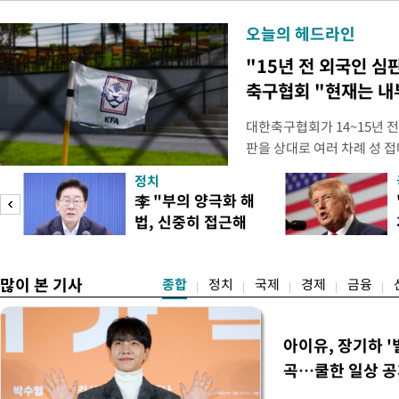
오늘의 헤드라인
"15년 전 외국인 심
축구협회 "현재는 내
대한축구협회가 14~15년 
판을 상대로 여러 차례 성 접
구계에 따르면 국회의 한 의원
정치
년 국제심판 10여 명에게 성
李 "부의 양극화 해
축구협회는 외국인 심판과 감
법, 신중히 접근해
수십만원에서 많게는 100만
야"
많이 본 기사
종합
정치
국제
경제
금융
아이유, 장기하 '
곡…쿨한 일상 