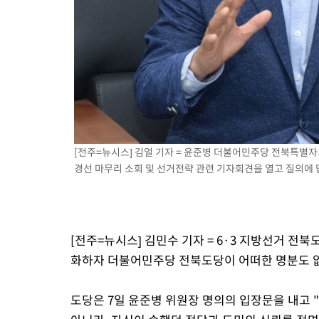
19분 전 >
'월드컵 탈락 후폭풍' 축구협회…초유의 압수수색에 '충격·당황'
22분 전 >
서울 낮 37.9도, 올여름 최고치 경신…영등포 순간 '40도'
29분 전 >
[속보]종합특검, 대검 추가 압수수색…내란 중요임무종사 혐의
1시간 전 >
[속보]코스닥, 800p 회복…0.26% 오른 801.67 마감
1시간 전 >
[속보]코스피, 301.88포인트(4.58%) 내린 6296.38 마감
1시간 전 >
[속보]원·달러 환율, 0.7원 내린 1423.8원 마감
2시간 전 >
"여기 떨어졌다"…다누리, 스페이스X 로켓 달 충돌 흔적 포착
[전주=뉴시스] 김얼 기자 = 윤준병 더불어민주당 전북특별
3시간 전 >
손흥민, 5경기 연속골 실패…LAFC는 승부차기 끝 과달라하라 격파
경선 마무리 소회 및 선거전략 관련 기자회견을 열고 질의에 답변하
5시간 전 >
내일까지 39도 '펄펄'…기상청 "태풍 지나며 폭염 잠시 꺾인다"
[전주=뉴시스] 김민수 기자 = 6·3 지방선거 전
화하자 더불어민주당 전북도당이 어떠한 명분도 없
도당은 7일 윤준병 위원장 명의의 입장문을 내고