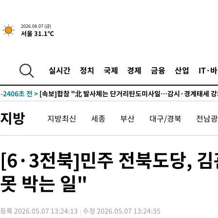
5시간 전 >
내일까지 39도 '펄펄'…기상청 "태풍 지나며 폭염 잠시 꺾인다"
-19896초 전 >
'월드컵 탈락 후폭풍' 축구협회…11시간 걸린 초유의 압수수색
2026.08.07 (금)
서울 31.1℃
합)
-19332초 전 >
[속보] 뉴욕증시, 혼조 출발…나스닥 0.3%↓, 다우 0.14%↑
-18125초 전 >
축구협회, 15년 전 심판 성 접대 파문에 "현재는 내부 지침 준수
-16810초 전 >
경찰, '홍명보는 2순위' 결론냈던 스포츠윤리센터도 압수수색
실시간
정치
국제
경제
금융
산업
IT·
-2406초 전 >
[속보]합참 "北 발사체는 단거리탄도미사일…감시·경계태세 강
-2154초 전 >
日방위성, 北이 동해로 쏜 발사체는 탄도미사일 가능성
-584초 전 >
[속보] SKT, 에이닷 서비스 장애 발생…"원인 파악 중"
지방
지방최신
세종
부산
대구/경북
전남광
10초 전 >
[속보]합참 "북, 동해상으로 미상 발사체 발사"
10분 전 >
'낮 최고 39도' 불볕더위…한밤 열대야도 계속[내일날씨]
10분 전 >
[속보]7~9일 프로야구 3연전도 폭염 취소…11일 재개
[6·3전북]민주 전북도당, 
16분 전 >
"韓 외환시장 개입 관측 배경엔 美의 대한국 무역적자 있어"
못 박는 일"
19분 전 >
'월드컵 탈락 후폭풍' 축구협회…초유의 압수수색에 '충격·당황'
22분 전 >
서울 낮 37.9도, 올여름 최고치 경신…영등포 순간 '40도'
29분 전 >
[속보]종합특검, 대검 추가 압수수색…내란 중요임무종사 혐의
등록 2026.05.07 13:24:13
수정 2026.05.07 13:24:35
1시간 전 >
[속보]코스닥, 800p 회복…0.26% 오른 801.67 마감