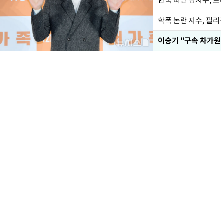
한국 떠난 김지수, 
학폭 논란 지수, 필
이승기 "구속 차가원,