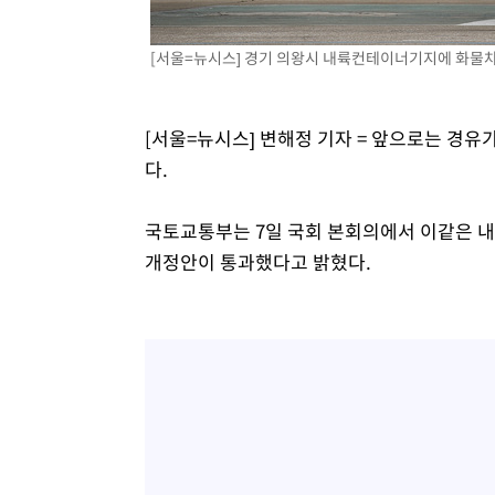
-10194초 전 >
[속보]삼성전자·SK하이닉스 동반 강보합…1%대 상승 
-10180초 전 >
[속보]코스닥, 5.95포인트(0.74%) 상승한 807.62개장
[서울=뉴시스] 경기 의왕시 내륙컨테이너기지에 화물
-10148초 전 >
[속보]코스피, 6300선 재탈환…1.09% 오른 6365.07 
-7313초 전 >
시리아 다마스쿠스 교외에서 미니버스 폭발.. 14명 부상, 
[서울=뉴시스] 변해정 기자 = 앞으로는 경유가
-6611초 전 >
입추에도 극한더위…서울 낮 39도 '폭염중대경보'
다.
-1575초 전 >
이란, 호르무즈서 "적국 목표물들"과 대치로 남부 케슘섬
례 큰 폭발음
국토교통부는 7일 국회 본회의에서 이같은 
개정안이 통과했다고 밝혔다.