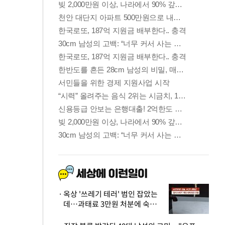
옥상 '쓰레기 테러' 범인 잡았는
데…과태료 3만원 처분에 숙박업
주 허탈