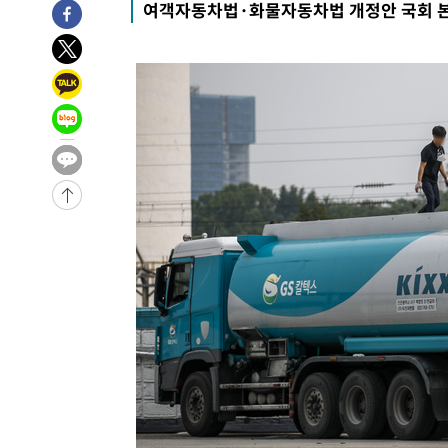
여객자동차법·화물자동차법 개정안 국회 
-6591초 전 >
입추에도 극한더위…서울 낮 39도 '폭염중대경보'
-1555초 전 >
이란, 호르무즈서 "적국 목표물들"과 대치로 남부 케슘섬
례 큰 폭발음
-30630초 전 >
[속보]종합특검, '계엄 수용공간 확보' 신용해 前교정본
-29503초 전 >
외신들도 주목한 韓축구 파문…"국민적 공분에 수사 재개
-29474초 전 >
11시간 압수수색에 성접대 파문까지…'쑥대밭' 된 축구
-28496초 전 >
[속보]규제합리화위원회 부위원장에 김태유 서울대 공대
병태 후임
-24854초 전 >
[속보]국힘 윤리위, '돌려차기 발언' 진종오·서범수 징계
-20179초 전 >
[속보] 7월 중국 수출 23.9%↑ 수입 27.5%↑…무역총
25.3%↑
-17339초 전 >
[속보]'채상병 순직 책임' 임성근, 항소심도 징역 3년
-17205초 전 >
[속보]종합특검, '관저이전 봐주기 감사' 유병호 구속기소
-13805초 전 >
민주 콩고 에볼라환자 4천명 돌파, 4053명 발생 1850명
-13055초 전 >
[속보]'300억원대 사기 혐의' 차가원 대표 구속 송치
-12249초 전 >
"미 전국적 살모네라 식중독 원인은 멕시코산 할라피뇨"--
-10762초 전 >
[속보]경찰·노동부, HL만도 평택사업장 끼임 사망 관련
-10643초 전 >
[속보]합수본, '투표율 허위 입력' 중앙·서울·경기도 선관
압수수색
-10398초 전 >
[속보]원·달러 환율, 오전 9시 1423.8원