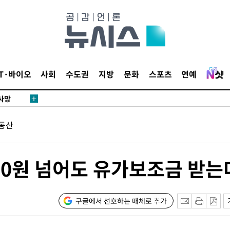
협회
 교수…이
 절차 개시
액
IT·바이오
사회
수도권
지방
문화
스포츠
연예
 사망
동산
 CDC
 압수수색
위 등 9곳
00원 넘어도 유가보조금 받는
출발
구글에서 선호하는 매체로 추가
개장
3명은 중태