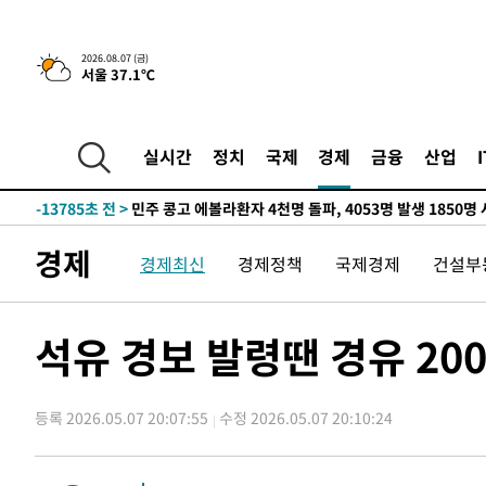
-29454초 전 >
11시간 압수수색에 성접대 파문까지…'쑥대밭' 된 축구
-28476초 전 >
[속보]규제합리화위원회 부위원장에 김태유 서울대 공대
2026.08.07 (금)
서울 37.1℃
병태 후임
-24834초 전 >
[속보]국힘 윤리위, '돌려차기 발언' 진종오·서범수 징계
-20159초 전 >
[속보] 7월 중국 수출 23.9%↑ 수입 27.5%↑…무역총
25.3%↑
-17319초 전 >
[속보]'채상병 순직 책임' 임성근, 항소심도 징역 3년
실시간
정치
국제
경제
금융
산업
-17185초 전 >
[속보]종합특검, '관저이전 봐주기 감사' 유병호 구속기소
-13785초 전 >
민주 콩고 에볼라환자 4천명 돌파, 4053명 발생 1850명
-13035초 전 >
[속보]'300억원대 사기 혐의' 차가원 대표 구속 송치
경제
경제최신
경제정책
국제경제
건설부
-12229초 전 >
"미 전국적 살모네라 식중독 원인은 멕시코산 할라피뇨"--
-10742초 전 >
[속보]경찰·노동부, HL만도 평택사업장 끼임 사망 관련
-10623초 전 >
[속보]합수본, '투표율 허위 입력' 중앙·서울·경기도 선관
석유 경보 발령땐 경유 20
압수수색
-10378초 전 >
[속보]원·달러 환율, 오전 9시 1423.8원
-10174초 전 >
[속보]삼성전자·SK하이닉스 동반 강보합…1%대 상승 
등록 2026.05.07 20:07:55
수정 2026.05.07 20:10:24
-10160초 전 >
[속보]코스닥, 5.95포인트(0.74%) 상승한 807.62개장
-10128초 전 >
[속보]코스피, 6300선 재탈환…1.09% 오른 6365.07 
-7293초 전 >
시리아 다마스쿠스 교외에서 미니버스 폭발.. 14명 부상, 