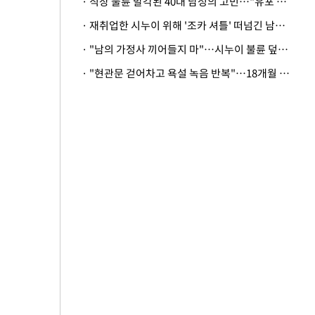
· 직장 불륜 발각된 40대 남성의 고민…"유포 동료 명예훼손·협박죄 고소 가능할까"
· 재취업한 시누이 위해 '조카 셔틀' 떠넘긴 남편…아내 "난 못한다"
· "남의 가정사 끼어들지 마"…시누이 불륜 덮으려는 남편에 억울한 아내
· "현관문 걷어차고 욕설 녹음 반복"…18개월 아기 키우는 집 뒤흔든 '앞집의 비극'