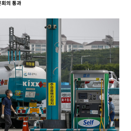
본회의 통과
에서 두차
부장 기소
"
협회
 교수…이
 절차 개시
액
 사망
 CDC
 압수수색
위 등 9곳