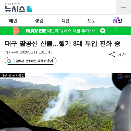
메인
랭킹
섹션
포토
대구 팔공산 산불…헬기 8대 투입 진화 중
기사등록
2026/05/11 13:38:45
가
가
구글에서 선호하는 매체로 추가