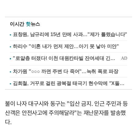
이시간
핫
뉴스
표창원, 남규리에 15년 만에 사과…"제가 틀렸습니다"
하리수 "이혼 내가 먼저 제안…아기 못 낳아 미안"
차가원 "○○○ 까면 주변 다 죽어"…녹취 폭로 파장
김희철, 거꾸로 걸린 광복절 태극기 현수막에 "X돌았네"
불이 나자 대구시와 동구는 "입산 금지. 인근 주민과 등
산객은 안전사고에 주의해달라"는 재난문자를 발송했
다.