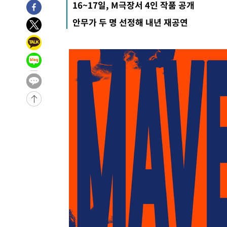
16~17일, M극장서 4인 작품 공개
인
안무가 두 명 선정해 내년 재공연