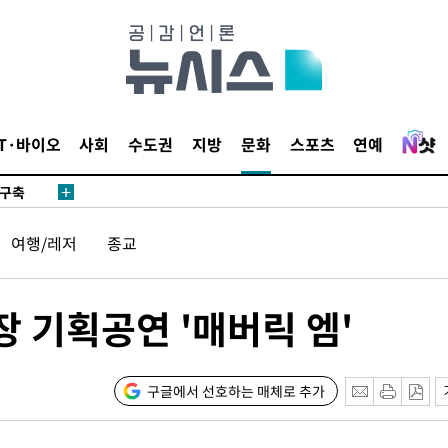
외무부 대변
IT·바이오
사회
수도권
지방
문화
스포츠
연예
 구축
조 마감 다
여행/레저
종교
 어려워"
외무부 대변
 기획공연 '매버릭 엠'
 구축
조 마감 다
구글에서 선호하는 매체로 추가
 어려워"
외무부 대변