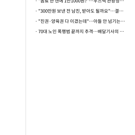
· "음료 한 캔에 1만1000원?"…우즈벡 관광청까지 나섰다, 유튜버 폭로 후폭풍
· "300만원 보낸 전 남친, 받아도 될까요"…결혼 앞둔 예비신부의 뜻밖 고충
· "친권·양육권 다 이겼는데"…아들 안 넘기는 아내에 '강제집행' 가능할까
· 70대 노인 폭행범 끝까지 추격…배달기사의 용기, 추가 피해 막았다