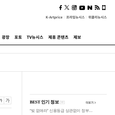
카페사장들 "배달플랫폼 상
생안이 더 절실"
K-Artprice
프라임뉴시스
위클리뉴시스
광장
포토
TV뉴시스
제휴 콘텐츠
제보