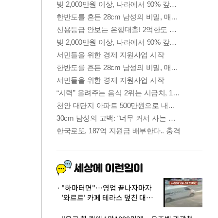
"하마터면"…영업 끝나자마자
'와르르' 카페 테라스 덮친 대리
석 외벽