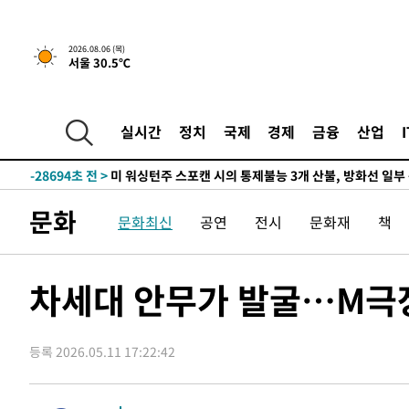
2026.08.06 (목)
서울 30.5℃
-3793초 전 >
[속보] "이란-오만, 호르무즈 해협 통행 항로 합의" 이란 
인
-31381초 전 >
6월 경상수지 497.3억 달러…두 달 연속 사상 최대
실시간
정치
국제
경제
금융
산업
-31332초 전 >
서울 낮 39도 '폭염중대경보'…40도 관측 가능성도
-28694초 전 >
미 워싱턴주 스포캔 시의 통제불능 3개 산불, 방화선 일부
-20867초 전 >
[속보] 호르무즈 해협 이란-오만 협상 기대속 뉴욕증시 혼
문화
문화최신
공연
전시
문화재
책
우 0.49%↑
-19222초 전 >
[속보] 이란 대통령 "지금 최고지도자와 소통하기가 매우
취임 3년 인터뷰
-3773초 전 >
[속보] "이란-오만, 호르무즈 해협 통행 항로 합의" 이란 
인
-31401초 전 >
6월 경상수지 497.3억 달러…두 달 연속 사상 최대
차세대 안무가 발굴…M극장
-31352초 전 >
서울 낮 39도 '폭염중대경보'…40도 관측 가능성도
-28714초 전 >
미 워싱턴주 스포캔 시의 통제불능 3개 산불, 방화선 일부
등록 2026.05.11 17:22:42
-20887초 전 >
[속보] 호르무즈 해협 이란-오만 협상 기대속 뉴욕증시 혼
우 0.49%↑
-19242초 전 >
[속보] 이란 대통령 "지금 최고지도자와 소통하기가 매우
취임 3년 인터뷰
-3793초 전 >
[속보] "이란-오만, 호르무즈 해협 통행 항로 합의" 이란 