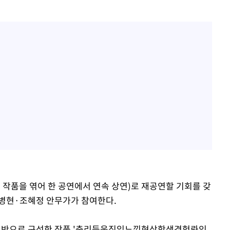
 작품을 엮어 한 공연에서 연속 상연)로 재공연할 기회를 갖
양병현·조혜정 안무가가 참여한다.
 기반으로 구성한 작품 '춤리듬움직임느낌현상학생경험롸잇