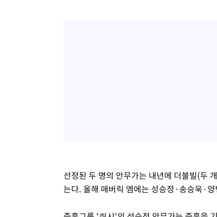
선정된 두 명의 안무가는 내년에 더블빌(두 개
는다. 올해 매버릭 엠에는 성승정·송승욱·
즉흥그룹 '즥시'의 성승정 안무가는 즉흥을