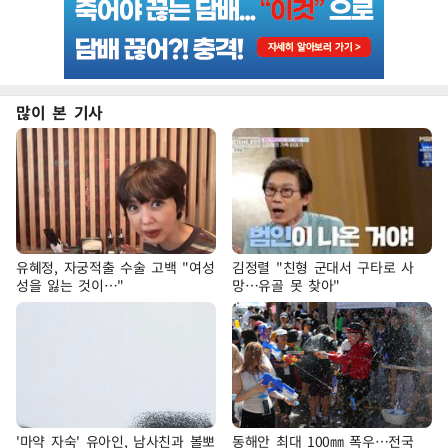
많이 본 기사
유혜정, 자궁적출 수술 고백 "여성
김정렬 "친형 군대서 구타로 사
성을 잃는 것이…"
망…유골 못 찾아"
'마약 자숙' 유아인, 남사친과 볼뽀
동해안 최대 100㎜ 폭우…전국