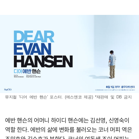
뮤지컬 '디어 에반 핸슨' 포스터. (에스앤코 제공) *재판매 및 DB 금지
에반 핸슨의 어머니 하이디 핸슨에는 김선영, 신영숙이
역할 한다. 에반의 삶에 변화를 불러오는 코너 머피 역은
조민호와 김수호가 분한다. 코너의 여동생 조이 머피는