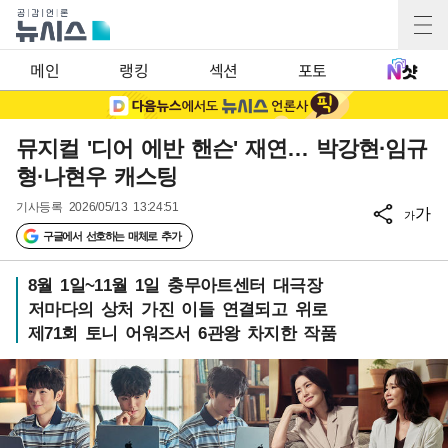
메인
랭킹
섹션
포토
뮤지컬 '디어 에반 핸슨' 재연… 박강현·임규
형·나현우 캐스팅
기사등록
2026/05/13 13:24:51
가
가
구글에서 선호하는 매체로 추가
8월 1일~11월 1일 충무아트센터 대극장
저마다의 상처 가진 이들 연결되고 위로
제71회 토니 어워즈서 6관왕 차지한 작품