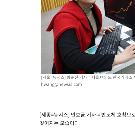
26분 전 >
'여긴 20도, 저긴 50도'…열화상 카메라로 본 폭염 저감시설 '
35분 전 >
콜롬비아 신임 우파 대통령 취임 하루만에 차량폭탄 폭발 사건
2시간 전 >
튀르키예 외무장관, "메카 3국 방위협정은 이란이 목표 아냐 "
3시간 전 >
이군이 불법 군시설 건설한 레바논 남부에서 레바논군 3명 폭
3시간 전 >
[속보]美중부 사령관, 이스라엘 긴급방문 다중화된 전선 상황
4시간 전 >
美 국방부, 켄달 전 공군장관 보안허가 취소…“에어포스원 기
론 누출”
4시간 전 >
‘축구의 신’ 아르헨티나 축구 선수 메시의 부친 지병 별세
[서울=뉴시스] 황준선 기자 = 서울 여의도 한국거래소 서
hwang@newsis.com
[세종=뉴시스] 안호균 기자 = 반도체 호황으
깊어지는 모습이다.