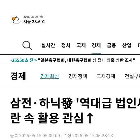
-28952초 전 >
[속보]與 강원·TK 당원투표 합산 김민석 48.54%로 
44.40%
-28286초 전 >
與 강원·TK 당원투표 합산 김민석 46.01%로 승리…정
2026.08.09 (일)
서울 28.6℃
44.53%
-28126초 전 >
[속보]與전대 권리당원투표…강원·경북 김민석, 대구 정
-27933초 전 >
[속보]與 당대표 경선, 경북 권리당원 투표 김민석 47.3
45.71%
-27835초 전 >
[속보]與 당대표 경선, 대구 권리당원 투표 정청래 47.8
실시간
정치
국제
경제
금융
산업
46.35%
-27632초 전 >
[속보]與 당대표 경선, 강원 권리당원 투표 김민석 승리…5
득표
-25550초 전 >
"일본축구협회, 대한축구협회 성 접대 의혹 심판 조사"
-18192초 전 >
[속보]장은수, KLPGA 제주삼다수 역전 우승…데뷔 10년
경제
경제최신
경제정책
국제경제
건설부
정상
-13557초 전 >
"얼마나 더웠으면"…안동 물길공원서 헤엄친 구렁이 '소
-13484초 전 >
손흥민, 68분 뛰고 2경기 침묵…LAFC, 톨루카에 1-0 승
-12756초 전 >
'2경기 연속 침묵' 손흥민, 톨루카전 68분만 뛰고 슈팅 0
삼전·하닉發 '역대급 법인
-11508초 전 >
이강인, 오늘 서울서 AT마드리드 입단식…'전례 없는 특
란 속 활용 관심↑
26분 전 >
'여긴 20도, 저긴 50도'…열화상 카메라로 본 폭염 저감시설 '
35분 전 >
콜롬비아 신임 우파 대통령 취임 하루만에 차량폭탄 폭발 사건
2시간 전 >
튀르키예 외무장관, "메카 3국 방위협정은 이란이 목표 아냐 "
등록 2026.05.15 05:00:00
수정 2026.05.15 06:28:23
3시간 전 >
이군이 불법 군시설 건설한 레바논 남부에서 레바논군 3명 폭