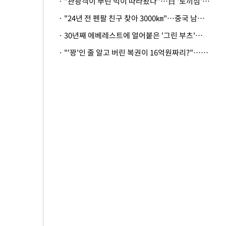
· "관광객이 뿌린 먹이 따라왔나"…日 '토끼섬' 멧돼지, 토끼까지 사냥
· "24년 전 펜팔 친구 찾아 3000㎞"…중국 남성 사연에 '뭉클'
· 30년째 에베레스트에 얼어붙은 '그린 부츠'…드디어 가족 품으로
· "'꽝'인 줄 알고 버린 복권이 16억원짜리?"…극적으로 되찾은 사연