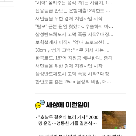
"호날두 결혼식 보러 가자" 2000
명 운집…엉뚱한 커플 결혼식에
'황당'