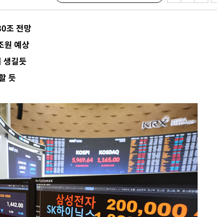
 논의
밀정보, 언
30조 전망
0조원 예상
시작'
더 생길듯
승리…정청래
할 듯
청래
청래 승리
7%·정청래
2%·김민석
0.30%
 차에 첫
동'
리(종합)
개
급대우'