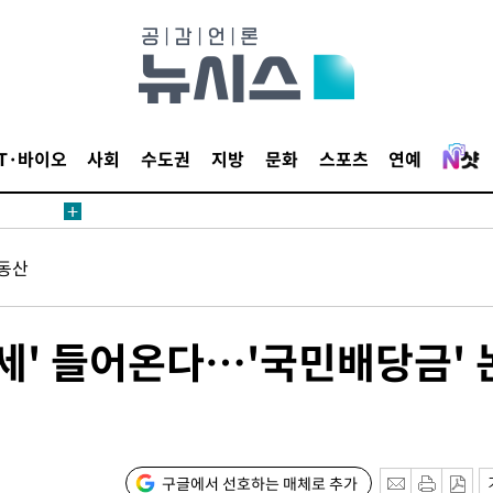
승리…정청래
청래
청래 승리
7%·정청래
2%·김민석
IT·바이오
사회
수도권
지방
문화
스포츠
연예
0.30%
 차에 첫
동산
동'
리(종합)
개
세' 들어온다…'국민배당금' 
급대우'
온도차'
 밝혀
구글에서 선호하는 매체로 추가
발로 부상