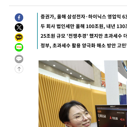
3시간 전 >
[속보]美중부 사령관, 이스라엘 긴급방문 다중화된 전선 상황
4시간 전 >
美 국방부, 켄달 전 공군장관 보안허가 취소…“에어포스원 기
증권가, 올해 삼성전자·하이닉스 영업익 6
론 누출”
4시간 전 >
‘축구의 신’ 아르헨티나 축구 선수 메시의 부친 지병 별세
두 회사 법인세만 올해 100조원, 내년 13
-30342초 전 >
AT마드리드 데뷔 앞둔 이강인, 맨시티전 선발 대신 '벤치 
25조원 규모 '전쟁추경' 했지만 초과세수 
-28972초 전 >
[속보]與 강원·TK 당원투표 합산 김민석 48.54%로 
정부, 초과세수 활용 양극화 해소 방안 고민
44.40%
-28306초 전 >
與 강원·TK 당원투표 합산 김민석 46.01%로 승리…정
44.53%
-28146초 전 >
[속보]與전대 권리당원투표…강원·경북 김민석, 대구 정
-27953초 전 >
[속보]與 당대표 경선, 경북 권리당원 투표 김민석 47.3
45.71%
-27855초 전 >
[속보]與 당대표 경선, 대구 권리당원 투표 정청래 47.8
46.35%
-27652초 전 >
[속보]與 당대표 경선, 강원 권리당원 투표 김민석 승리…5
득표
-25570초 전 >
"일본축구협회, 대한축구협회 성 접대 의혹 심판 조사"
-18212초 전 >
[속보]장은수, KLPGA 제주삼다수 역전 우승…데뷔 10년
정상
-13577초 전 >
"얼마나 더웠으면"…안동 물길공원서 헤엄친 구렁이 '소
-13504초 전 >
손흥민, 68분 뛰고 2경기 침묵…LAFC, 톨루카에 1-0 승
-12776초 전 >
'2경기 연속 침묵' 손흥민, 톨루카전 68분만 뛰고 슈팅 0
-11528초 전 >
이강인, 오늘 서울서 AT마드리드 입단식…'전례 없는 특