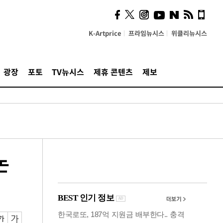
사이 해답 찾았죠"…알을
깨고 나온 '초자아'
K-Artprice
프라임뉴시스
위클리뉴시스
광장
포토
TV뉴시스
제휴 콘텐츠
제보
논