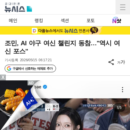
메인
랭킹
섹션
포토
조민, AI 야구 여신 챌린지 동참…"역시 여
신 포스"
기사등록
2026/05/15 06:17:21
가
가
구글에서 선호하는 매체로 추가
X