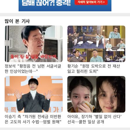
많이 본 기사
정보석 "황정음 전 남편 서글서글
황기순 "원정 도박으로 전 재산
한 인상이었는데…"
잃고 필리핀 도피"
이승기 측 "차가원 전세금 미반환
아이유, 장기하 '별일 없이 산다'
은 고도의 사기 수법…엄벌 원해"
선곡…쿨한 일상 공개