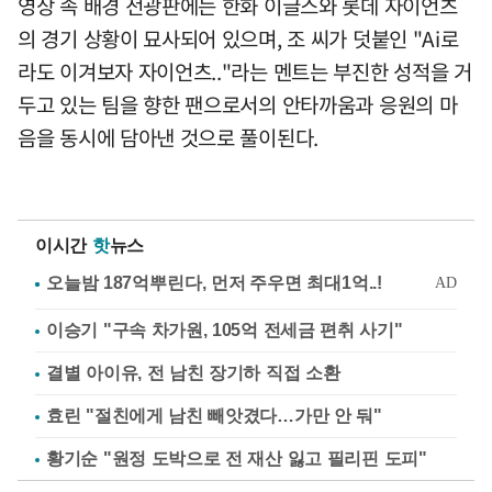
영상 속 배경 전광판에는 한화 이글스와 롯데 자이언츠
의 경기 상황이 묘사되어 있으며, 조 씨가 덧붙인 "Ai로
라도 이겨보자 자이언츠.."라는 멘트는 부진한 성적을 거
두고 있는 팀을 향한 팬으로서의 안타까움과 응원의 마
음을 동시에 담아낸 것으로 풀이된다.
이시간
핫
뉴스
이승기 "구속 차가원, 105억 전세금 편취 사기"
결별 아이유, 전 남친 장기하 직접 소환
효린 "절친에게 남친 빼앗겼다…가만 안 둬"
황기순 "원정 도박으로 전 재산 잃고 필리핀 도피"