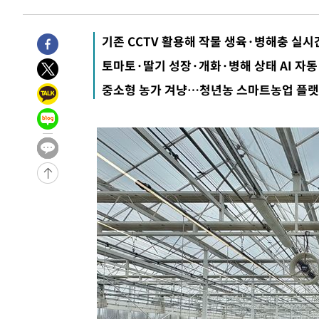
3년 인터뷰
5시간 전 >
[속보] "이란-오만, 호르무즈 해협 통행 항로 합의" 이란 외
-31654초 전 >
"여기 떨어졌다"…다누리, 스페이스X 로켓 달 충돌 흔적
기존 CCTV 활용해 작물 생육·병해충 실시
-28699초 전 >
손흥민, 5경기 연속골 실패…LAFC는 승부차기 끝 과달
토마토·딸기 성장·개화·병해 상태 AI 자동
-21300초 전 >
내일까지 39도 '펄펄'…기상청 "태풍 지나며 폭염 잠시 
중소형 농가 겨냥…청년농 스마트농업 플랫
-20937초 전 >
트럼프, 한국계 진보 주지사 후보 맹공…"공산주의가 최대
-20915초 전 >
"美간섭에 합의 지연"…트럼프, '이란 호르무즈 통제권'
-17435초 전 >
[속보]산업장관 "李정부, 원전 반대 안해…안정 전력 위
-16132초 전 >
[속보]경찰, '홍명보 선임 논란' 대한축구협회·축구회관 
색
-15519초 전 >
[속보]산업장관 "美무역법 제301조 과잉생산 결과 발표 8
상
-15312초 전 >
[속보]코스피 매도사이드카 발동…4%대 급락
-14584초 전 >
[속보]전남광주 초대 시민추천 부시장에 백승주·윤난실
-12145초 전 >
서울 열대야 15일째 지속…비공식 '초열대야' 30도 넘어
-10712초 전 >
[속보]코스닥, 2.15포인트(0.27%) 내린 797.44 출발
-10695초 전 >
[속보]코스피, 119.51포인트(1.81%) 내린 6478.75 개
-7142초 전 >
6월 경상수지 497.3억 달러…두 달 연속 사상 최대
-7093초 전 >
서울 낮 39도 '폭염중대경보'…40도 관측 가능성도