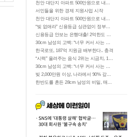
SNS에 '대통령 살해' 협박글…
30대 회사원 '불구속 송치'