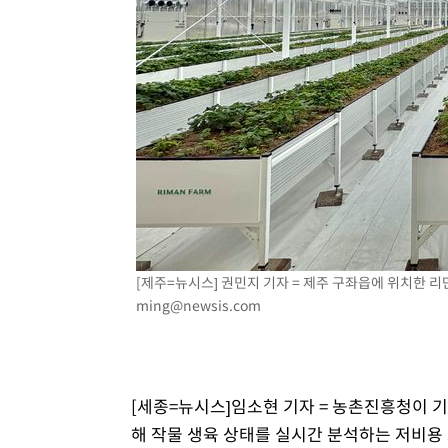
-4455초 전 >
미 워싱턴주 스포캔 시의 통제불능 3개 산불, 방화선 일부 
56분 전 >
[속보] 호르무즈 해협 이란-오만 협상 기대속 뉴욕증시 혼조 마
0.49%↑
1시간 전 >
[속보] 이란 대통령 "지금 최고지도자와 소통하기가 매우 어려
3년 인터뷰
5시간 전 >
[속보] "이란-오만, 호르무즈 해협 통행 항로 합의" 이란 외
[제주=뉴시스] 권민지 기자 = 제주 구좌읍에 위치한 리만
ming@newsis.com
[세종=뉴시스]임소현 기자 = 농촌진흥청이 기
해 작물 생육 상태를 실시간 분석하는 저비용 