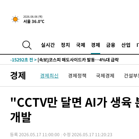
-21280초 전 >
내일까지 39도 '펄펄'…기상청 "태풍 지나며 폭염 잠시 
-20917초 전 >
트럼프, 한국계 진보 주지사 후보 맹공…"공산주의가 최대
2026.08.06 (목)
서울 36.0℃
-20895초 전 >
"美간섭에 합의 지연"…트럼프, '이란 호르무즈 통제권'
-17415초 전 >
[속보]산업장관 "李정부, 원전 반대 안해…안정 전력 위
-16112초 전 >
[속보]경찰, '홍명보 선임 논란' 대한축구협회·축구회관 
실시간
정치
국제
경제
금융
산업
색
-15499초 전 >
[속보]산업장관 "美무역법 제301조 과잉생산 결과 발표 8
상
-15292초 전 >
[속보]코스피 매도사이드카 발동…4%대 급락
-14564초 전 >
[속보]전남광주 초대 시민추천 부시장에 백승주·윤난실
경제
-12125초 전 >
서울 열대야 15일째 지속…비공식 '초열대야' 30도 넘어
경제최신
경제정책
국제경제
건설부
-10692초 전 >
[속보]코스닥, 2.15포인트(0.27%) 내린 797.44 출발
-10675초 전 >
[속보]코스피, 119.51포인트(1.81%) 내린 6478.75 개
"CCTV만 달면 AI가 생
-7122초 전 >
6월 경상수지 497.3억 달러…두 달 연속 사상 최대
-7073초 전 >
서울 낮 39도 '폭염중대경보'…40도 관측 가능성도
개발
-4435초 전 >
미 워싱턴주 스포캔 시의 통제불능 3개 산불, 방화선 일부 
56분 전 >
[속보] 호르무즈 해협 이란-오만 협상 기대속 뉴욕증시 혼조 마
0.49%↑
등록 2026.05.17 11:00:00
수정 2026.05.17 11:20:23
1시간 전 >
[속보] 이란 대통령 "지금 최고지도자와 소통하기가 매우 어려