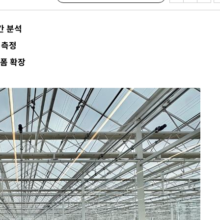
무부 대변인
 포착
간 분석
라하라 격파
 측정
꺾인다"
폼 확장
 위협"
 수용할까
해 불가피"
등 압수수
월 중 예
장