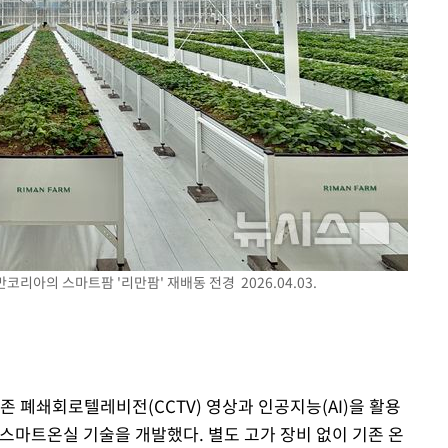
구축
감 다우
워" 취임
무부 대변인
코리아의 스마트팜 '리만팜' 재배동 전경 2026.04.03.
존 폐쇄회로텔레비전(CCTV) 영상과 인공지능(AI)을 활용
스마트온실 기술을 개발했다. 별도 고가 장비 없이 기존 온