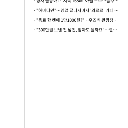
· 정차 불응하고 '시속 165㎞' 아찔 도주…음주운전자 체포
· "하마터면"…영업 끝나자마자 '와르르' 카페 테라스 덮친 대리석 외벽
· "음료 한 캔에 1만1000원?"…우즈벡 관광청까지 나섰다, 유튜버 폭로 후폭풍
· "300만원 보낸 전 남친, 받아도 될까요"…결혼 앞둔 예비신부의 뜻밖 고충