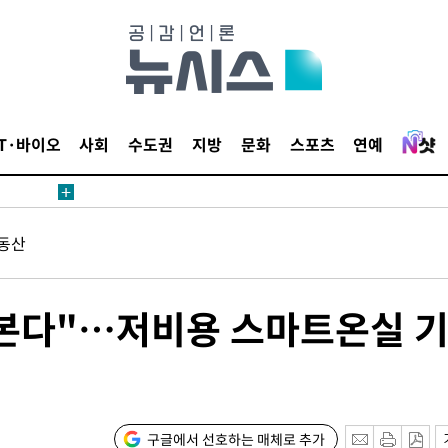
꺾인다"
 위협"
 수용할까
해 불가피"
등 압수수
IT·바이오
사회
수도권
지방
문화
스포츠
연예
월 중 예
동산
장
육 본다"…저비용 스마트온실 
구축
감 다우
워" 취임
구글에서 선호하는 매체로 추가