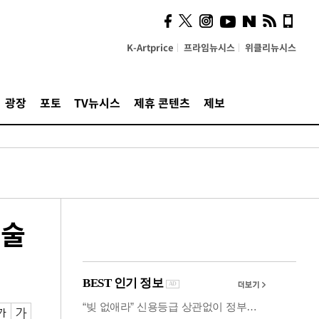
"5·8·9호선 출퇴근 혼잡,
정부 국비지원 필요"
K-Artprice
프라임뉴시스
위클리뉴시스
광장
포토
TV뉴시스
제휴 콘텐츠
제보
기술