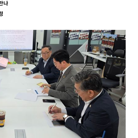
 만나
정
 절차 개시
액
 사망
 CDC
 압수수색
위 등 9곳
출발
개장
3명은 중