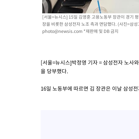
-7646초 전 >
이란, 호르무즈서 "적국 목표물들"과 대치로 남부 케슘섬
례 큰 폭발음
-6361초 전 >
[속보]美, 폴리실리콘 수입 규제…파생제품 15% 관세, 12
[서울=뉴시스] 15일 김영훈 고용노동부 장관이 경기
효
장을 비롯한 삼성전자 노조 측과 면담했다. (사진=삼성그룹
-4512초 전 >
[속보]트럼프, 美 원정출산 금지 행정명령 서명
photo@newsis.com
*재판매 및 DB 금지
-2212초 전 >
[속보] 뉴욕증시, 일제 하락 마감…나스닥 0.06%↓
[서울=뉴시스]박정영 기자 = 삼성전자 노사
을 당부했다.
16일 노동부에 따르면 김 장관은 이날 삼성전