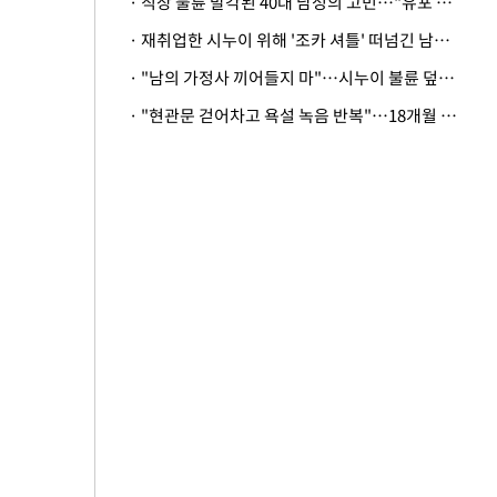
· 직장 불륜 발각된 40대 남성의 고민…"유포 동료 명예훼손·협박죄 고소 가능할까"
· 재취업한 시누이 위해 '조카 셔틀' 떠넘긴 남편…아내 "난 못한다"
· "남의 가정사 끼어들지 마"…시누이 불륜 덮으려는 남편에 억울한 아내
· "현관문 걷어차고 욕설 녹음 반복"…18개월 아기 키우는 집 뒤흔든 '앞집의 비극'