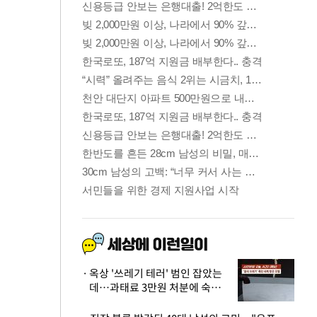
옥상 '쓰레기 테러' 범인 잡았는
데…과태료 3만원 처분에 숙박업
주 허탈