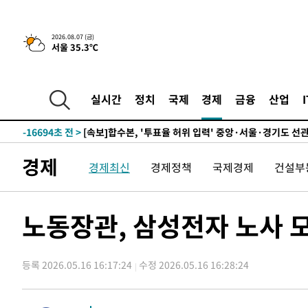
25.3%↑
-23390초 전 >
[속보]'채상병 순직 책임' 임성근, 항소심도 징역 3년
-23256초 전 >
[속보]종합특검, '관저이전 봐주기 감사' 유병호 구속기소
2026.08.07 (금)
서울 35.3℃
-19856초 전 >
민주 콩고 에볼라환자 4천명 돌파, 4053명 발생 1850명
-19106초 전 >
[속보]'300억원대 사기 혐의' 차가원 대표 구속 송치
-18300초 전 >
"미 전국적 살모네라 식중독 원인은 멕시코산 할라피뇨"--
실시간
정치
국제
경제
금융
산업
-16813초 전 >
[속보]경찰·노동부, HL만도 평택사업장 끼임 사망 관련
-16694초 전 >
[속보]합수본, '투표율 허위 입력' 중앙·서울·경기도 선관
압수수색
-16449초 전 >
[속보]원·달러 환율, 오전 9시 1423.8원
경제
경제최신
경제정책
국제경제
건설부
-16245초 전 >
[속보]삼성전자·SK하이닉스 동반 강보합…1%대 상승 
-16231초 전 >
[속보]코스닥, 5.95포인트(0.74%) 상승한 807.62개장
-16199초 전 >
[속보]코스피, 6300선 재탈환…1.09% 오른 6365.07 
노동장관, 삼성전자 노사 모
-13364초 전 >
시리아 다마스쿠스 교외에서 미니버스 폭발.. 14명 부상, 
태
-12662초 전 >
입추에도 극한더위…서울 낮 39도 '폭염중대경보'
등록 2026.05.16 16:17:24
수정 2026.05.16 16:28:24
-7626초 전 >
이란, 호르무즈서 "적국 목표물들"과 대치로 남부 케슘섬
례 큰 폭발음
-6341초 전 >
[속보]美, 폴리실리콘 수입 규제…파생제품 15% 관세, 12
효
-4492초 전 >
[속보]트럼프, 美 원정출산 금지 행정명령 서명