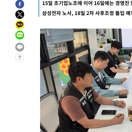
15일 초기업노조에 이어 16일에는 경영진
-2192초 전 >
[속보] 뉴욕증시, 일제 하락 마감…나스닥 0.06%↓
삼성전자 노사, 18일 2차 사후조정 돌입 예
-30925초 전 >
[속보]국힘 윤리위, '돌려차기 발언' 진종오·서범수 징계
-26250초 전 >
[속보] 7월 중국 수출 23.9%↑ 수입 27.5%↑…무역총
25.3%↑
-23410초 전 >
[속보]'채상병 순직 책임' 임성근, 항소심도 징역 3년
-23276초 전 >
[속보]종합특검, '관저이전 봐주기 감사' 유병호 구속기소
-19876초 전 >
민주 콩고 에볼라환자 4천명 돌파, 4053명 발생 1850명
-19126초 전 >
[속보]'300억원대 사기 혐의' 차가원 대표 구속 송치
-18320초 전 >
"미 전국적 살모네라 식중독 원인은 멕시코산 할라피뇨"--
-16833초 전 >
[속보]경찰·노동부, HL만도 평택사업장 끼임 사망 관련
-16714초 전 >
[속보]합수본, '투표율 허위 입력' 중앙·서울·경기도 선관
압수수색
-16469초 전 >
[속보]원·달러 환율, 오전 9시 1423.8원
-16265초 전 >
[속보]삼성전자·SK하이닉스 동반 강보합…1%대 상승 
-16251초 전 >
[속보]코스닥, 5.95포인트(0.74%) 상승한 807.62개장
-16219초 전 >
[속보]코스피, 6300선 재탈환…1.09% 오른 6365.07 
-13384초 전 >
시리아 다마스쿠스 교외에서 미니버스 폭발.. 14명 부상, 
태
-12682초 전 >
입추에도 극한더위…서울 낮 39도 '폭염중대경보'