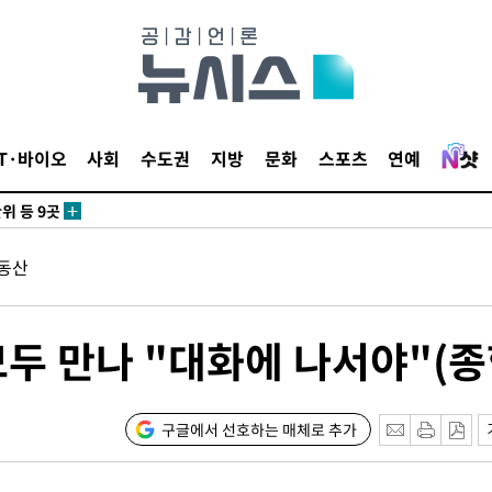
 사망
 CDC
IT·바이오
사회
수도권
지방
문화
스포츠
연예
 압수수색
위 등 9곳
동산
출발
개장
두 만나 "대화에 나서야"(종
3명은 중
에서 두차
구글에서 선호하는 매체로 추가
0일 후 발