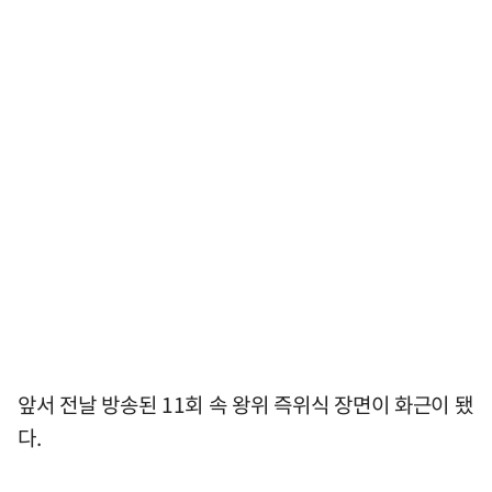
앞서 전날 방송된 11회 속 왕위 즉위식 장면이 화근이 됐
다.