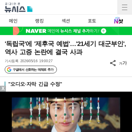
메인
랭킹
섹션
포토
'독립국'에 '제후국 예법'…'21세기 대군부인',
역사 고증 논란에 결국 사과
기사등록
2026/05/16 19:00:27
가
가
구글에서 선호하는 매체로 추가
"오디오·자막 긴급 수정"
X