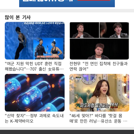
많이 본 기사
"여군 지원 막힌 UDT 훈련 직접
전현무 "전 연인 집착에 친구들과
해봤습니다"…707 출신 女유튜버
연락 끊어"
'완벽 소화'
"신약 찾자"…정부 과제로 속도내
"46세 맞아?" 바다를 '핫걸 몸
는 K-제약바이오
매'로 만든 러닝…유산소 운동 효
과 '톡톡'