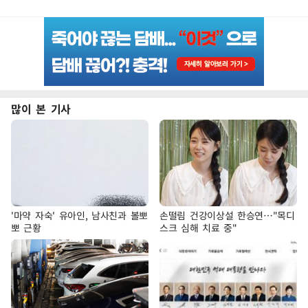
많이 본 기사
'마약 자숙' 유아인, 남사친과 볼뽀
손떨림 건강이상설 한승연…"목디
뽀 근황
스크 심해 치료 중"