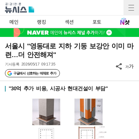
메인
랭킹
섹션
포토
서울시 "영동대로 지하 기둥 보강안 이미 마
련…더 안전해져"
기사등록
2026/05/17 09:17:35
가
가
구글에서 선호하는 매체로 추가
"30억 추가 비용, 시공사 현대건설이 부담"