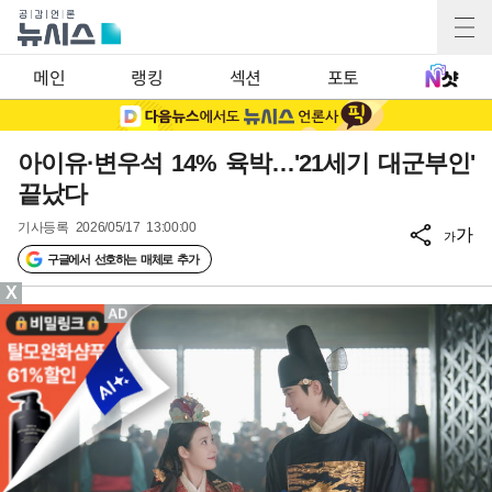
메인
랭킹
섹션
포토
아이유·변우석 14% 육박…'21세기 대군부인'
끝났다
기사등록
2026/05/17 13:00:00
가
가
구글에서 선호하는 매체로 추가
X