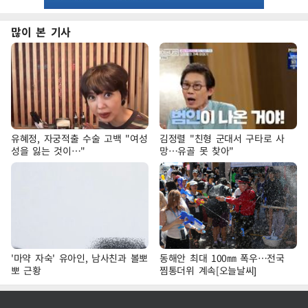
많이 본 기사
유혜정, 자궁적출 수술 고백 "여성
김정렬 "친형 군대서 구타로 사
성을 잃는 것이…"
망…유골 못 찾아"
'마약 자숙' 유아인, 남사친과 볼뽀
동해안 최대 100㎜ 폭우…전국
뽀 근황
찜통더위 계속[오늘날씨]