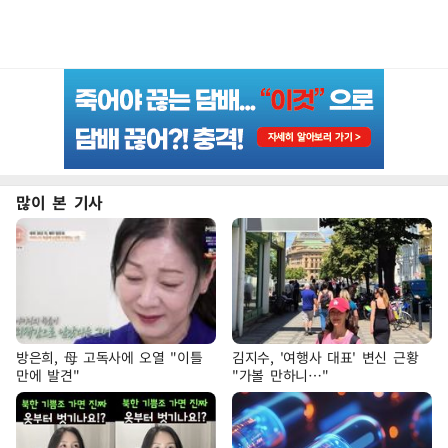
많이 본 기사
방은희, 母 고독사에 오열 "이틀
김지수, '여행사 대표' 변신 근황
만에 발견"
"가볼 만하니…"