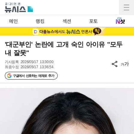
메인
랭킹
섹션
포토
'대군부인' 논란에 고개 숙인 아이유 "모두
내 잘못"
기사등록
2026/05/17 13:30:00
가
가
최종수정
2026/05/17 13:36:54
구글에서 선호하는 매체로 추가