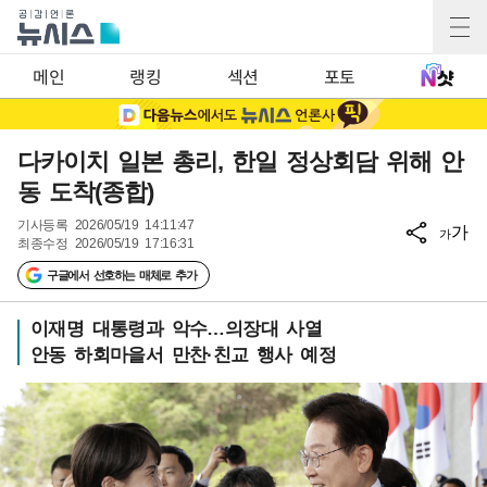
메인
랭킹
섹션
포토
다카이치 일본 총리, 한일 정상회담 위해 안
동 도착(종합)
기사등록
2026/05/19 14:11:47
가
가
최종수정
2026/05/19 17:16:31
구글에서 선호하는 매체로 추가
이재명 대통령과 악수…의장대 사열
안동 하회마을서 만찬·친교 행사 예정