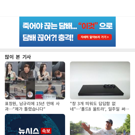
많이 본 기사
표창원, 남규리에 15년 만에 사
"창 3개 띄워도 답답함 없
과…"제가 틀렸습니다"
네"…'폴드8 울트라', 일주일 써보
니