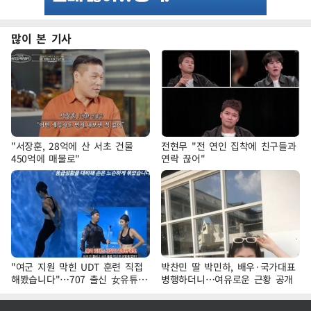
많이 본 기사
"서장훈, 28억에 산 서초 건물
전현무 "전 연인 집착에 친구들과
450억에 매물로"
연락 끊어"
"여군 지원 막힌 UDT 훈련 직접
박찬민 딸 박민하, 배우·국가대표
해봤습니다"…707 출신 女유튜버
병행하더니…여유로운 근황 공개
'완벽 소화'