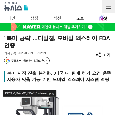
메인
랭킹
섹션
포토
"북미 공략"…디알젬, 모바일 엑스레이 FDA
인증
기사등록
2026/05/19 15:12:19
가
가
구글에서 선호하는 매체로 추가
북미 시장 진출 본격화…미국 내 판매 허가 요건 충족
사용자 맞춤 기능 기반 모바일 엑스레이 시스템 역량