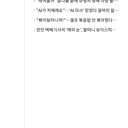
· "죽여줄까" 말다툼 끝에 보행자 향해 차량 돌진…50대 여성 중상
· "AI가 치매래요"…'AI 의사' 믿었다 골머리 앓는 美 의료계 '경고'
· "볶아달라니까!"…셀프 볶음밥 안 볶아줬다고 사장 폭행한 손님
· 천안 택배기사의 '매의 눈', 할머니 보이스피싱 피해 막아