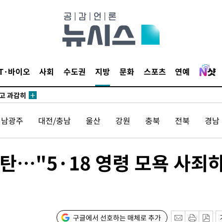
교수…이병
지(종합)
0.3만개
IT·바이오
사회
수도권
지방
문화
스포츠
연예
 4.1%로
말고 과감히
쪽 아웃바
전남광주
대전/충남
울산
강원
충북
전북
경남
 하향
별재난지역
…희망지 못
탄…"5·18 영령 모욕 사죄
날씨]
요 선제 대
무'
구글에서 선호하는 매체로 추가