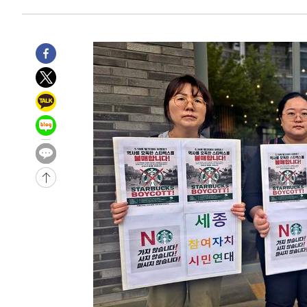
-6224초 전 >
[속보]코스피, 6200선 약보합…0.60% 내린 6258.77에 
-6204초 전 >
[속보]원·달러 환율, 7.7원 내린 1416.1원 마감
-6093초 전 >
[속보] 노원서 40.1도 관측…서울, 2018년 이후 첫 40도
-3183초 전 >
[속보]종합특검, '계엄 수용공간 확보' 신용해 前교정본부
-2056초 전 >
외신들도 주목한 韓축구 파문…"국민적 공분에 수사 재개"
-2027초 전 >
11시간 압수수색에 성접대 파문까지…'쑥대밭' 된 축구협
-1049초 전 >
[속보]규제합리화위원회 부위원장에 김태유 서울대 공대 
태 후임
-31121초 전 >
이강인, 폭염 속 AT마드리드 첫 훈련…80명 식사 대접까
-28260초 전 >
미 사업체 일자리, 7월에 2.3만개 순감하고 그 전 2개월 1
하향수정 (2보)
-27708초 전 >
[속보] 미 사업체, 일자리 7월에 2.3만 개 줄어…실업률은
↓
-23571초 전 >
[속보]이 대통령 "부동산 공급 기존 사고방식 매달리지 
실천"
-22656초 전 >
이란, "오만과 '중앙 단일 루트' 합의…북쪽 인바운드·남
운드는 임시"
-14224초 전 >
"낮 기온 소폭 하락"…수도권 폭염중대경보, 폭염경보로
-14188초 전 >
[속보]이 대통령, '호우피해' 안동·의성 관할 4개 면 특
선포
-14151초 전 >
[단독]중수청 지원 검사들, 정원 초과 시 낮은 계급 임용
갈 수도
-12122초 전 >
낮 최고 37도 찜통더위…곳곳 소나기·강원 많은 비[내일