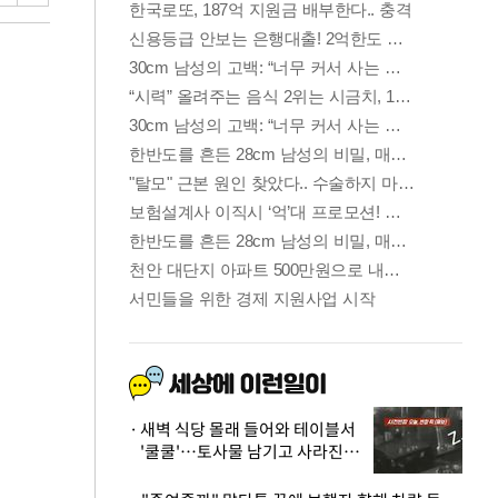
새벽 식당 몰래 들어와 테이블서
'쿨쿨'…토사물 남기고 사라진 남
성