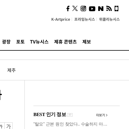
시, 스마트폰 액세서리에
NFC 더했다
K-Artprice
프라임뉴시스
위클리뉴시스
광장
포토
TV뉴시스
제휴 콘텐츠
제보
제주
하