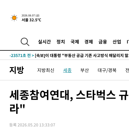
2026.08.07 (금)
서울 32.5℃
-1049초 전 >
[속보]규제합리화위원회 부위원장에 김태유 서울대 공대 
태 후임
-31121초 전 >
이강인, 폭염 속 AT마드리드 첫 훈련…80명 식사 대접까
-28260초 전 >
미 사업체 일자리, 7월에 2.3만개 순감하고 그 전 2개월 1
실시간
정치
국제
경제
금융
산업
하향수정 (2보)
-27708초 전 >
[속보] 미 사업체, 일자리 7월에 2.3만 개 줄어…실업률은
↓
-23571초 전 >
[속보]이 대통령 "부동산 공급 기존 사고방식 매달리지 
실천"
-22656초 전 >
이란, "오만과 '중앙 단일 루트' 합의…북쪽 인바운드·남
지방
지방최신
세종
부산
대구/경북
운드는 임시"
-14224초 전 >
"낮 기온 소폭 하락"…수도권 폭염중대경보, 폭염경보로
-14188초 전 >
[속보]이 대통령, '호우피해' 안동·의성 관할 4개 면 특
선포
-14151초 전 >
[단독]중수청 지원 검사들, 정원 초과 시 낮은 계급 임용
세종참여연대, 스타벅스 규
갈 수도
-12122초 전 >
낮 최고 37도 찜통더위…곳곳 소나기·강원 많은 비[내일
라"
-10428초 전 >
SK하이닉스, 용인·청주 팹에 54조 투자…"AI 메모리 수
응"
-7284초 전 >
여자배구 이재영·이다영 자매, 아제르바이잔 투란VC 입단
-6537초 전 >
외국인 심판 성 접대 7경기 들여다보니…한국 축구 '5승 2
등록 2026.05.20 13:33:07
-6271초 전 >
[속보]코스닥, 2.86포인트(0.36%) 내린 798.81마감