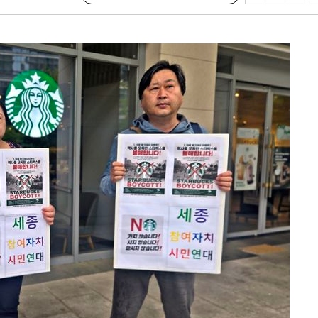
마쳐
장 기소
회
교수…이병
지(종합)
0.3만개
 4.1%로
말고 과감히
쪽 아웃바
 하향
별재난지역
…희망지 못
날씨]