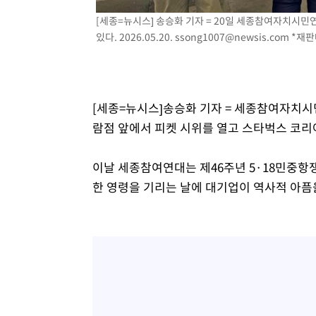
-10428초 전 >
SK하이닉스, 용인·청주 팹에 54조 투자…"AI 메모리 수
[세종=뉴시스] 송승화 기자 = 20일 세종참여자치시민
응"
-7284초 전 >
여자배구 이재영·이다영 자매, 아제르바이잔 투란VC 입단
있다. 2026.05.20.
ssong1007@newsis.com
*재판
-6537초 전 >
외국인 심판 성 접대 7경기 들여다보니…한국 축구 '5승 2
-6271초 전 >
[속보]코스닥, 2.86포인트(0.36%) 내린 798.81마감
-6224초 전 >
[속보]코스피, 6200선 약보합…0.60% 내린 6258.77에 
[세종=뉴시스]송승화 기자 = 세종참여자치시
-6204초 전 >
[속보]원·달러 환율, 7.7원 내린 1416.1원 마감
람점 앞에서 피켓 시위를 열고 스타벅스 코리
-6093초 전 >
[속보] 노원서 40.1도 관측…서울, 2018년 이후 첫 40도
-3183초 전 >
[속보]종합특검, '계엄 수용공간 확보' 신용해 前교정본부
이날 세종참여연대는 제46주년 5·18민중항
-2056초 전 >
외신들도 주목한 韓축구 파문…"국민적 공분에 수사 재개"
한 영령을 기리는 날에 대기업이 역사적 아픔
-2027초 전 >
11시간 압수수색에 성접대 파문까지…'쑥대밭' 된 축구협
-1049초 전 >
[속보]규제합리화위원회 부위원장에 김태유 서울대 공대 
태 후임