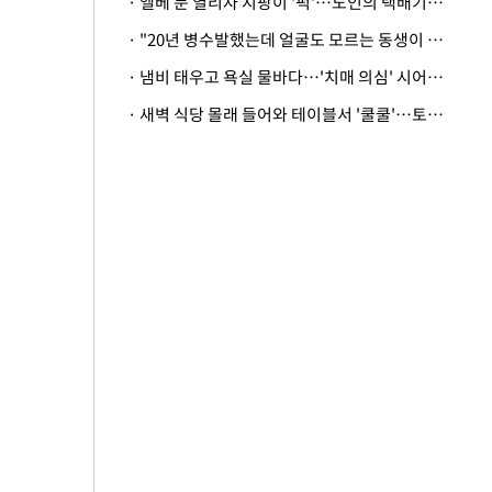
· 엘베 문 열리자 지팡이 '퍽'…노인의 택배기사 폭행 이유
· "20년 병수발했는데 얼굴도 모르는 동생이 유산 절반을"…배다른 형제 상속권 있을까
· 냄비 태우고 욕실 물바다…'치매 의심' 시어머니 검사 권유했다가 '날벼락'
· 새벽 식당 몰래 들어와 테이블서 '쿨쿨'…토사물 남기고 사라진 남성