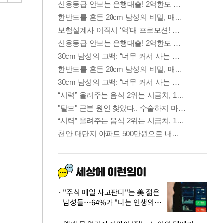
"주식 매일 사고판다"는 美 젊은
남성들…64%가 "나는 인생의
패배자“