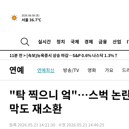
-26403초 전 >
남자 농구, 나고야 아시안게임서 '홈팀' 일본과 한일전
-25779초 전 >
여수 오동도 해상서 모터보트 전복…1명 사망·1명 실종
2026.08.08 (토)
서울 36.7℃
-22006초 전 >
극한폭염 한풀 꺾이지만…'낮 최고 35도' 무더위, 열대야
주 날씨]
-19024초 전 >
축구협회 "압수수색·성접대 논란 사과…쇄신의 기회로 
-17541초 전 >
[속보]'압수수색·성접대 논란' 축구협회 "실망과 걱정 
실시간
정치
국제
경제
금융
산업
송"
-6162초 전 >
'최고 37도' 폭염 지속…강원동해안 최대 150㎜ 비
11분 전 >
[속보]뉴욕증시 상승 마감…S&P 0.6% 나스닥 1.3%↑
-31179초 전 >
백운산서 80년근 천종산삼 9뿌리 발견…감정가 1.3억원
연예
연예최신
방송/TV
영화
가요
드
-28889초 전 >
선재도서 해루질 나섰다 실종 60대, 닷새 만에 숨진 채 발
-26423초 전 >
남자 농구, 나고야 아시안게임서 '홈팀' 일본과 한일전
-25799초 전 >
여수 오동도 해상서 모터보트 전복…1명 사망·1명 실종
"탁 찍으니 엌"…스벅 논란
-22026초 전 >
극한폭염 한풀 꺾이지만…'낮 최고 35도' 무더위, 열대야
주 날씨]
막도 재소환
-19044초 전 >
축구협회 "압수수색·성접대 논란 사과…쇄신의 기회로 
-17561초 전 >
[속보]'압수수색·성접대 논란' 축구협회 "실망과 걱정 
송"
-6182초 전 >
'최고 37도' 폭염 지속…강원동해안 최대 150㎜ 비
등록 2026.05.21 14:21:30
수정 2026.05.21 14:46:25
11분 전 >
[속보]뉴욕증시 상승 마감…S&P 0.6% 나스닥 1.3%↑