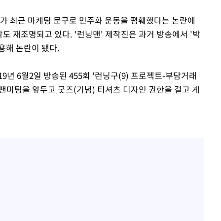
아가 최근 마케팅 문구로 민주화 운동을 폄훼했다는 논란에
막도 재조명되고 있다. '런닝맨' 제작진은 과거 방송에서 '박
용해 논란이 됐다.
019년 6월2일 방송된 455회 '런닝구(9) 프로젝트-부담거래
 팬미팅을 앞두고 굿즈(기념) 티셔츠 디자인 권한을 걸고 게