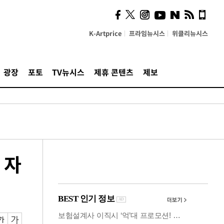
사이 해답 찾았죠"…알을
깨고 나온 '초자아'
K-Artprice
프라임뉴시스
위클리뉴시스
광장
포토
TV뉴시스
제휴 콘텐츠
제보
 자