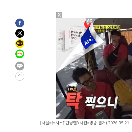
X
[서울=뉴시스]'런닝맨'(사진=방송 캡처) 2026.05.21.