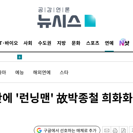
 계속[다음
삼겠다"
안겨드려 죄
IT·바이오
사회
수도권
지방
문화
스포츠
연예
라마
예능
해외연예
스타
견
에 '런닝맨' 故박종철 희화화
 계속[다음
삼겠다"
안겨드려 죄
구글에서 선호하는 매체로 추가