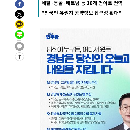
네팔·몽골·베트남 등 10개 언어로 번역
7시간 전 >
'최고 37도' 폭염 지속…강원동해안 최대 150㎜ 비
"외국인 유권자 공약정보 접근성 확대"
9시간 전 >
[속보]뉴욕증시 상승 마감…S&P 0.6% 나스닥 1.3%↑
-26655초 전 >
이란 "호르무즈 재개방 합의 근접…美 배상 선행돼야"
-17702초 전 >
[속보]與최고위원 제주·인천 순회경선…박선원·최민희
한민수·김용 순
-17655초 전 >
[속보]김민석, 與 전대 당원투표 누적 득표율 45.42%로 
청래 44.56%
-16937초 전 >
[속보]與 대표 경선 제주·인천 당원투표…金 47.75%·
42.08%·宋 10.17%
-16471초 전 >
이강인 "아틀레티코 이적 기뻐…등번호 7번 의미보단 팀 
것"
-16406초 전 >
[속보]與 당대표 경선, 제주·인천 권리당원 투표 김민석 
-10180초 전 >
낮 최고 35도 '무더위'…동해안 시간당 30㎜ '강한 비'[
-9450초 전 >
[속보]이강인 "감독님이 원하는 마음 느꼈고, 많은 트로피 
레티코 이적"
-9232초 전 >
수도권 40도 육박 '펄펄'…동해안 일부 지역엔 호의주의보
-8201초 전 >
온열질환 사망자 3명 늘어…누적 환자 3000명 돌파
-2146초 전 >
강릉에 시간당 81.4㎜ 물폭탄…도로 잠기고 담벼락 붕괴
29분 전 >
백운산서 80년근 천종산삼 9뿌리 발견…감정가 1.3억원
1시간 전 >
선재도서 해루질 나섰다 실종 60대, 닷새 만에 숨진 채 발견
1시간 전 >
남자 농구, 나고야 아시안게임서 '홈팀' 일본과 한일전