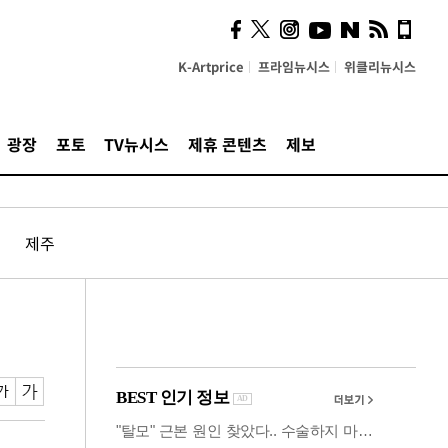
사이 해답 찾았죠"…알을
깨고 나온 '초자아'
K-Artprice
프라임뉴시스
위클리뉴시스
광장
포토
TV뉴시스
제휴 콘텐츠
제보
제주