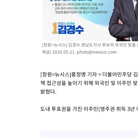
1시간 전 >
여수 오동도 해상서 모터보트 전복…1명 사망·1명 실종
3시간 전 >
극한폭염 한풀 꺾이지만…'낮 최고 35도' 무더위, 열대야 계
날씨]
3시간 전 >
축구협회 "압수수색·성접대 논란 사과…쇄신의 기회로 삼겠
4시간 전 >
[속보]'압수수색·성접대 논란' 축구협회 "실망과 걱정 안겨드
7시간 전 >
'최고 37도' 폭염 지속…강원동해안 최대 150㎜ 비
[창원=뉴시스] 김경수 경남도지사 후보의 외국인 맞춤
9시간 전 >
[속보]뉴욕증시 상승 마감…S&P 0.6% 나스닥 1.3%↑
제공) 2026.05.21.
photo@newsis.com
[창원=뉴시스]홍정명 기자 = 더불어민주당 
책 접근성을 높이기 위해 외국인 및 이주민 
밝혔다.
도내 투표권을 가진 이주민(영주권 취득 3년 