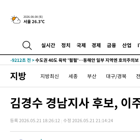
한민수·김용 순
-17635초 전 >
[속보]김민석, 與 전대 당원투표 누적 득표율 45.42%로 
청래 44.56%
-16917초 전 >
[속보]與 대표 경선 제주·인천 당원투표…金 47.75%·
2026.08.08 (토)
서울 26.3℃
42.08%·宋 10.17%
-16451초 전 >
이강인 "아틀레티코 이적 기뻐…등번호 7번 의미보단 팀 
것"
-16386초 전 >
[속보]與 당대표 경선, 제주·인천 권리당원 투표 김민석 
-10160초 전 >
낮 최고 35도 '무더위'…동해안 시간당 30㎜ '강한 비'[
실시간
정치
국제
경제
금융
산업
-9430초 전 >
[속보]이강인 "감독님이 원하는 마음 느꼈고, 많은 트로피 
레티코 이적"
-9212초 전 >
수도권 40도 육박 '펄펄'…동해안 일부 지역엔 호의주의보
-8181초 전 >
온열질환 사망자 3명 늘어…누적 환자 3000명 돌파
지방
지방최신
세종
부산
대구/경북
-2126초 전 >
강릉에 시간당 81.4㎜ 물폭탄…도로 잠기고 담벼락 붕괴
29분 전 >
백운산서 80년근 천종산삼 9뿌리 발견…감정가 1.3억원
1시간 전 >
선재도서 해루질 나섰다 실종 60대, 닷새 만에 숨진 채 발견
김경수 경남지사 후보, 이
1시간 전 >
남자 농구, 나고야 아시안게임서 '홈팀' 일본과 한일전
1시간 전 >
여수 오동도 해상서 모터보트 전복…1명 사망·1명 실종
등록 2026.05.21 18:26:12
수정 2026.05.21 21:14:24
3시간 전 >
극한폭염 한풀 꺾이지만…'낮 최고 35도' 무더위, 열대야 계
날씨]
3시간 전 >
축구협회 "압수수색·성접대 논란 사과…쇄신의 기회로 삼겠
4시간 전 >
[속보]'압수수색·성접대 논란' 축구협회 "실망과 걱정 안겨드