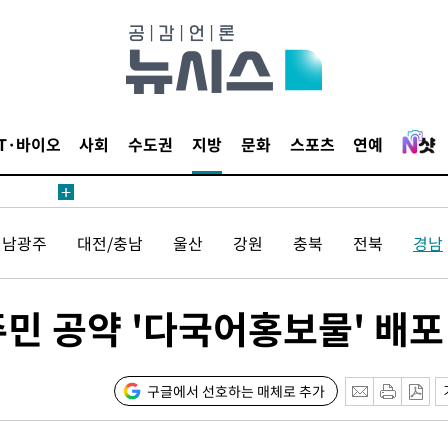
1위… 정
鄭
위해 뛸
승리
내일날씨]
IT·바이오
사회
수도권
지방
문화
스포츠
연예
원해 아틀
전남광주
대전/충남
울산
강원
충북
전북
경남
주민 공약 '다국어홍보물' 배포
속[다음주
구글에서 선호하는 매체로 추가
다"
려 죄송"