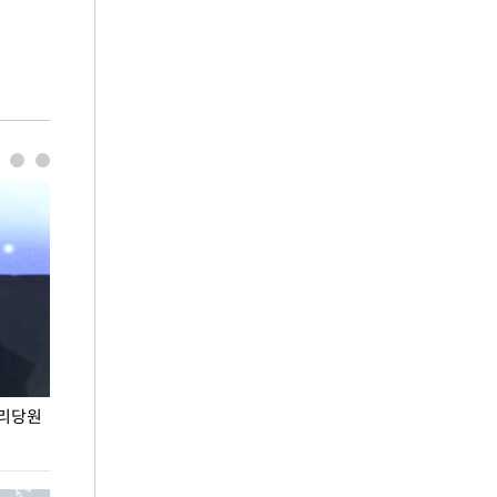
권리당원
무더위 잊는 도심형 여름 축제 '2026 서울 바캉스
용산어린이정원 앞
페스티벌'