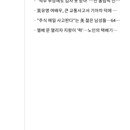
· "척추 부상에도 검사 못 받아"…전 올림픽 선수, 美봅슬레이협회 상대 소송
· 英유명 여배우, 큰 교통사고서 기아차 덕에 살았다
· "주식 매일 사고판다"는 美 젊은 남성들…64%가 "나는 인생의 패배자“
· 엘베 문 열리자 지팡이 '퍽'…노인의 택배기사 폭행 이유