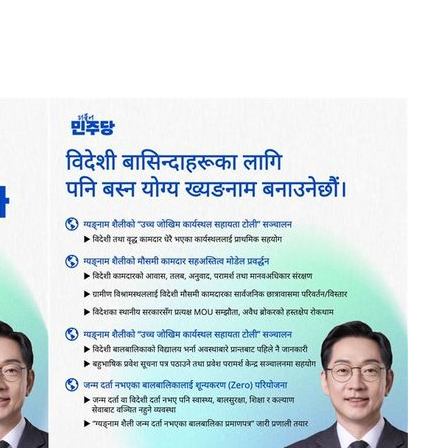
·서미화·
1위… 정
鄭
위해 뛸
승리
내일날씨]
원해 아틀