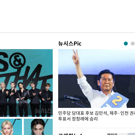
뉴시스Pic
슨 일이? [뉴시스국회토pic]
민주당 당대표 후보 김민석, 제주·인천 
투표서 정청래에 승리