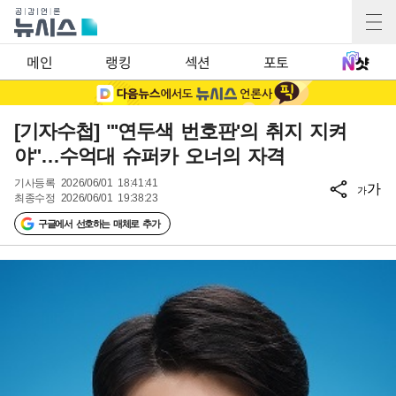
메인
랭킹
섹션
포토
[기자수첩] "'연두색 번호판'의 취지 지켜
야"…수억대 슈퍼카 오너의 자격
기사등록
2026/06/01 18:41:41
가
가
최종수정
2026/06/01 19:38:23
구글에서 선호하는 매체로 추가