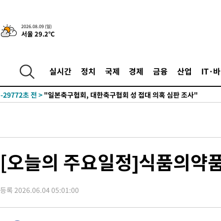
2026.08.09 (일)
서울 29.2℃
3시간 전 >
“美 이란전 무기 소진…북한과 분쟁시 주한 미군 취약해질 수 있어”
-32155초 전 >
[속보]與 당대표 경선, 경북 권리당원 투표 김민석 47.37%·
45.71%
-32057초 전 >
[속보]與 당대표 경선, 대구 권리당원 투표 정청래 47.82%·
실시간
정치
국제
경제
금융
산업
IT·
46.35%
-31854초 전 >
[속보]與 당대표 경선, 강원 권리당원 투표 김민석 승리…50.3
득표
-29772초 전 >
"일본축구협회, 대한축구협회 성 접대 의혹 심판 조사"
-22414초 전 >
[속보]장은수, KLPGA 제주삼다수 역전 우승…데뷔 10년 차에
정상
-17779초 전 >
"얼마나 더웠으면"…안동 물길공원서 헤엄친 구렁이 '소동'
-17706초 전 >
손흥민, 68분 뛰고 2경기 침묵…LAFC, 톨루카에 1-0 승리(종합
-16978초 전 >
'2경기 연속 침묵' 손흥민, 톨루카전 68분만 뛰고 슈팅 0개
[오늘의 주요일정]식품의약품
-15730초 전 >
이강인, 오늘 서울서 AT마드리드 입단식…'전례 없는 특급대우
-2612초 전 >
'여긴 20도, 저긴 50도'…열화상 카메라로 본 폭염 저감시설 '온
차'
등록 2026.06.04 05:01:00
-2083초 전 >
콜롬비아 신임 우파 대통령 취임 하루만에 차량폭탄 폭발 사건
1시간 전 >
튀르키예 외무장관, "메카 3국 방위협정은 이란이 목표 아냐 " 밝혀
1시간 전 >
이군이 불법 군시설 건설한 레바논 남부에서 레바논군 3명 폭발로 