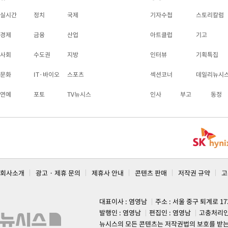
실시간
정치
국제
기자수첩
스토리칼럼
경제
금융
산업
아트클럽
기고
사회
수도권
지방
인터뷰
기획특집
문화
IT·바이오
스포츠
섹션코너
데일리뉴시
연예
포토
TV뉴시스
인사
부고
동정
회사소개
광고 · 제휴 문의
제휴사 안내
콘텐츠 판매
저작권 규약
고
대표이사 : 염영남
주소 : 서울 중구 퇴계로 1
발행인 : 염영남
편집인 : 염영남
고충처리인
뉴시스의 모든 콘텐츠는 저작권법의 보호를 받는 바, 무