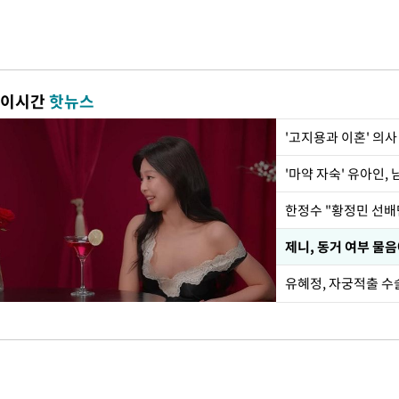
이시간
핫뉴스
'고지용과 이혼' 의사
'마약 자숙' 유아인,
제니, 동거 여부 물
유혜정, 자궁적출 수