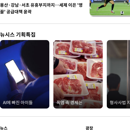
용산·강남·서초 유휴부지까지…세제 이은 '영
끌' 공급대책 윤곽
뉴시스 기획특집
AI에 빠진 아이들
폭염 속 경제는
형사사법 
뉴스
광장