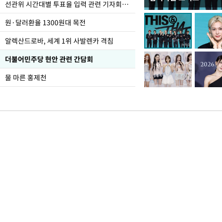
주유소 기름값 12주째 
선관위 시간대별 투표율 입력 관련 기자회견하는 주진우 의원
원·달러환율 1300원대 목전
알렉산드로바, 세계 1위 사발렌카 격침
더불어민주당 현안 관련 간담회
물 마른 홍제천