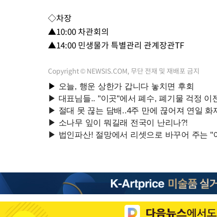
1시간 전 >
이군이 불법 군시설 건설한 레바논 남부에서 레바논군 3명 폭발로 
◇차장
2시간 전 >
[속보]美중부 사령관, 이스라엘 긴급방문 다중화된 전선 상황 논의
▲10:00 차관회의
3시간 전 >
美 국방부, 켄달 전 공군장관 보안허가 취소…“에어포스원 기밀정보
▲14:00 민생물가 특별관리 관계장관TF
론 누출”
3시간 전 >
‘축구의 신’ 아르헨티나 축구 선수 메시의 부친 지병 별세
3시간 전 >
“美 이란전 무기 소진…북한과 분쟁시 주한 미군 취약해질 수 있어”
Copyright © NEWSIS.COM, 무단 전재 및 재배포 금지