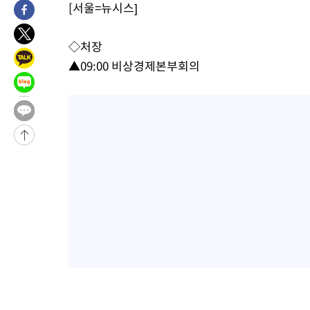
[서울=뉴시스]
2시간 전 >
[속보]美중부 사령관, 이스라엘 긴급방문 다중화된 전선 상황 논의
3시간 전 >
美 국방부, 켄달 전 공군장관 보안허가 취소…“에어포스원 기밀정보
◇처장
론 누출”
3시간 전 >
‘축구의 신’ 아르헨티나 축구 선수 메시의 부친 지병 별세
▲09:00 비상경제본부회의
3시간 전 >
“美 이란전 무기 소진…북한과 분쟁시 주한 미군 취약해질 수 있어”
-32155초 전 >
[속보]與 당대표 경선, 경북 권리당원 투표 김민석 47.37%·
45.71%
-32057초 전 >
[속보]與 당대표 경선, 대구 권리당원 투표 정청래 47.82%·
46.35%
-31854초 전 >
[속보]與 당대표 경선, 강원 권리당원 투표 김민석 승리…50.3
득표
-29772초 전 >
"일본축구협회, 대한축구협회 성 접대 의혹 심판 조사"
-22414초 전 >
[속보]장은수, KLPGA 제주삼다수 역전 우승…데뷔 10년 차에
정상
-17779초 전 >
"얼마나 더웠으면"…안동 물길공원서 헤엄친 구렁이 '소동'
-17706초 전 >
손흥민, 68분 뛰고 2경기 침묵…LAFC, 톨루카에 1-0 승리(종합
-16978초 전 >
'2경기 연속 침묵' 손흥민, 톨루카전 68분만 뛰고 슈팅 0개
-15730초 전 >
이강인, 오늘 서울서 AT마드리드 입단식…'전례 없는 특급대우
-2612초 전 >
'여긴 20도, 저긴 50도'…열화상 카메라로 본 폭염 저감시설 '온
차'
-2083초 전 >
콜롬비아 신임 우파 대통령 취임 하루만에 차량폭탄 폭발 사건
1시간 전 >
튀르키예 외무장관, "메카 3국 방위협정은 이란이 목표 아냐 " 밝혀