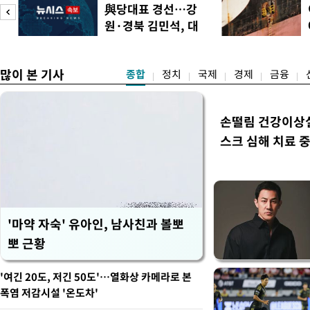
도(오산, 안성, 용인남부, 여
피
與당대표 경선…강
화순, 보성, 광양, 강진, 영
원·경북 김민석, 대
면 제외), 곡성북부, 곡성남
구 정청래 승리
많이 본 기사
종합
정치
국제
경제
금융
손떨림 건강이상
스크 심해 치료 중
'마약 자숙' 유아인, 남사친과 볼뽀
뽀 근황
'여긴 20도, 저긴 50도'…열화상 카메라로 본
폭염 저감시설 '온도차'