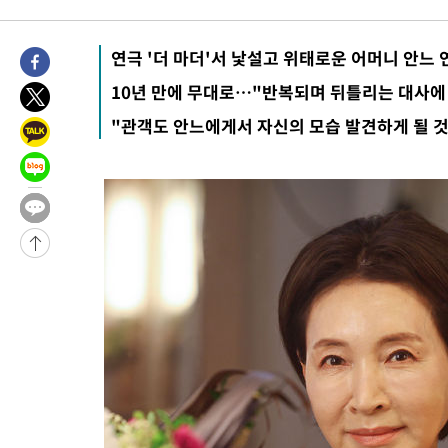
8시간 전 >
[속보]뉴욕증시 상승 마감…S&P 0.6% 나스닥 1.3%↑
-30975초 전 >
이란 "호르무즈 재개방 합의 근접…美 배상 선행돼야"
연극 '더 마더'서 낯설고 위태로운 어머니 안느 
-22022초 전 >
[속보]與최고위원 제주·인천 순회경선…박선원·최민희·서미
10년 만에 무대로…"반복되며 뒤틀리는 대사에
한민수·김용 순
-21975초 전 >
[속보]김민석, 與 전대 당원투표 누적 득표율 45.42%로 1위…
"관객도 안느에게서 자신의 모습 발견하게 될 것
청래 44.56%
-21257초 전 >
[속보]與 대표 경선 제주·인천 당원투표…金 47.75%·鄭
42.08%·宋 10.17%
-20791초 전 >
이강인 "아틀레티코 이적 기뻐…등번호 7번 의미보단 팀 위해 
것"
-20726초 전 >
[속보]與 당대표 경선, 제주·인천 권리당원 투표 김민석 승리
-14500초 전 >
낮 최고 35도 '무더위'…동해안 시간당 30㎜ '강한 비'[내일날
-13770초 전 >
[속보]이강인 "감독님이 원하는 마음 느꼈고, 많은 트로피 원해
틀레티코 이적"
-13552초 전 >
수도권 40도 육박 '펄펄'…동해안 일부 지역엔 호의주의보
-12521초 전 >
온열질환 사망자 3명 늘어…누적 환자 3000명 돌파
-6466초 전 >
강릉에 시간당 81.4㎜ 물폭탄…도로 잠기고 담벼락 붕괴
-2573초 전 >
백운산서 80년근 천종산삼 9뿌리 발견…감정가 1.3억원
-283초 전 >
선재도서 해루질 나섰다 실종 60대, 닷새 만에 숨진 채 발견
36분 전 >
남자 농구, 나고야 아시안게임서 '홈팀' 일본과 한일전
46분 전 >
여수 오동도 해상서 모터보트 전복…1명 사망·1명 실종