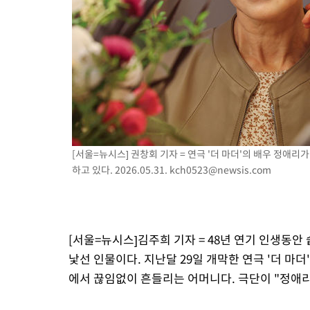
1시간 전 >
극한폭염 한풀 꺾이지만…'낮 최고 35도' 무더위, 열대야 계속[다
날씨]
2시간 전 >
축구협회 "압수수색·성접대 논란 사과…쇄신의 기회로 삼겠다"
3시간 전 >
[속보]'압수수색·성접대 논란' 축구협회 "실망과 걱정 안겨드려 죄
6시간 전 >
'최고 37도' 폭염 지속…강원동해안 최대 150㎜ 비
8시간 전 >
[속보]뉴욕증시 상승 마감…S&P 0.6% 나스닥 1.3%↑
[서울=뉴시스] 권창회 기자 = 연극 '더 마더'의 배우 정애
하고 있다. 2026.05.31.
kch0523@newsis.com
[서울=뉴시스]김주희 기자 = 48년 연기 인생동안
낯선 인물이다. 지난달 29일 개막한 연극 '더 마더
에서 끊임없이 흔들리는 어머니다. 극단이 "정애리