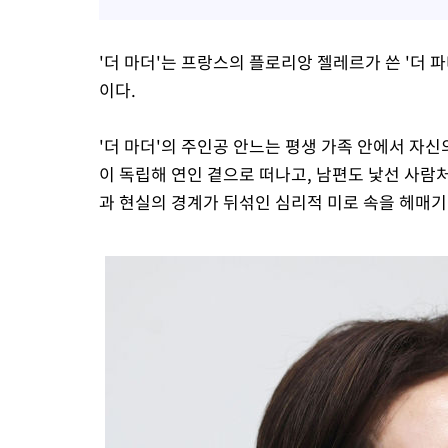
'더 마더'는 프랑스의 플로리앙 젤레르가 쓴 '더 파더
이다.
'더 마더'의 주인공 안느는 평생 가족 안에서 자
이 독립해 연인 곁으로 떠나고, 남편도 낯선 사람
과 현실의 경계가 뒤섞인 심리적 미로 속을 헤매기