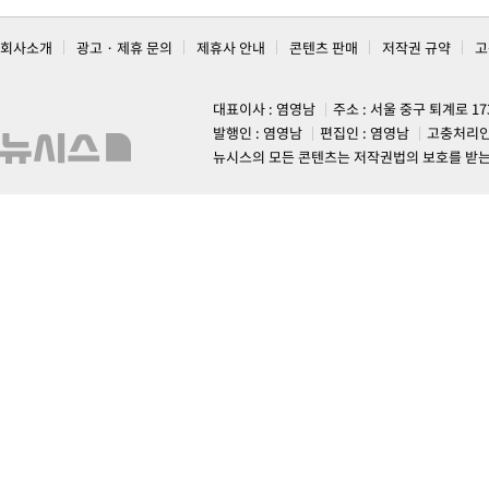
회사소개
광고 · 제휴 문의
제휴사 안내
콘텐츠 판매
저작권 규약
고
대표이사 : 염영남
주소 : 서울 중구 퇴계로 1
발행인 : 염영남
편집인 : 염영남
고충처리인
뉴시스의 모든 콘텐츠는 저작권법의 보호를 받는 바, 무