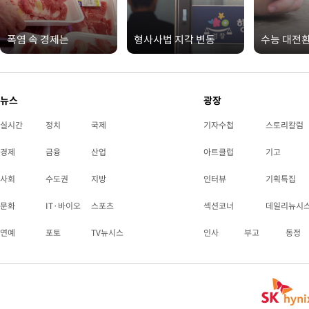
폭염 속 경제는
형사사법 지각 변동
수능 대전
뉴스
광장
실시간
정치
국제
기자수첩
스토리칼럼
경제
금융
산업
아트클럽
기고
사회
수도권
지방
인터뷰
기획특집
문화
IT·바이오
스포츠
섹션코너
데일리뉴시
연예
포토
TV뉴시스
인사
부고
동정