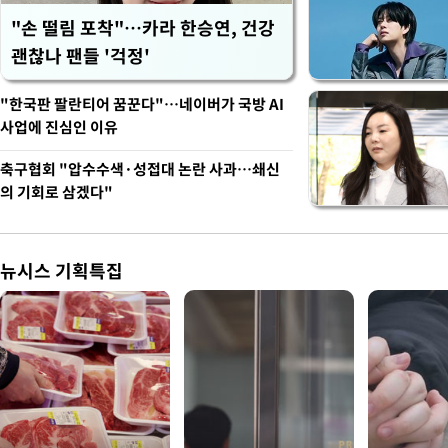
"손 떨림 포착"…카라 한승연, 건강
괜찮나 팬들 '걱정'
"한국판 팔란티어 꿈꾼다"…네이버가 국방 AI
사업에 진심인 이유
축구협회 "압수수색·성접대 논란 사과…쇄신
의 기회로 삼겠다"
뉴시스 기획특집