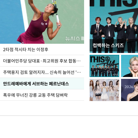
컴백하는 스키즈
이번주 국회에는 무슨 일
2타점 적시타 치는 이정후
더불어민주당 당대표·최고위원 후보 합동연설회
주택용지 검토 알려지자... 신속히 늘어선 '근조화환'
안드레예바에게 서브하는 페르난데스
폭우에 무너진 강릉 교동 주택 담벼락