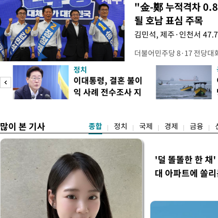
"金-鄭 누적격차 0.
될 호남 표심 주목
김민석, 제주·인천서 47.
더불어민주당 8·17 전당대
보가 8일 제주·인천 지역 순
정치
다. 앞서 정청래 후보 우세
이대통령, 결혼 불이
·울산·경남 경선에서 1승 1
익 사례 전수조사 지
제주·인천 경선에서 이기며 '
시
만 두 후보 간 누적 득표율 차
많이 본 기사
종합
정치
국제
경제
금융
'덜 똘똘한 한 채
대 아파트에 쏠리