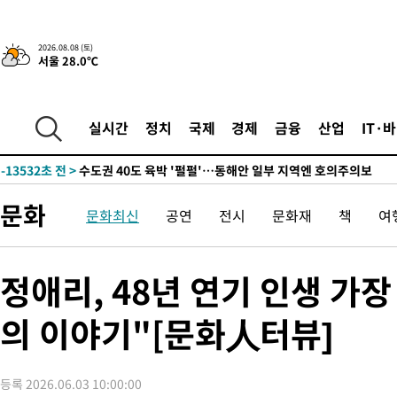
청래 44.56%
-21237초 전 >
[속보]與 대표 경선 제주·인천 당원투표…金 47.75%·鄭
42.08%·宋 10.17%
-20771초 전 >
이강인 "아틀레티코 이적 기뻐…등번호 7번 의미보단 팀 위해 
2026.08.08 (토)
서울 28.0℃
것"
-20706초 전 >
[속보]與 당대표 경선, 제주·인천 권리당원 투표 김민석 승리
-14480초 전 >
낮 최고 35도 '무더위'…동해안 시간당 30㎜ '강한 비'[내일날
-13750초 전 >
[속보]이강인 "감독님이 원하는 마음 느꼈고, 많은 트로피 원해
실시간
정치
국제
경제
금융
산업
IT·
틀레티코 이적"
-13532초 전 >
수도권 40도 육박 '펄펄'…동해안 일부 지역엔 호의주의보
-12501초 전 >
온열질환 사망자 3명 늘어…누적 환자 3000명 돌파
-6446초 전 >
강릉에 시간당 81.4㎜ 물폭탄…도로 잠기고 담벼락 붕괴
문화
문화최신
공연
전시
문화재
책
여
-2553초 전 >
백운산서 80년근 천종산삼 9뿌리 발견…감정가 1.3억원
-263초 전 >
선재도서 해루질 나섰다 실종 60대, 닷새 만에 숨진 채 발견
36분 전 >
남자 농구, 나고야 아시안게임서 '홈팀' 일본과 한일전
정애리, 48년 연기 인생 가장
47분 전 >
여수 오동도 해상서 모터보트 전복…1명 사망·1명 실종
의 이야기"[문화人터뷰]
1시간 전 >
극한폭염 한풀 꺾이지만…'낮 최고 35도' 무더위, 열대야 계속[다
날씨]
2시간 전 >
축구협회 "압수수색·성접대 논란 사과…쇄신의 기회로 삼겠다"
3시간 전 >
[속보]'압수수색·성접대 논란' 축구협회 "실망과 걱정 안겨드려 죄
등록 2026.06.03 10:00:00
6시간 전 >
'최고 37도' 폭염 지속…강원동해안 최대 150㎜ 비