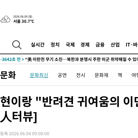
2026.08.09 (일)
서울 30.7℃
실시간
정치
국제
경제
금융
산업
IT·
-3662초 전 >
“美 이란전 무기 소진…북한과 분쟁시 주한 미군 취약해질 수 있
-31361초 전 >
이강인, 오늘 서울서 AT마드리드 입단식…'전례 없는 특급대우
-18243초 전 >
'여긴 20도, 저긴 50도'…열화상 카메라로 본 폭염 저감시설 '
문화
문화최신
공연
전시
문화재
책
여
차'
-17714초 전 >
콜롬비아 신임 우파 대통령 취임 하루만에 차량폭탄 폭발 사건
-11308초 전 >
튀르키예 외무장관, "메카 3국 방위협정은 이란이 목표 아냐 "
-8516초 전 >
이군이 불법 군시설 건설한 레바논 남부에서 레바논군 3명 폭발로
현이랑 "반려견 귀여움의 이면
상
-5634초 전 >
[속보]美중부 사령관, 이스라엘 긴급방문 다중화된 전선 상황 논
人터뷰]
-3698초 전 >
美 국방부, 켄달 전 공군장관 보안허가 취소…“에어포스원 기밀
언론 누출”
-3667초 전 >
‘축구의 신’ 아르헨티나 축구 선수 메시의 부친 지병 별세
-3642초 전 >
“美 이란전 무기 소진…북한과 분쟁시 주한 미군 취약해질 수 있
등록 2026.06.04 09:00:00
-31381초 전 >
이강인, 오늘 서울서 AT마드리드 입단식…'전례 없는 특급대우