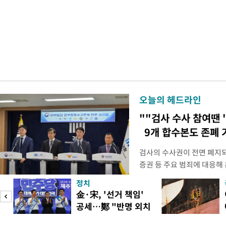
오늘의 헤드라인
""검사 수사 참여땐 
9개 합수본도 존폐 
검사의 수사권이 전면 폐지
증권 등 주요 범죄에 대응해
새로운 쟁점으로 떠올랐다. 
정치
여 근거가 사라지면서 현행
피
金·宋, '선거 책임'
이다. 9일 법조계에 따르면
공세…鄭 "반명 외치
사의 수사권이 박탈되면서, 
며 분열"
은 법적