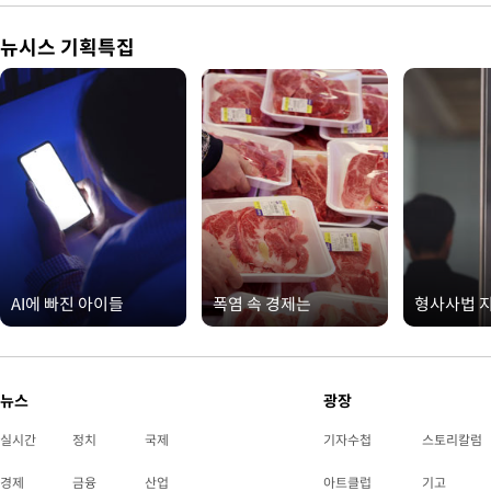
뉴시스 기획특집
AI에 빠진 아이들
폭염 속 경제는
형사사법 
뉴스
광장
실시간
정치
국제
기자수첩
스토리칼럼
경제
금융
산업
아트클럽
기고