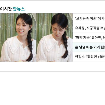
이시간
핫뉴스
'고지용과 이혼' 의사
유혜정, 자궁적출 수
'마약 자숙' 유아인,
손 덜덜 떠는 카라 