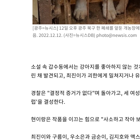
[광주=뉴시스] 12일 오후 광주 북구 한 폐쇄를 앞둔 개농장
음. 2022.12.12. (사진=뉴시스DB)
photo@newsis.com
소설 속 갑수동에서는 강아지를 좋아하지 않는 것처
린 채 발견되고, 최진이가 괴한에게 밀쳐지거나 
경찰은 "결정적 증거가 없다"며 돌아가고, 세 여성
럽'을 결성한다.
현이랑은 작품을 이끄는 힘으로 "사소하고 작아 보
최진이와 구름이, 우소은과 금순이, 김지호와 맥스