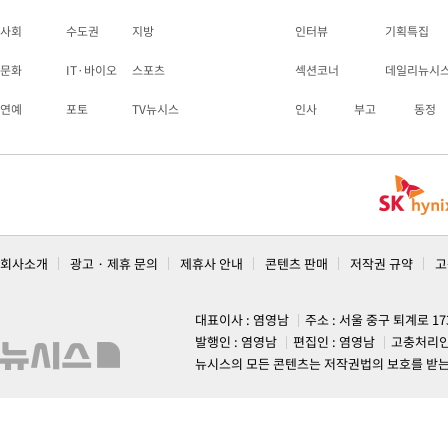
사회
수도권
지방
인터뷰
기획특집
문화
IT·바이오
스포츠
섹션코너
데일리뉴시
연예
포토
TV뉴시스
인사
부고
동정
회사소개
광고 · 제휴 문의
제휴사 안내
콘텐츠 판매
저작권 규약
고
대표이사 : 염영남
주소 : 서울 중구 퇴계로 1
발행인 : 염영남
편집인 : 염영남
고충처리인
뉴시스의 모든 콘텐츠는 저작권법의 보호를 받는 바, 무