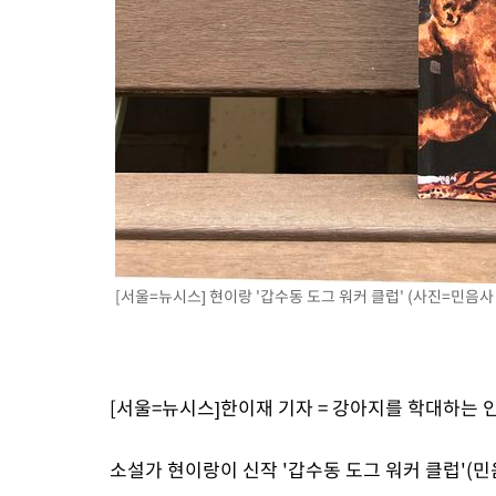
[서울=뉴시스] 현이랑 '갑수동 도그 워커 클럽' (사진=민음사 제공
[서울=뉴시스]한이재 기자 = 강아지를 학대하는 
소설가 현이랑이 신작 '갑수동 도그 워커 클럽'(