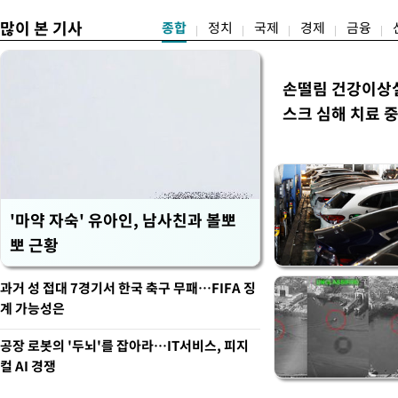
많이 본 기사
종합
정치
국제
경제
금융
손떨림 건강이상
스크 심해 치료 중
'마약 자숙' 유아인, 남사친과 볼뽀
뽀 근황
과거 성 접대 7경기서 한국 축구 무패…FIFA 징
계 가능성은
공장 로봇의 '두뇌'를 잡아라…IT서비스, 피지
컬 AI 경쟁