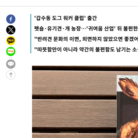
-18263초 전 >
'여긴 20도, 저긴 50도'…열화상 카메라로 본 폭염 저감시설 '
차'
-17734초 전 >
콜롬비아 신임 우파 대통령 취임 하루만에 차량폭탄 폭발 사건
'갑수동 도그 워커 클럽' 출간
-11328초 전 >
튀르키예 외무장관, "메카 3국 방위협정은 이란이 목표 아냐 "
펫숍·유기견·개 농장…'귀여움 산업' 뒤 불편한
-8536초 전 >
이군이 불법 군시설 건설한 레바논 남부에서 레바논군 3명 폭발로
"반려견 문화의 이면, 외면하지 않았으면 좋겠
상
-5654초 전 >
[속보]美중부 사령관, 이스라엘 긴급방문 다중화된 전선 상황 논
"따뜻함만이 아니라 약간의 불편함도 남기는 소
-3718초 전 >
美 국방부, 켄달 전 공군장관 보안허가 취소…“에어포스원 기밀
언론 누출”
-3687초 전 >
‘축구의 신’ 아르헨티나 축구 선수 메시의 부친 지병 별세
-3662초 전 >
“美 이란전 무기 소진…북한과 분쟁시 주한 미군 취약해질 수 있