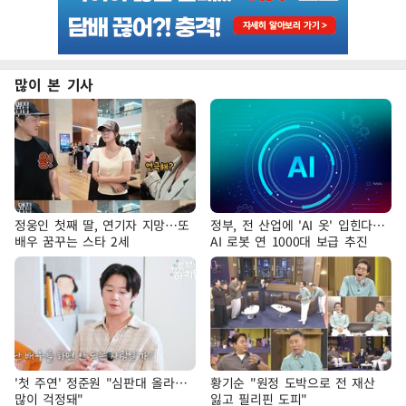
많이 본 기사
정웅인 첫째 딸, 연기자 지망…또
정부, 전 산업에 'AI 옷' 입힌다…
배우 꿈꾸는 스타 2세
AI 로봇 연 1000대 보급 추진
'첫 주연' 정준원 "심판대 올라…
황기순 "원정 도박으로 전 재산
많이 걱정돼"
잃고 필리핀 도피"