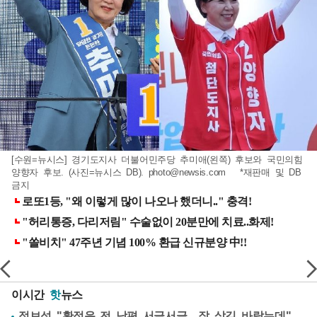
[수원=뉴시스] 경기도지사 더불어민주당 추미애(왼쪽) 후보와 국민의힘
양향자 후보. (사진=뉴시스 DB).
photo@newsis.com
*재판매 및 DB
금지
이시간
핫
뉴스
정보석 "황정음 전 남편 서글서글…잘 살길 바랐는데"