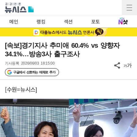
메인
랭킹
섹션
포토
[속보]경기지사 추미애 60.4% vs 양향자
34.1%…방송3사 출구조사
기사등록
2026/06/03 18:15:00
가
가
구글에서 선호하는 매체로 추가
[수원=뉴시스]