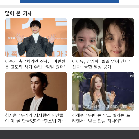
많이 본 기사
이승기 측 "차가원 전세금 미반환
아이유, 장기하 '별일 없이 산다'
은 고도의 사기 수법…엄벌 원해"
선곡…쿨한 일상 공개
허지웅 "우리가 지지했던 인간들
김혜수 "우린 돈 받고 일하는 프
이 이 꼴 만들었다"…형소법 개정
리랜서…받는 만큼 해내야"
에 격한 반응