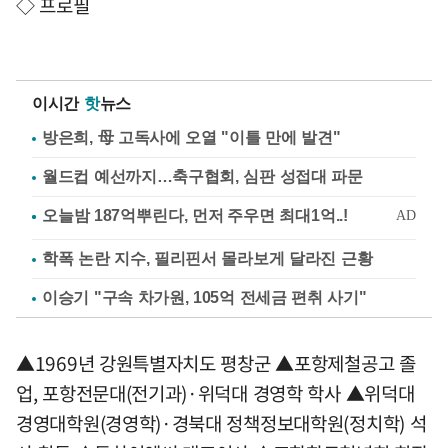
◇ 프로필
이시간
핫
뉴스
방은희, 母 고독사에 오열 "이틀 만에 발견"
월드컵 예선까지…축구협회, 심판 성접대 파문
학폭 논란 지수, 필리핀서 몰라보게 달라진 근황
이승기 "구속 차가원, 105억 전세금 편취 사기"
▲1969년 강원특별자치도 평창군 ▲포항제철공고 졸
업, 포항전문대(전기과)·위덕대 경영학 학사 ▲위덕대
경영대학원(경영학)·경북대 정책정보대학원(정치학) 석