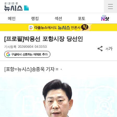
메인
랭킹
섹션
포토
[프로필]박용선 포항시장 당선인
기사등록
2026/06/04 04:33:53
가
가
구글에서 선호하는 매체로 추가
[포항=뉴시스]송종욱 기자 = ·